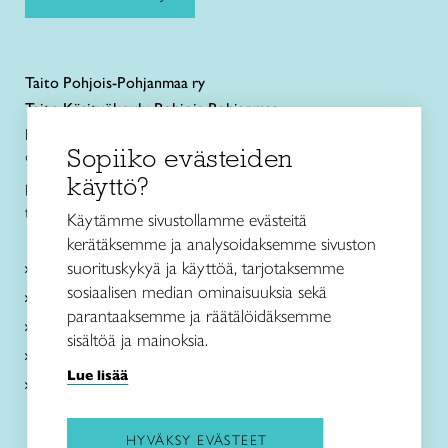
Taito
Pohjois-Pohjanmaa ry
Taito Käsityökoulu Pohjois-Pohjanmaa
Rautatienkatu 11 B
Sopiiko evästeiden
90100 Oulu
käyttö?
puh. 040 352 2082
toimisto@taitopohjoispohjanmaa.fi
Käytämme sivustollamme evästeitä
kerätäksemme ja analysoidaksemme sivuston
suorituskykyä ja käyttöä, tarjotaksemme
Tietoa meistä
sosiaalisen median ominaisuuksia sekä
Palvelut
parantaaksemme ja räätälöidäksemme
Ajankohtaista
sisältöä ja mainoksia.
Taito Shop Oulu
Lue lisää
Yhteystiedot
HYVÄKSY EVÄSTEET