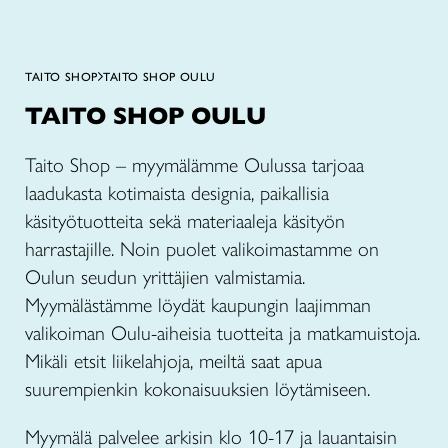
TAITO SHOP
TAITO SHOP OULU
TAITO SHOP OULU
Taito Shop – myymälämme Oulussa tarjoaa
laadukasta kotimaista designia, paikallisia
käsityötuotteita sekä materiaaleja käsityön
harrastajille. Noin puolet valikoimastamme on
Oulun seudun yrittäjien valmistamia.
Myymälästämme löydät kaupungin laajimman
valikoiman Oulu-aiheisia tuotteita ja matkamuistoja.
Mikäli etsit liikelahjoja, meiltä saat apua
suurempienkin kokonaisuuksien löytämiseen.
Myymälä palvelee arkisin klo 10-17 ja lauantaisin