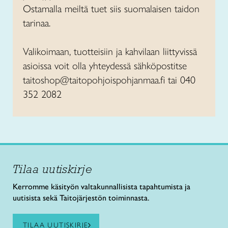
Ostamalla meiltä tuet siis suomalaisen taidon
tarinaa.
Valikoimaan, tuotteisiin ja kahvilaan liittyvissä
asioissa voit olla yhteydessä sähköpostitse
taitoshop@taitopohjoispohjanmaa.fi tai 040
352 2082
Tilaa uutiskirje
Kerromme käsityön valtakunnallisista tapahtumista ja
uutisista sekä Taitojärjestön toiminnasta.
TILAA UUTISKIRJE