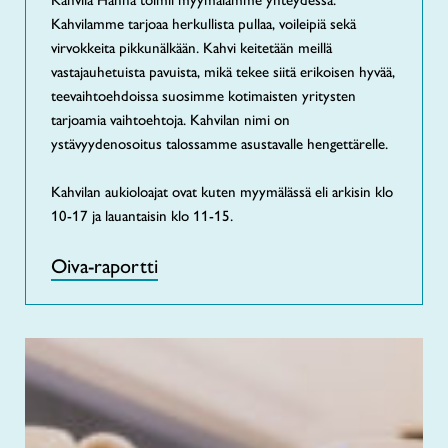
Kahvila Hanna toimii myymälämme yhteydessä.
Kahvilamme tarjoaa herkullista pullaa, voileipiä sekä
virvokkeita pikkunälkään. Kahvi keitetään meillä
vastajauhetuista pavuista, mikä tekee siitä erikoisen hyvää,
teevaihtoehdoissa suosimme kotimaisten yritysten
tarjoamia vaihtoehtoja. Kahvilan nimi on
ystävyydenosoitus talossamme asustavalle hengettärelle.
Kahvilan aukioloajat ovat kuten myymälässä eli arkisin klo
10-17 ja lauantaisin klo 11-15.
Oiva-raportti