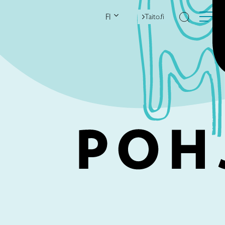
FI
Taito.fi