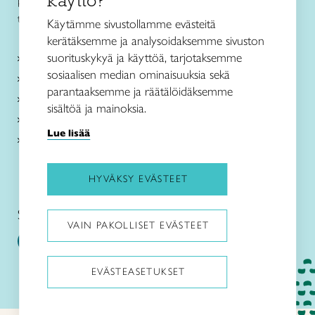
käyttö?
puh. 040 352 2082
toimisto@taitopohjoispohjanmaa.fi
Käytämme sivustollamme evästeitä
kerätäksemme ja analysoidaksemme sivuston
suorituskykyä ja käyttöä, tarjotaksemme
Tietoa meistä
sosiaalisen median ominaisuuksia sekä
Palvelut
parantaaksemme ja räätälöidäksemme
Ajankohtaista
sisältöä ja mainoksia.
Taito Shop Oulu
Lue lisää
Yhteystiedot
HYVÄKSY EVÄSTEET
Seuraa meitä somessa:
VAIN PAKOLLISET EVÄSTEET
EVÄSTEASETUKSET
Pysäytä animaatiot