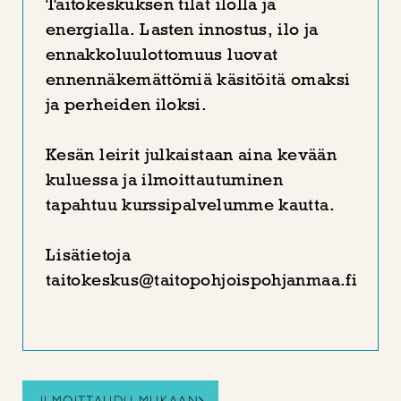
Taitokeskuksen tilat ilolla ja
energialla. Lasten innostus, ilo ja
ennakkoluulottomuus luovat
ennennäkemättömiä käsitöitä omaksi
ja perheiden iloksi.
Kesän leirit julkaistaan aina kevään
kuluessa ja ilmoittautuminen
tapahtuu kurssipalvelumme kautta.
Lisätietoja
taitokeskus@taitopohjoispohjanmaa.fi
ILMOITTAUDU MUKAAN