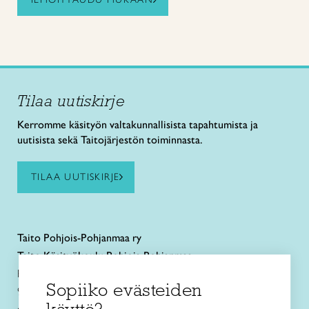
Tilaa uutiskirje
Kerromme käsityön valtakunnallisista tapahtumista ja
uutisista sekä Taitojärjestön toiminnasta.
TILAA UUTISKIRJE
Taito
Pohjois-Pohjanmaa ry
Taito Käsityökoulu Pohjois-Pohjanmaa
Rautatienkatu 11 B
Sopiiko evästeiden
90100 Oulu