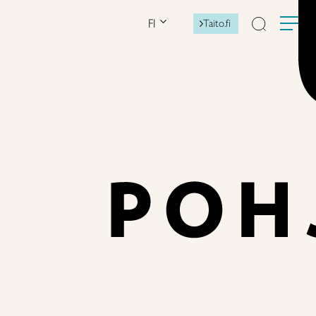
FI
Taito.fi