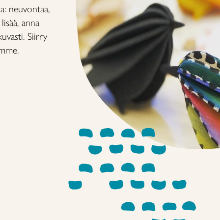
a: neuvontaa,
lisää, anna
vasti. Siirry
amme.