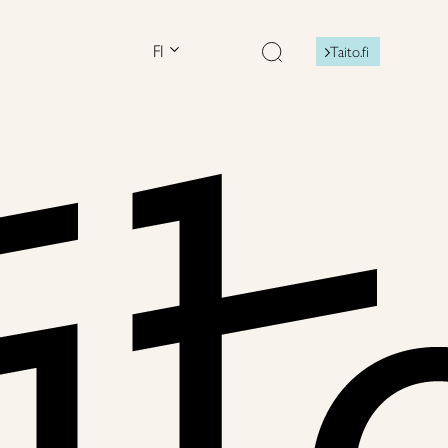
FI
Taito.fi