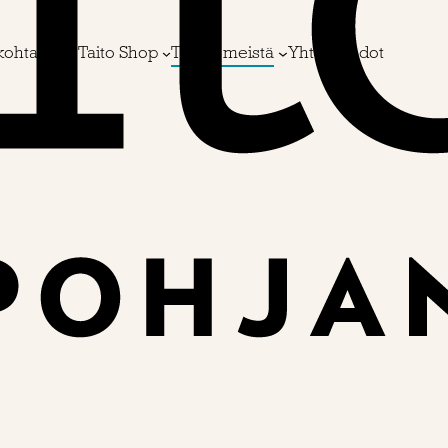
kohtaista
Taito Shop
Tietoa meistä
Yhteystiedot