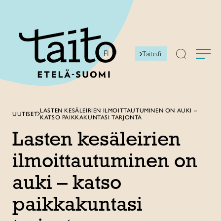
Siirry
sisältöön
FI
Taito.fi
LASTEN KESÄLEIRIEN ILMOITTAUTUMINEN ON AUKI –
UUTISET
KATSO PAIKKAKUNTASI TARJONTA
Lasten kesäleirien
ilmoittautuminen on
auki – katso
paikkakuntasi