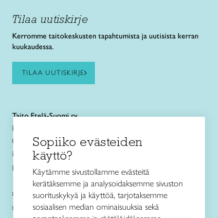
Tilaa uutiskirje
Kerromme taitokeskusten tapahtumista ja uutisista kerran
kuukaudessa.
TILAA UUTISKIRJE
Taito Etelä-Suomi ry
Eteläesplanadi 4
Sopiiko evästeiden
00130 Helsinki
käyttö?
info@taitoetelasuomi.fi
p. 050 3508470
Käytämme sivustollamme evästeitä
kerätäksemme ja analysoidaksemme sivuston
Kurssit ja leirit
suorituskykyä ja käyttöä, tarjotaksemme
sosiaalisen median ominaisuuksia sekä
Kankaankudonta