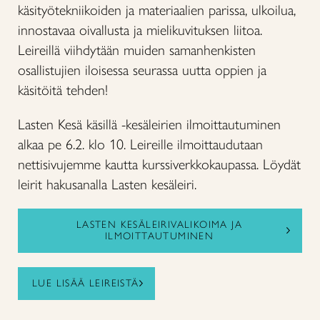
käsityötekniikoiden ja materiaalien parissa, ulkoilua,
innostavaa oivallusta ja mielikuvituksen liitoa.
Leireillä viihdytään muiden samanhenkisten
osallistujien iloisessa seurassa uutta oppien ja
käsitöitä tehden!
Lasten Kesä käsillä -kesäleirien ilmoittautuminen
alkaa pe 6.2. klo 10. Leireille ilmoittaudutaan
nettisivujemme kautta kurssiverkkokaupassa. Löydät
leirit hakusanalla Lasten kesäleiri.
LASTEN KESÄLEIRIVALIKOIMA JA
ILMOITTAUTUMINEN
LUE LISÄÄ LEIREISTÄ