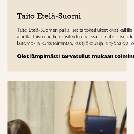
Taito Etelä-Suomi
Taito Etelä-Suomen paikalliset taitokeskukset ovat kaikill
ainutlaatuisen hetken käsitöiden parissa ja mahdollisuude
kutomo- ja kurssitoimintaa, käsityökouluja ja työpajoja, olit
Olet lämpimästi tervetullut mukaan toimi