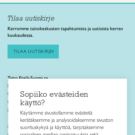
Tilaa uutiskirje
Kerromme taitokeskusten tapahtumista ja uutisista kerran
kuukaudessa.
TILAA UUTISKIRJE
Taito Etelä-Suomi ry
Eteläesplanadi 4
Sopiiko evästeiden
00130 Helsinki
käyttö?
info@taitoetelasuomi.fi
p. 050 3508470
Käytämme sivustollamme evästeitä
kerätäksemme ja analysoidaksemme sivuston
Kurssit ja leirit
suorituskykyä ja käyttöä, tarjotaksemme
sosiaalisen median ominaisuuksia sekä
Kankaankudonta