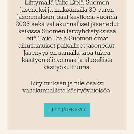
Liittymällä Taito Etelä-Suomen
jäseneksi ja maksamalla 30 euron
jäsenmaksun, saat käyttöösi vuonna
2026 sekä
valtakunnalliset
jäsenedut
kaikissa Suomen taitoyhdistyksissä
että Taito Etelä-Suomen omat
ainutlaatuiset paikalliset jäsenedut.
Jäsenyys on samalla tapa tukea
käsityön elinvoimaa ja alueellista
käsityökulttuuria.
Liity mukaan ja tule osaksi
valtakunnallista käsityöyhteisöä.
LIITY JÄSENEKSI