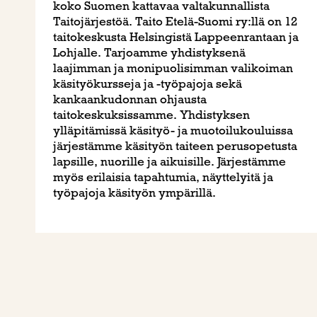
koko Suomen kattavaa valtakunnallista
Taitojärjestöä. Taito Etelä-Suomi ry:llä on 12
taitokeskusta Helsingistä Lappeenrantaan ja
Lohjalle. Tarjoamme yhdistyksenä
laajimman ja monipuolisimman valikoiman
käsityökursseja ja -työpajoja sekä
kankaankudonnan ohjausta
taitokeskuksissamme. Yhdistyksen
ylläpitämissä käsityö- ja muotoilukouluissa
järjestämme käsityön taiteen perusopetusta
lapsille, nuorille ja aikuisille. Järjestämme
myös erilaisia tapahtumia, näyttelyitä ja
työpajoja käsityön ympärillä.