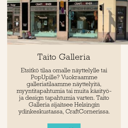
Taito Galleria
Etsitkö tilaa omalle näyttelylle tai
PopUpille? Vuokraamme
galleriatilaamme näyttelyitä,
myyntitapahtumia tai muita käsityö-
ja design tapahtumia varten. Taito
Galleria sijaitsee Helsingin
ydinkeskustassa, CraftCornerissa.