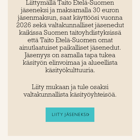
Liittymällä Taito Etelä-Suomen
jäseneksi ja maksamalla 30 euron
jäsenmaksun, saat käyttöösi vuonna
2026 sekä
valtakunnalliset
jäsenedut
kaikissa Suomen taitoyhdistyksissä
että Taito Etelä-Suomen omat
ainutlaatuiset paikalliset jäsenedut.
Jäsenyys on samalla tapa tukea
käsityön elinvoimaa ja alueellista
käsityökulttuuria.
Liity mukaan ja tule osaksi
valtakunnallista käsityöyhteisöä.
LIITY JÄSENEKSI