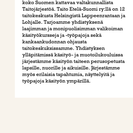
koko Suomen kattavaa valtakunnallista
Taitojärjestöä. Taito Etelä-Suomi ry:llä on 12
taitokeskusta Helsingistä Lappeenrantaan ja
Lohjalle. Tarjoamme yhdistyksenä
laajimman ja monipuolisimman valikoiman
käsityökursseja ja -työpajoja sekä
kankaankudonnan ohjausta
taitokeskuksissamme. Yhdistyksen
ylläpitämissä käsityö- ja muotoilukouluissa
järjestämme käsityön taiteen perusopetusta
lapsille, nuorille ja aikuisille. Järjestämme
myös erilaisia tapahtumia, näyttelyitä ja
työpajoja käsityön ympärillä.