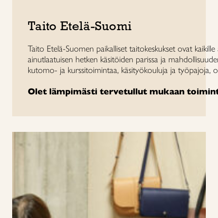
Taito Etelä-Suomi
Taito Etelä-Suomen paikalliset taitokeskukset ovat kaikill
ainutlaatuisen hetken käsitöiden parissa ja mahdollisuude
kutomo- ja kurssitoimintaa, käsityökouluja ja työpajoja, olit
Olet lämpimästi tervetullut mukaan toimi