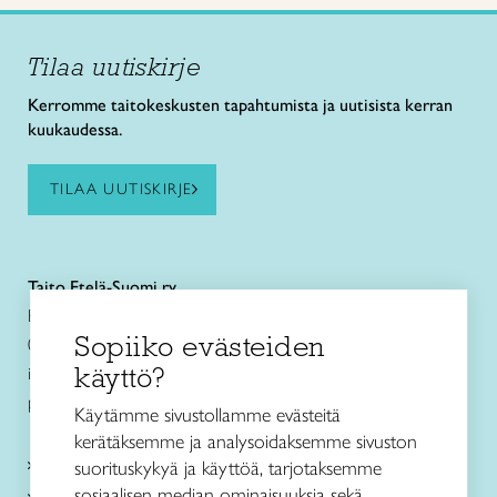
Tilaa uutiskirje
Kerromme taitokeskusten tapahtumista ja uutisista kerran
kuukaudessa.
TILAA UUTISKIRJE
Taito Etelä-Suomi ry
Eteläesplanadi 4
Sopiiko evästeiden
00130 Helsinki
käyttö?
info@taitoetelasuomi.fi
p. 050 3508470
Käytämme sivustollamme evästeitä
kerätäksemme ja analysoidaksemme sivuston
Kurssit ja leirit
suorituskykyä ja käyttöä, tarjotaksemme
sosiaalisen median ominaisuuksia sekä
Kankaankudonta