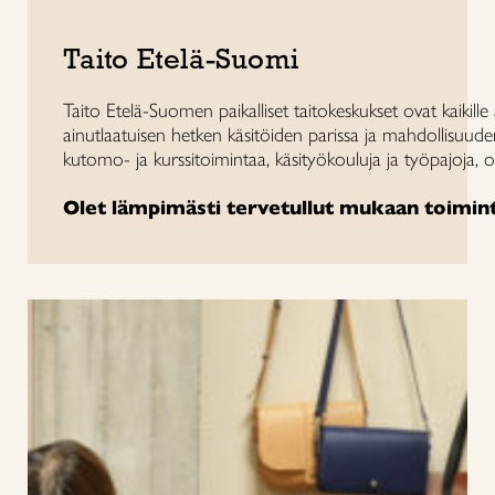
Taito Etelä-Suomi
Taito Etelä-Suomen paikalliset taitokeskukset ovat kaikill
ainutlaatuisen hetken käsitöiden parissa ja mahdollisuude
kutomo- ja kurssitoimintaa, käsityökouluja ja työpajoja, olit
Olet lämpimästi tervetullut mukaan toimi