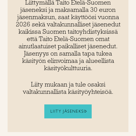
Liittymällä Taito Etelä-Suomen
jäseneksi ja maksamalla 30 euron
jäsenmaksun, saat käyttöösi vuonna
2026 sekä
valtakunnalliset
jäsenedut
kaikissa Suomen taitoyhdistyksissä
että Taito Etelä-Suomen omat
ainutlaatuiset paikalliset jäsenedut.
Jäsenyys on samalla tapa tukea
käsityön elinvoimaa ja alueellista
käsityökulttuuria.
Liity mukaan ja tule osaksi
valtakunnallista käsityöyhteisöä.
LIITY JÄSENEKSI