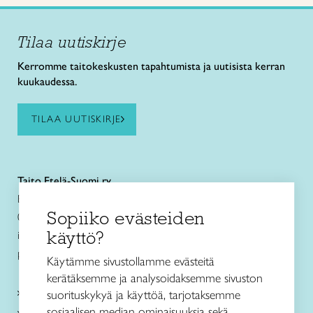
Tilaa uutiskirje
Kerromme taitokeskusten tapahtumista ja uutisista kerran
kuukaudessa.
TILAA UUTISKIRJE
Taito Etelä-Suomi ry
Eteläesplanadi 4
Sopiiko evästeiden
00130 Helsinki
käyttö?
info@taitoetelasuomi.fi
p. 050 3508470
Käytämme sivustollamme evästeitä
kerätäksemme ja analysoidaksemme sivuston
Kurssit ja leirit
suorituskykyä ja käyttöä, tarjotaksemme
sosiaalisen median ominaisuuksia sekä
Kankaankudonta