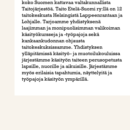
koko Suomen kattavaa valtakunnallista
Taitojärjestöä. Taito Etelä-Suomi ry:llä on 12
taitokeskusta Helsingistä Lappeenrantaan ja
Lohjalle. Tarjoamme yhdistyksenä
laajimman ja monipuolisimman valikoiman
käsityökursseja ja -työpajoja sekä
kankaankudonnan ohjausta
taitokeskuksissamme. Yhdistyksen
ylläpitämissä käsityö- ja muotoilukouluissa
järjestämme käsityön taiteen perusopetusta
lapsille, nuorille ja aikuisille. Järjestämme
myös erilaisia tapahtumia, näyttelyitä ja
työpajoja käsityön ympärillä.