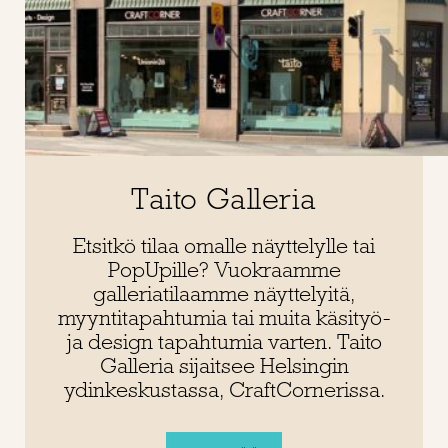
Taito Galleria
Etsitkö tilaa omalle näyttelylle tai
PopUpille? Vuokraamme
galleriatilaamme näyttelyitä,
myyntitapahtumia tai muita käsityö-
ja design tapahtumia varten. Taito
Galleria sijaitsee Helsingin
ydinkeskustassa, CraftCornerissa.