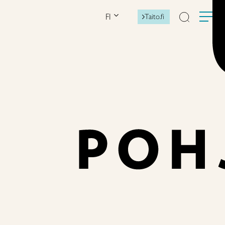
FI
Taito.fi