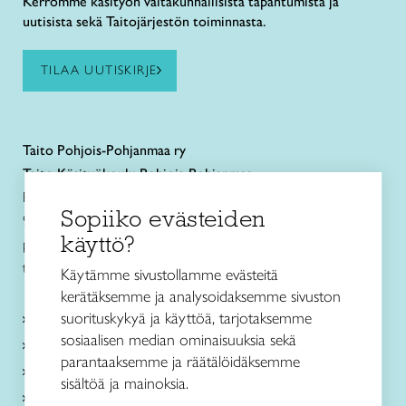
Kerromme käsityön valtakunnallisista tapahtumista ja
uutisista sekä Taitojärjestön toiminnasta.
TILAA UUTISKIRJE
Taito
Pohjois-Pohjanmaa ry
Taito Käsityökoulu Pohjois-Pohjanmaa
Rautatienkatu 11 B
Sopiiko evästeiden
90100 Oulu
käyttö?
puh. 040 352 2082
toimisto@taitopohjoispohjanmaa.fi
Käytämme sivustollamme evästeitä
kerätäksemme ja analysoidaksemme sivuston
suorituskykyä ja käyttöä, tarjotaksemme
Tietoa meistä
sosiaalisen median ominaisuuksia sekä
Palvelut
parantaaksemme ja räätälöidäksemme
Ajankohtaista
sisältöä ja mainoksia.
Taito Shop Oulu