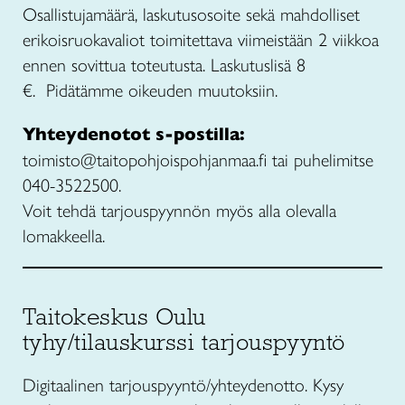
Osallistujamäärä, laskutusosoite sekä mahdolliset
erikoisruokavaliot toimitettava viimeistään 2 viikkoa
ennen sovittua toteutusta. Laskutuslisä 8
€. Pidätämme oikeuden muutoksiin.
Yhteydenotot s-postilla:
toimisto@taitopohjoispohjanmaa.fi tai puhelimitse
040-3522500.
Voit tehdä tarjouspyynnön myös alla olevalla
lomakkeella.
Taitokeskus Oulu
tyhy/tilauskurssi tarjouspyyntö
Digitaalinen tarjouspyyntö/yhteydenotto. Kysy