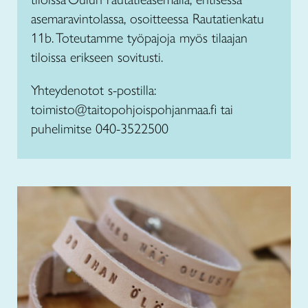
asemaravintolassa, osoitteessa Rautatienkatu
11b. Toteutamme työpajoja myös tilaajan
tiloissa erikseen sovitusti.
Yhteydenotot s-postilla:
toimisto@taitopohjoispohjanmaa.fi tai
puhelimitse 040-3522500