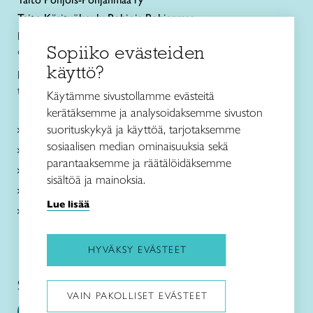
Taito Käsityökoulu Pohjois-Pohjanmaa
Rautatienkatu 11 B
Sopiiko evästeiden
90100 Oulu
käyttö?
puh. 040 352 2082
toimisto@taitopohjoispohjanmaa.fi
Käytämme sivustollamme evästeitä
kerätäksemme ja analysoidaksemme sivuston
suorituskykyä ja käyttöä, tarjotaksemme
Tietoa meistä
sosiaalisen median ominaisuuksia sekä
Palvelut
parantaaksemme ja räätälöidäksemme
Ajankohtaista
sisältöä ja mainoksia.
Taito Shop Oulu
Lue lisää
Yhteystiedot
HYVÄKSY EVÄSTEET
Seuraa meitä somessa:
VAIN PAKOLLISET EVÄSTEET