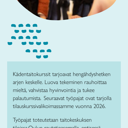
Kädentaitokurssit tarjoavat hengähdyshetken
arjen keskelle. Luova tekeminen rauhoittaa
mieltä, vahvistaa hyvinvointia ja tukee
palautumista. Seuraavat työpajat ovat tarjolla
tilauskurssivalikoimassamme vuonna 2026.
Työpajat toteutetaan taitokeskuksen
tiloissa Oulun rautatieasemalla, entisessä