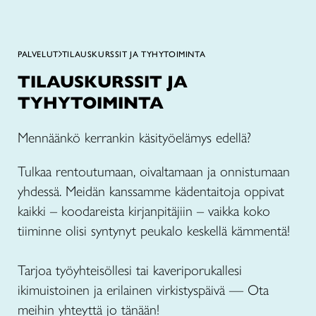
PALVELUT
TILAUSKURSSIT JA TYHYTOIMINTA
TILAUSKURSSIT JA
TYHYTOIMINTA
Mennäänkö kerrankin käsityöelämys edellä?
Tulkaa rentoutumaan, oivaltamaan ja onnistumaan
yhdessä. Meidän kanssamme kädentaitoja oppivat
kaikki – koodareista kirjanpitäjiin – vaikka koko
tiiminne olisi syntynyt peukalo keskellä kämmentä!
Tarjoa työyhteisöllesi tai kaveriporukallesi
ikimuistoinen ja erilainen virkistyspäivä — Ota
meihin yhteyttä jo tänään!