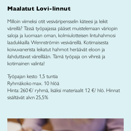
Maalatut Lovi-linnut
Milloin viimeksi otit vesiväripensselin käteesi ja leikit
väreillä? Tässä työpajassa pääset muistelemaan väriopin
saloja ja luomaan oman, kolmiulotteisen lintuhahmosi
laadukkailla Wennströmin vesiväreillä. Kotimaisesta
koivuvanerista leikatut hahmot heräävät eloon ja
ilahduttavat väreillään. Tämä työpaja on vihreä ja
kotimainen valinta!
Työpajan kesto 1,5 tuntia
Ryhmäkoko max. 10 hlöä
Hinta: 260 €/ ryhmä, lisäksi materiaalit 12 €/ hlö. Hinnat
sisältävät alv:n 25,5%