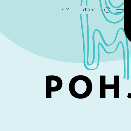
FI
Taito.fi