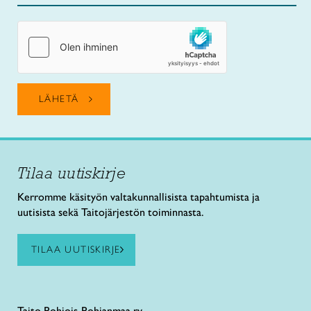
Tilaa uutiskirje
Kerromme käsityön valtakunnallisista tapahtumista ja
uutisista sekä Taitojärjestön toiminnasta.
TILAA UUTISKIRJE
Taito
Pohjois-Pohjanmaa ry