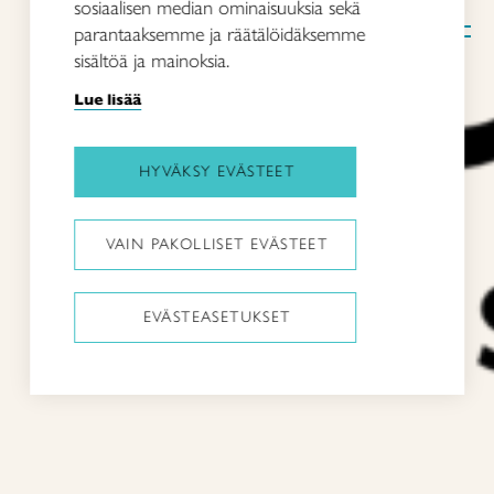
sosiaalisen median ominaisuuksia sekä
parantaaksemme ja räätälöidäksemme
FI
Taito.fi
sisältöä ja mainoksia.
Lue lisää
HYVÄKSY EVÄSTEET
VAIN PAKOLLISET EVÄSTEET
EVÄSTEASETUKSET