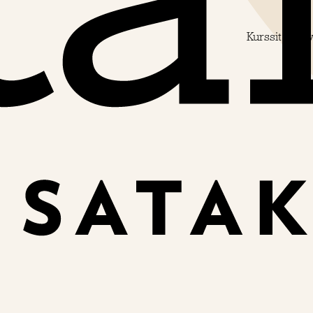
Kurssit
Palv