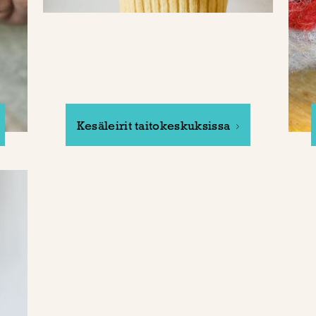
Kesäleirit taitokeskuksissa