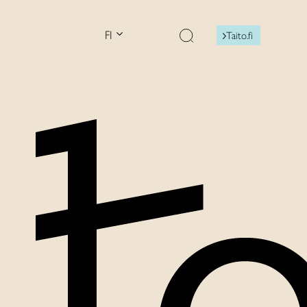
FI
Taito.fi