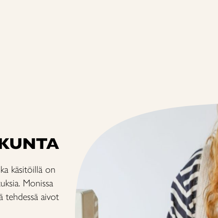
AKUNTA
ka käsitöillä on
tuksia. Monissa
ä tehdessä aivot