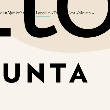
elut
Ajankohtaista
Lapsille
Toimipaikat
Meistä