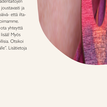
kädentaitojen
joustavasti ja
ivä- että ilta-
likoimamme.
ota yhteyttä
 lisää! Myös
isia. Otsikoi
le”. Lisätietoja