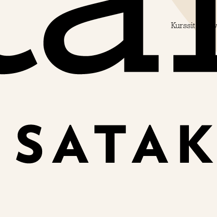
Kurssit
Palv