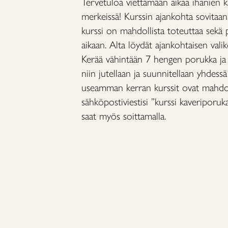
Tervetuloa viettämään aikaa ihanien 
merkeissä! Kurssin ajankohta sovitaan 
kurssi on mahdollista toteuttaa sekä pä
aikaan. Alta löydät ajankohtaisen va
Kerää vähintään 7 hengen porukka ja 
niin jutellaan ja suunnitellaan yhdessä
useamman kerran kurssit ovat mahdoll
sähköpostiviestisi ”kurssi kaveriporukal
saat myös soittamalla.