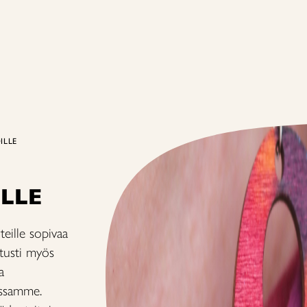
ILLE
LLE
teille sopivaa
itusti myös
a
oissamme.