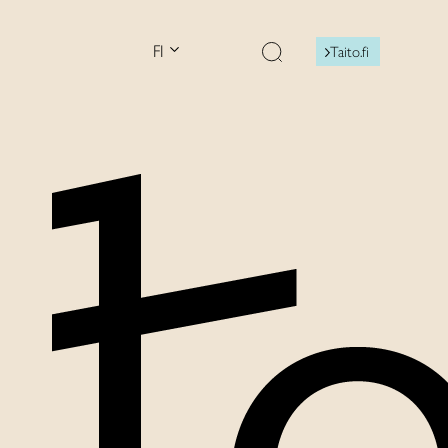
FI
Taito.fi