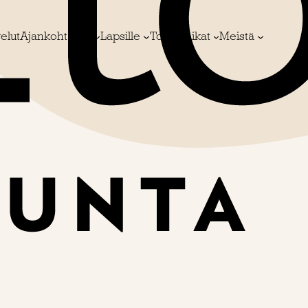
elut
Ajankohtaista
Lapsille
Toimipaikat
Meistä