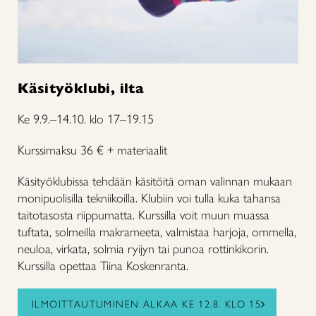
Käsityöklubi, ilta
Ke 9.9.–14.10. klo 17–19.15
Kurssimaksu 36 € + materiaalit
Käsityöklubissa tehdään käsitöitä oman valinnan mukaan
monipuolisilla tekniikoilla. Klubiin voi tulla kuka tahansa
taitotasosta riippumatta. Kurssilla voit muun muassa
tuftata, solmeilla makrameeta, valmistaa harjoja, ommella,
neuloa, virkata, solmia ryijyn tai punoa rottinkikorin.
Kurssilla opettaa Tiina Koskenranta.
ILMOITTAUTUMINEN ALKAA KE 12.8. KLO 15