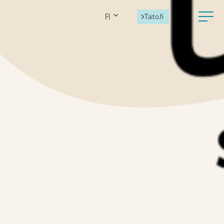
FI
Taito.fi