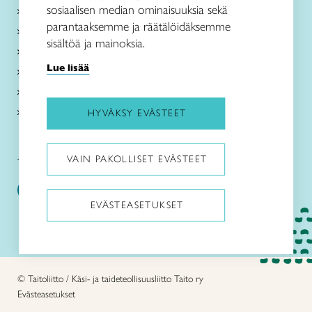
sosiaalisen median ominaisuuksia sekä
Kurssit
parantaaksemme ja räätälöidäksemme
Palvelut
sisältöä ja mainoksia.
Ajankohtaista
Lue lisää
Lapsille
Toimipaikat
Meistä
HYVÄKSY EVÄSTEET
VAIN PAKOLLISET EVÄSTEET
Taito Satakunta:
EVÄSTEASETUKSET
Pysäytä animaatiot
© Taitoliitto / Käsi- ja taideteollisuusliitto Taito ry
Evästeasetukset