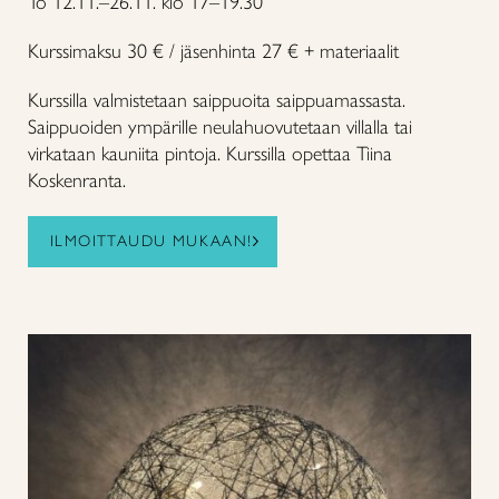
To 12.11.–26.11. klo 17–19.30
Kurssimaksu 30 € / jäsenhinta 27 € + materiaalit
Kurssilla valmistetaan saippuoita saippuamassasta.
Saippuoiden ympärille neulahuovutetaan villalla tai
virkataan kauniita pintoja. Kurssilla opettaa Tiina
Koskenranta.
ILMOITTAUDU MUKAAN!