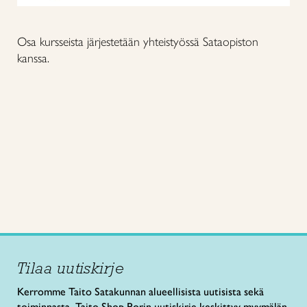
Osa kursseista järjestetään yhteistyössä Sataopiston
kanssa.
Tilaa uutiskirje
Kerromme Taito Satakunnan alueellisista uutisista sekä
toiminnasta. Taito Shop Porin uutiskirje keskittyy myymälän