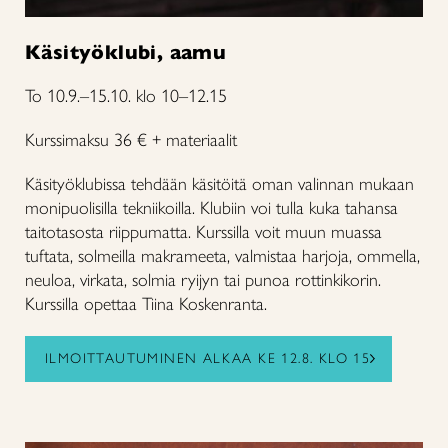
Käsityöklubi, aamu
To 10.9.–15.10. klo 10–12.15
Kurssimaksu 36 € + materiaalit
Käsityöklubissa tehdään käsitöitä oman valinnan mukaan
monipuolisilla tekniikoilla. Klubiin voi tulla kuka tahansa
taitotasosta riippumatta. Kurssilla voit muun muassa
tuftata, solmeilla makrameeta, valmistaa harjoja, ommella,
neuloa, virkata, solmia ryijyn tai punoa rottinkikorin.
Kurssilla opettaa Tiina Koskenranta.
ILMOITTAUTUMINEN ALKAA KE 12.8. KLO 15