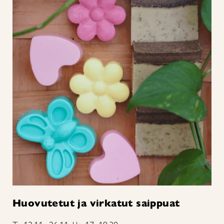
Huovutetut ja virkatut saippuat