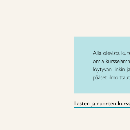
Alla olevista kur
omia kurssejamm
löytyvän linkin 
pääset ilmoittau
Lasten ja nuorten kurss