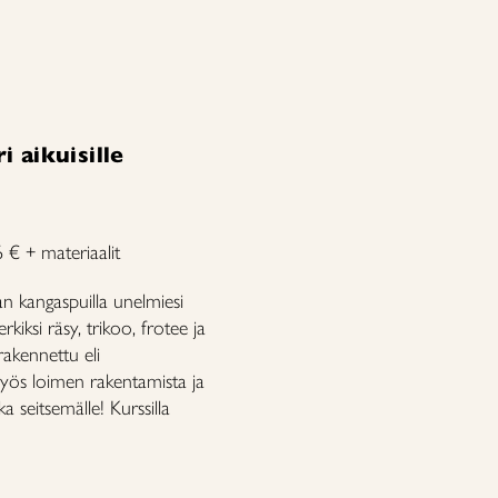
i aikuisille
 € + materiaalit
n kangaspuilla unelmiesi
kiksi räsy, trikoo, frotee ja
rakennettu eli
myös loimen rakentamista ja
a seitsemälle! Kurssilla