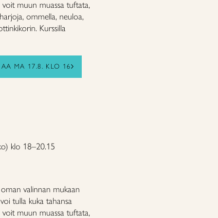
la voit muun muassa tuftata,
harjoja, ommella, neuloa,
ttinkikorin. Kurssilla
A MA 17.8. KLO 16
kko) klo 18–20.15
tä oman valinnan mukaan
n voi tulla kuka tahansa
la voit muun muassa tuftata,