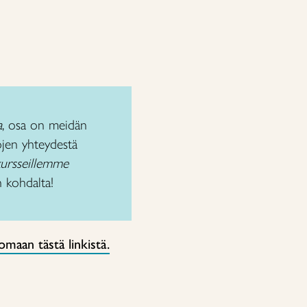
a
, osa on meidän
tojen yhteydestä
kursseillemme
n kohdalta!
maan tästä linkistä.