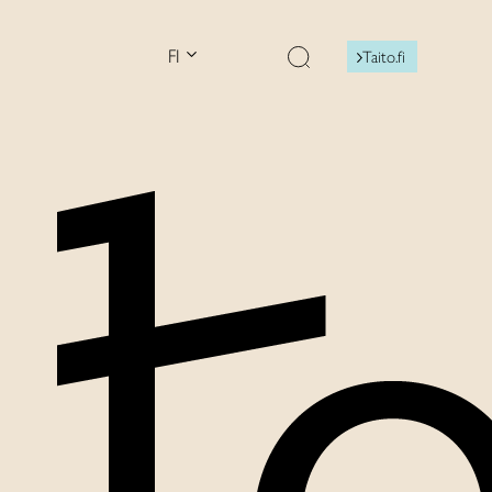
FI
Taito.fi