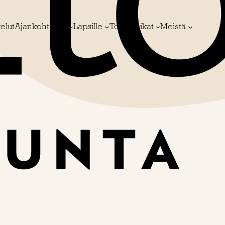
elut
Ajankohtaista
Lapsille
Toimipaikat
Meistä