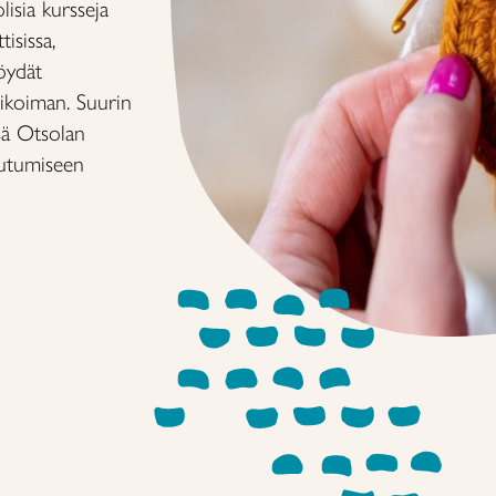
isia kursseja
tisissa,
öydät
ikoiman. Suurin
sä Otsolan
autumiseen