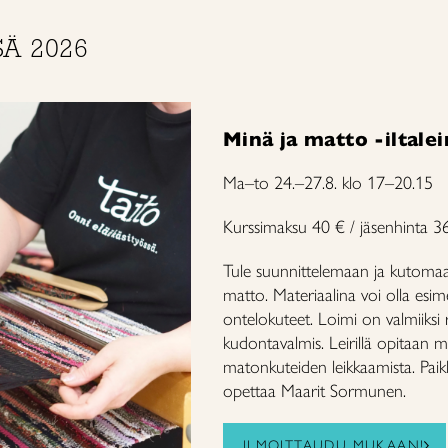
SÄ 2026
Minä ja matto -iltaleir
Ma–to 24.–27.8. klo 17–20.15
Kurssimaksu 40 € / jäsenhinta 36
Tule suunnittelemaan ja kutomaa
matto. Materiaalina voi olla esimer
ontelokuteet. Loimi on valmiiksi 
kudontavalmis. Leirillä opitaan 
matonkuteiden leikkaamista. Paikk
opettaa Maarit Sormunen.
ILMOITTAUDU MUKAAN!