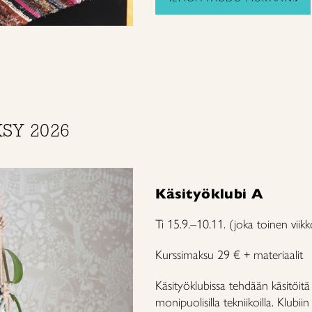
KSY 2026
Käsityöklubi A
Ti 15.9.–10.11. (joka toinen viik
Kurssimaksu 29 € + materiaalit
Käsityöklubissa tehdään käsitöi
monipuolisilla tekniikoilla. Klubii