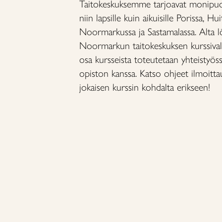
Taitokeskuksemme tarjoavat monipuol
niin lapsille kuin aikuisille Porissa, Huit
Noormarkussa ja Sastamalassa. Alta l
Noormarkun taitokeskuksen kurssival
osa kursseista toteutetaan yhteistyös
opiston kanssa. Katso ohjeet ilmoitt
jokaisen kurssin kohdalta erikseen!