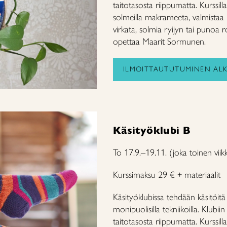
taitotasosta riippumatta. Kurssil
solmeilla makrameeta, valmistaa 
virkata, solmia ryijyn tai punoa ro
opettaa Maarit Sormunen.
ILMOITTAUTUTUMINEN ALKA
Käsityöklubi B
To 17.9.–19.11. (joka toinen vii
Kurssimaksu 29 € + materiaalit
Käsityöklubissa tehdään käsitöi
monipuolisilla tekniikoilla. Klubii
taitotasosta riippumatta. Kurssil