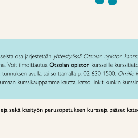
sseista osa järjestetään
yhteistyössä Otsolan opiston kanss
e. Voit ilmoittautua
Otsolan opiston
kursseille kurssitie
ja tunnuksen avulla tai soittamalla p. 02 630 1500.
Omille 
tumaan kurssikauppamme kautta, katso linkit kunkin kurssi
eja sekä käsityön perusopetuksen kursseja pääset katso