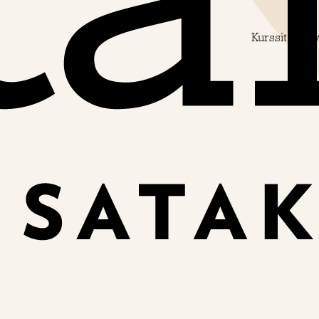
Kurssit
Palv