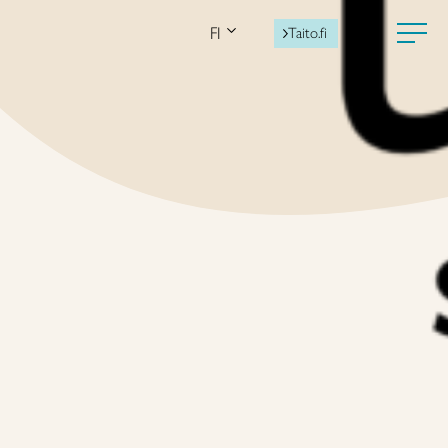
FI
Taito.fi