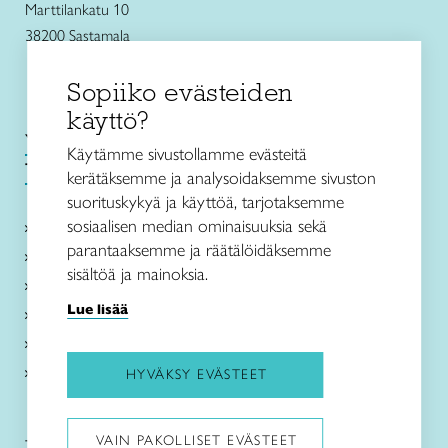
Marttilankatu 10
38200 Sastamala
Sopiiko evästeiden
käyttö?
Yhteystiedot
Käytämme sivustollamme evästeitä
Tietosuojaseloste
kerätäksemme ja analysoidaksemme sivuston
suorituskykyä ja käyttöä, tarjotaksemme
sosiaalisen median ominaisuuksia sekä
Kurssit
parantaaksemme ja räätälöidäksemme
Palvelut
sisältöä ja mainoksia.
Ajankohtaista
Lue lisää
Lapsille
Toimipaikat
Meistä
HYVÄKSY EVÄSTEET
VAIN PAKOLLISET EVÄSTEET
Taito Satakunta: