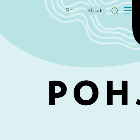
FI
Taito.fi