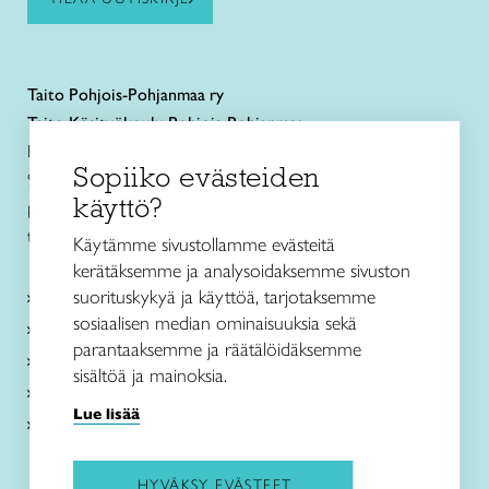
Taito
Pohjois-Pohjanmaa ry
Taito Käsityökoulu Pohjois-Pohjanmaa
Rautatienkatu 11 B
Sopiiko evästeiden
90100 Oulu
käyttö?
puh. 040 352 2082
toimisto@taitopohjoispohjanmaa.fi
Käytämme sivustollamme evästeitä
kerätäksemme ja analysoidaksemme sivuston
suorituskykyä ja käyttöä, tarjotaksemme
Tietoa meistä
sosiaalisen median ominaisuuksia sekä
Palvelut
parantaaksemme ja räätälöidäksemme
Ajankohtaista
sisältöä ja mainoksia.
Taito Shop Oulu
Lue lisää
Yhteystiedot
HYVÄKSY EVÄSTEET