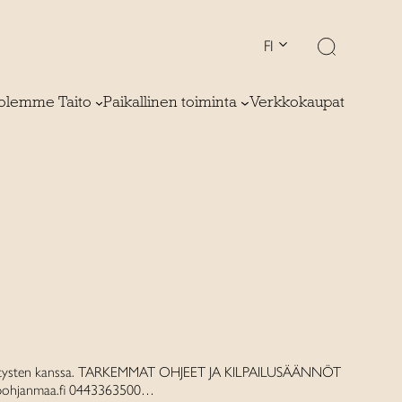
FI
olemme Taito
Paikallinen toiminta
Verkkokaupat
stysten kanssa. TARKEMMAT OHJEET JA KILPAILUSÄÄNNÖT
pohjanmaa.fi 0443363500…