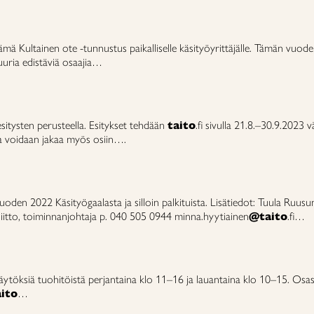
 Kultainen ote -tunnustus paikalliselle käsityöyrittäjälle. Tämän vuoden
tuuria edistäviä osaajia…
esitysten perusteella. Esitykset tehdään
taito
.fi sivulla 21.8.–30.9.2023
 voidaan jakaa myös osiin….
n 2022 Käsityögaalasta ja silloin palkituista. Lisätiedot: Tuula Ruus
liitto, toiminnanjohtaja p. 040 505 0944 minna.hyytiainen
@taito
.fi…
öksiä tuohitöistä perjantaina klo 11–16 ja lauantaina klo 10–15. Osasto
ito
…