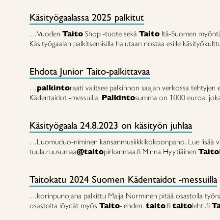
Käsityögaalassa 2025 palkitut
…Vuoden
Taito
Shop -tuote sekä
Taito
Itä-Suomen myöntämä
Käsityögaalan palkitsemisilla halutaan nostaa esille käsityökult
Ehdota Junior Taito-palkittavaa
…
palkinto
raati valitsee palkinnon saajan verkossa tehtyjen 
Kädentaidot -messuilla.
Palkinto
summa on 1000 euroa, joka
Käsityögaala 24.8.2023 on käsityön juhlaa
…Luomuduo-niminen kansanmusiikkikokoonpano. Lue lisää vuode
tuula.ruusumaa
@taito
pirkanmaa.fi Minna Hyytiäinen
Taito
Taitokatu 2024 Suomen Kädentaidot -messuilla
…korinpunojana palkittu Maija Nurminen pitää osastolla työnäyt
osastolta löydät myös
Taito
-lehden.
taito
.fi
taito
lehti.fi
Ta