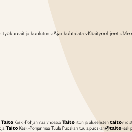
ityökurssit ja koulutus
Ajankohtaista
Käsityöohjeet
Me 
:
Taito
Keski-Pohjanmaa yhdessä
Taito
liiton ja alueellisten
taito
yhdi
oja
Taito
Keski-Pohjanmaa Tuula Puoskari tuula.puoskari
@taito
keski