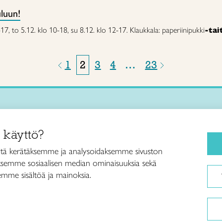
uluun!
-17, to 5.12. klo 10-18, su 8.12. klo 12-17. Klaukkala: paperiinipukki
-tai
1
2
3
4
…
23
Käsityökurssit ja koulutus
iitto /
 käyttö?
ja taideteollisuusliitto Taito ry
Ajankohtaista
ankatu 61
Käsityöohjeet
tä kerätäksemme ja analysoidaksemme sivuston
Helsinki
aksemme sosiaalisen median ominaisuuksia sekä
Me olemme Taito
040 7525 160
mme sisältöä ja mainoksia.
Paikallinen toiminta
itto@taito.fi
Verkkokaupat