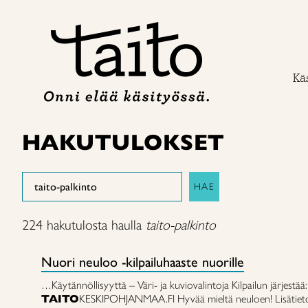
Siirry
sisältöön
Käs
HAKUTULOKSET
Search
HAE
224 hakutulosta haulla
taito-palkinto
Nuori neuloo -kilpailuhaaste nuorille
…Käytännöllisyyttä – Väri- ja kuviovalintoja Kilpailun järjestää
TAITO
KESKIPOHJANMAA.FI Hyvää mieltä neuloen! Lisätiet