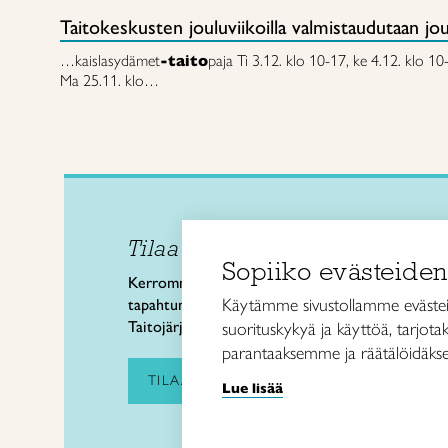
Taitokeskusten jouluviikoilla valmistaudutaan jo
…kaislasydämet
-taito
paja Ti 3.12. klo 10-17, ke 4.12. klo 10
Ma 25.11. klo…
Tilaa uutiskirje
Taitol
Sopiiko evästeiden
Käsi- 
Kerromme käsityön valtakunnallisista
Kalev
Käytämme sivustollamme evästei
tapahtumista ja uutisista sekä
00180 
Taitojärjestön toiminnasta.
suorituskykyä ja käyttöä, tarjot
puh. 
parantaaksemme ja räätälöidäkse
taitoli
TILAA UUTISKIRJE
Lue lisää