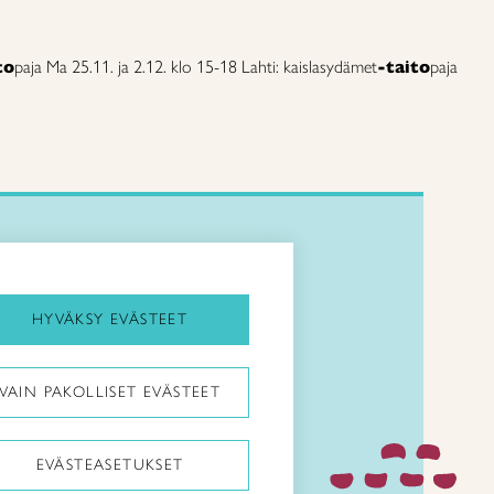
to
paja Ma 25.11. ja 2.12. klo 15-18 Lahti: kaislasydämet
-taito
paja
Kirjaudu Arviin
Kirjaudu Taitocampukseen
HYVÄKSY EVÄSTEET
Taitoliitto:
VAIN PAKOLLISET EVÄSTEET
Taito-lehti:
EVÄSTEASETUKSET