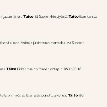
 gaalan järjesti
Taito
Itä-Suomi yhteistyössä
Taito
liiton kanssa.
 välisenä aikana. Voittaja julkistetaan marraskuussa Suomen
umaa
Taito
Pirkanmaa, toiminnanjohtaja p. 050 680 18
lla on myös esillä erilaisia punottuja koreja.
Taito
liiton