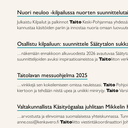
Nuori neuloo -kilpailussa nuorten suunnittelutait
Julkaistu Kilpailut ja palkinnot
Taito
Keski-Pohjanmaa yhdess
kannustaa käsitöiden pariin ja innostaa nuoria omaan luovuu
Osallistu kilpailuun: suunnittele Säätytalon suk
…näkemään ennakkoon alkuvuodesta 2026 avautuvaa Säätytaloa 
suunnittelijoiden avuksi inspiraatioaineistoa ja
Taito
liiton ve
Taitolavan messuohjelma 2025
…vinkkejä sen kokeilemiseen omissa neuleissasi.
Taito
Pohjois
kiertoon ja tehdään niistä upea ja uniikki miniryijy.
Taito
Vars
Valtakunnallista Käsityögaalaa juhlitaan Mikkeli
…arvostusta ja elinvoimaa suomalaisessa yhteiskunnassa. Tu
anne.ossi@kenkavero.fi
Taito
liitto viestintäkoordinaattor