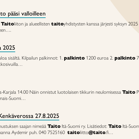
o pääsi valloilleen
ä
Taito
liiton ja alueellisten
taito
yhdistysten kanssa järjesti syksyn 2025 
teen….
ka 2025
sisältä. Kilpailun palkinnot: 1.
palkinto
1200 euroa 2.
palkinto
7
rkkosivuilla…
-Karjala 14.00 Näin onnistut luotolaisen tikkurin neulomisessa
Taito
P
inais-Suomi…
n Kenkäverossa 27.8.2025
nnustuksen saajan nimeää
Taito
Itä-Suomi ry. Lisätiedot:
Taito
Itä-Suom
i Johanna Aydemir puh. 040 7525160
taito
liitto
@taito
.fi…