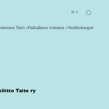
FI
olemme Taito
Paikallinen toiminta
Verkkokaupat
sliitto Taito ry