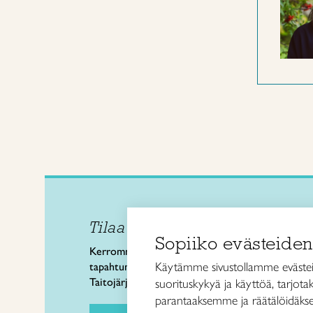
Tilaa uutiskirje
Taitol
Sopiiko evästeiden
Käsi- 
Kerromme käsityön valtakunnallisista
Kalev
Käytämme sivustollamme evästei
tapahtumista ja uutisista sekä
00180 
Taitojärjestön toiminnasta.
suorituskykyä ja käyttöä, tarjot
puh. 
parantaaksemme ja räätälöidäkse