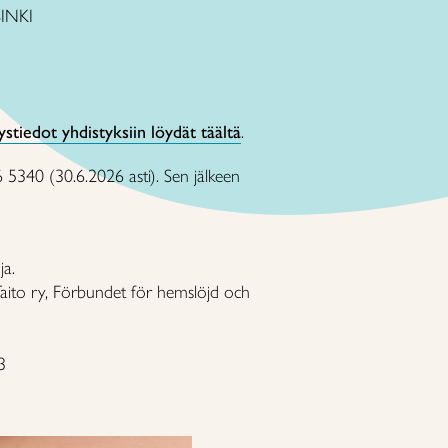
SINKI
stiedot yhdistyksiin löydät täältä
.
46 5340 (30.6.2026 asti). Sen jälkeen
ja.
o Taito ry, Förbundet för hemslöjd och
3