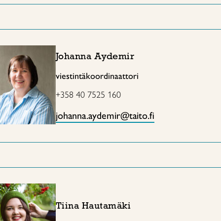
Johanna Aydemir
viestintäkoordinaattori
+358 40 7525 160
johanna.aydemir@taito.fi
Tiina Hautamäki