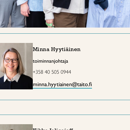
Minna Hyytiäinen
toiminnanjohtaja
+358 40 505 0944
minna.hyytiainen@taito.fi