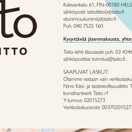
Kalevankatu 61, FIN-00180 HEL
sähköposti: taitoliitto(at)taito.fi
etunimi.sukunimi(at)taito.fi
Puh. 040 7525 160
Kysyttävää jäsenmaksusta, yhtey
Taito-lehti tilausasiat puh. 03 42
sähköpostitse toimitus@taito.fi .
SAAPUVAT LASKUT:
Otamme vastaan vain verkkolasku
Nimi: Käsi- ja taideteollisuusliitt
konsthantverk Taito rf
Y-tunnus: 02015273
Verkkolaskuosoite: 00370201527