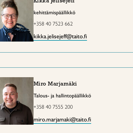
Kikka Jelisejeff
kehittämispäällikkö
+358 40 7523 662
kikka.jelisejeff@taito.fi
Miro Marjamäki
Talous- ja hallintopäällikkö
+358 40 7555 200
miro.marjamaki@taito.fi