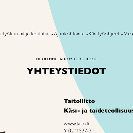
ityökurssit ja koulutus
Ajankohtaista
Käsityöohjeet
Me 
ME OLEMME TAITO
YHTEYSTIEDOT
YHTEYSTIEDOT
Taitoliitto
Käsi- ja taideteollisuu
www.taito.fi
Y 0201527-3