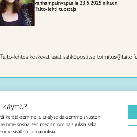
vanhampainvapaalla 23.5.2025 alkaen
Taito-lehti tuottaja
Taito-lehteä koskevat asiat sähköpostitse toimitus@taito.fi.
Käsityökurssit ja koulutus
iitto /
 käyttö?
ja taideteollisuusliitto Taito ry
Ajankohtaista
ankatu 61
Käsityöohjeet
tä kerätäksemme ja analysoidaksemme sivuston
Helsinki
aksemme sosiaalisen median ominaisuuksia sekä
Me olemme Taito
040 7525 160
mme sisältöä ja mainoksia.
Paikallinen toiminta