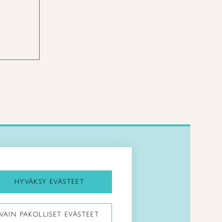
Kirjaudu Arviin
Kirjaudu Taitocampukseen
HYVÄKSY EVÄSTEET
Taitoliitto:
VAIN PAKOLLISET EVÄSTEET