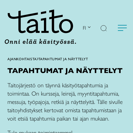
Siirry
sisältöön
FI
AJANKOHTAISTA
TAPAHTUMAT JA NÄYTTELYT
TAPAHTUMAT JA NÄYTTELYT
Taitojärjestö on täynnä käsityötapahtumia ja
toimintaa. On kursseja, leirejä, myyntitapahtumia,
messuja, työpajoja, retkiä ja näyttelyitä. Tälle sivulle
taitoyhdistykset kertovat omista tapahtumistaan ja
voit etsiä tapahtumia paikan tai ajan mukaan.
Tule mukaan toimintaamme!