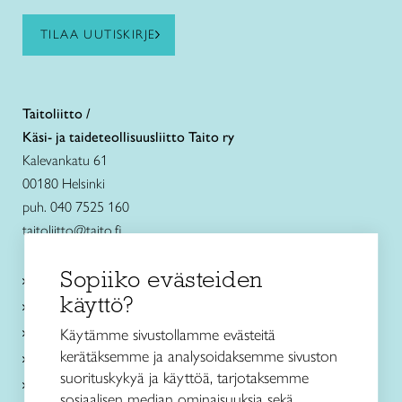
TILAA UUTISKIRJE
Taitoliitto /
Käsi- ja taideteollisuusliitto Taito ry
Kalevankatu 61
00180 Helsinki
puh. 040 7525 160
taitoliitto@taito.fi
Sopiiko evästeiden
Käsityökurssit ja koulutus
käyttö?
Ajankohtaista
Käsityöohjeet
Käytämme sivustollamme evästeitä
kerätäksemme ja analysoidaksemme sivuston
Me olemme Taito
suorituskykyä ja käyttöä, tarjotaksemme
Paikallinen toiminta
sosiaalisen median ominaisuuksia sekä