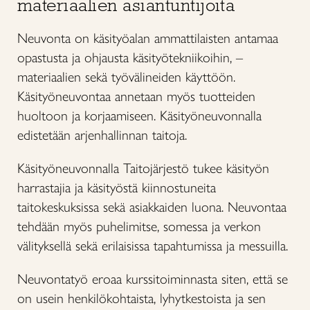
materiaalien asiantuntijoita
Neuvonta on käsityöalan ammattilaisten antamaa
opastusta ja ohjausta käsityötekniikoihin, –
materiaalien sekä työvälineiden käyttöön.
Käsityöneuvontaa annetaan myös tuotteiden
huoltoon ja korjaamiseen. Käsityöneuvonnalla
edistetään arjenhallinnan taitoja.
Käsityöneuvonnalla Taitojärjestö tukee käsityön
harrastajia ja käsityöstä kiinnostuneita
taitokeskuksissa sekä asiakkaiden luona. Neuvontaa
tehdään myös puhelimitse, somessa ja verkon
välityksellä sekä erilaisissa tapahtumissa ja messuilla.
Neuvontatyö eroaa kurssitoiminnasta siten, että se
on usein henkilökohtaista, lyhytkestoista ja sen