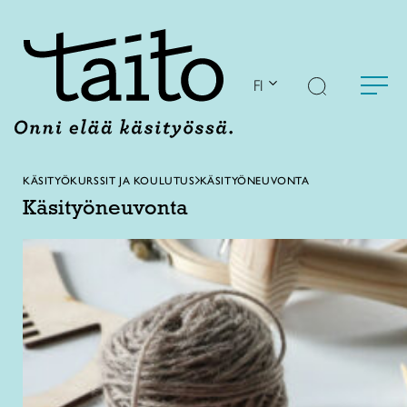
Siirry
sisältöön
FI
KÄSITYÖKURSSIT JA KOULUTUS
KÄSITYÖNEUVONTA
Käsityöneuvonta