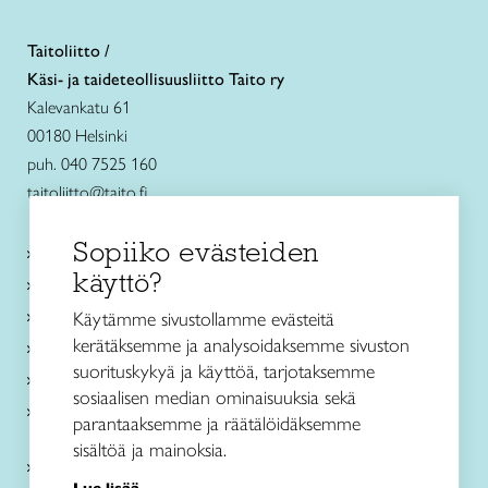
Taitoliitto /
Käsi- ja taideteollisuusliitto Taito ry
Kalevankatu 61
00180 Helsinki
puh. 040 7525 160
taitoliitto@taito.fi
Sopiiko evästeiden
Käsityökurssit ja koulutus
käyttö?
Ajankohtaista
Käsityöohjeet
Käytämme sivustollamme evästeitä
kerätäksemme ja analysoidaksemme sivuston
Me olemme Taito
suorituskykyä ja käyttöä, tarjotaksemme
Paikallinen toiminta
sosiaalisen median ominaisuuksia sekä
Verkkokaupat
parantaaksemme ja räätälöidäksemme
sisältöä ja mainoksia.
Kirjaudu Arviin