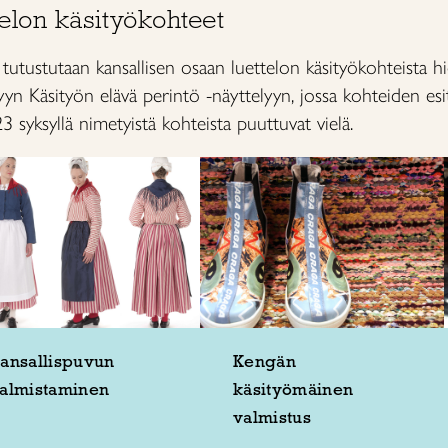
telon käsityökohteet
sa tutustutaan kansallisen osaan luettelon käsityökohteista 
n Käsityön elävä perintö -näyttelyyn, jossa kohteiden esit
3 syksyllä nimetyistä kohteista puuttuvat vielä.
ansallispuvun
Kengän
almistaminen
käsityömäinen
valmistus