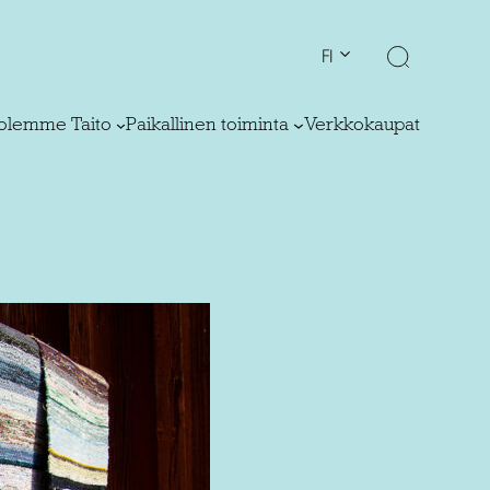
FI
olemme Taito
Paikallinen toiminta
Verkkokaupat