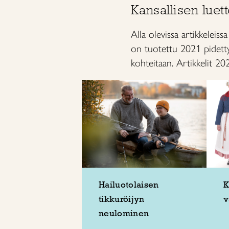
Kansallisen luet
Alla olevissa artikkeleis
on tuotettu 2021 pidettyy
kohteitaan. Artikkelit 202
Hailuotolaisen
K
tikkuröijyn
v
neulominen