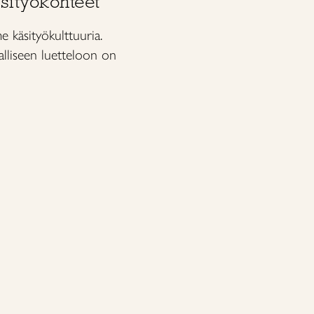
äsityökohteet
käsityökulttuuria.
liseen luetteloon on