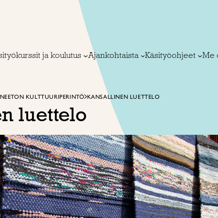
ityökurssit ja koulutus
Ajankohtaista
Käsityöohjeet
Me 
INEETON KULTTUURIPERINTÖ
KANSALLINEN LUETTELO
n luettelo