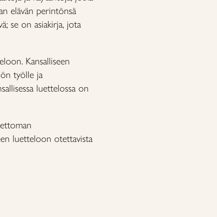
oman elävän perintönsä
ä; se on asiakirja, jota
eloon. Kansalliseen
ön työlle ja
sallisessa luettelossa on
neettoman
een luetteloon otettavista