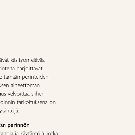
tävät käsityön elävää
teitä harjoittavat
äpitämään perinteiden
muksen aineettoman
us velvoittaa siihen
eloinnin tarkoituksena on
ytäntöjä.
vän perinnön
taitoja ja käytäntöjä, jotka