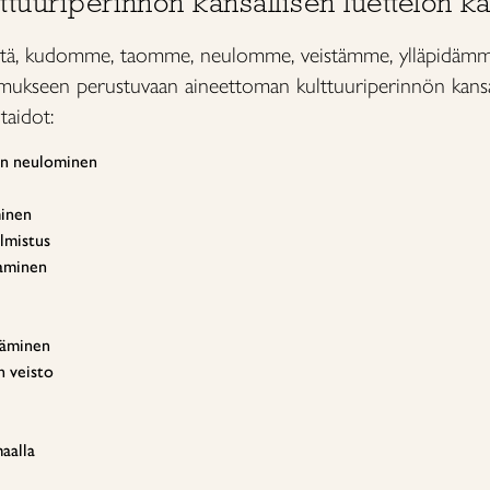
tuuriperinnön kansallisen luettelon k
tä, kudomme, taomme, neulomme, veistämme, ylläpidämme 
kseen perustuvaan aineettoman kulttuuriperinnön kansal
taidot:
jyn neulominen
minen
lmistus
taminen
ääminen
 veisto
aalla