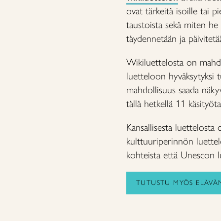
ovat tärkeitä isoille tai 
taustoista sekä miten he s
täydennetään ja päivitetää
Wikiluettelosta on mahdo
luetteloon hyväksytyksi 
mahdollisuus saada näkyvyy
tällä hetkellä 11 käsityöt
Kansallisesta luettelost
kulttuuriperinnön luettel
kohteista että Unescon lu
TUTUSTU MYÖS ELÄVÄ