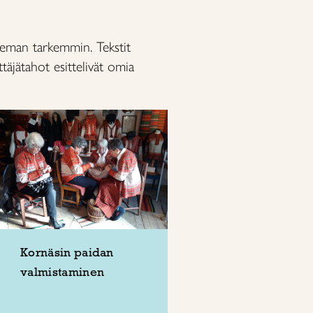
hieman tarkemmin. Tekstit
täjätahot esittelivät omia
Kornäsin paidan
valmistaminen