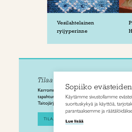
Vesilahtelainen
P
ryijyperinne
H
Tilaa uutiskirje
Taitol
Sopiiko evästeiden
Käsi- 
Kerromme käsityön valtakunnallisista
Kalev
Käytämme sivustollamme evästei
tapahtumista ja uutisista sekä
00180 
Taitojärjestön toiminnasta.
suorituskykyä ja käyttöä, tarjot
puh. 
parantaaksemme ja räätälöidäkse
taitoli
TILAA UUTISKIRJE
Lue lisää