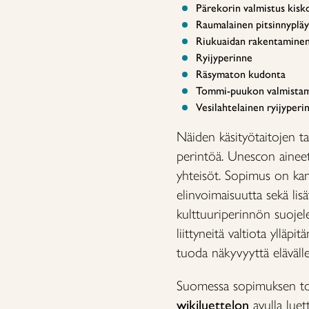
Pärekorin valmistus kisko
Raumalainen pitsinnypläy
Riukuaidan rakentamine
Ryijyperinne
Räsymaton kudonta
Tommi-puukon valmista
Vesilahtelainen ryijyperi
Näiden käsityötaitojen tak
perintöä. Unescon aineet
yhteisöt. Sopimus on kan
elinvoimaisuutta sekä li
kulttuuriperinnön suojele
liittyneitä valtiota yllä
tuoda näkyvyyttä elävälle
Suomessa sopimuksen to
wikiluettelon
avulla luett