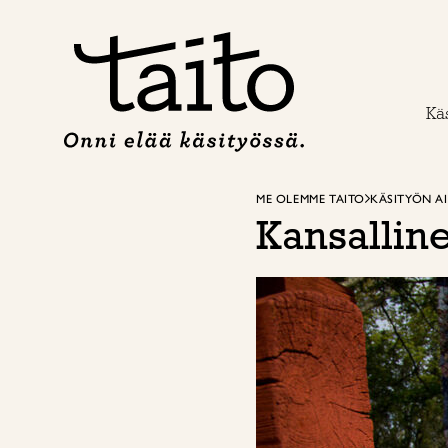
Siirry
sisältöön
Käs
ME OLEMME TAITO
KÄSITYÖN A
Kansalline