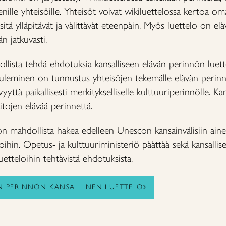
pienille yhteisöille. Yhteisöt voivat wikiluettelossa kertoa 
itä ylläpitävät ja välittävät eteenpäin. Myös luettelo on eläv
n jatkuvasti.
llista tehdä ehdotuksia kansalliseen elävän perinnön luett
tuleminen on tunnustus yhteisöjen tekemälle elävän perinn
ttä paikallisesti merkitykselliselle kulttuuriperinnölle. Kan
aitojen elävää perinnettä.
a on mahdollista hakea edelleen Unescon kansainvälisiin ai
oihin. Opetus- ja kulttuuriministeriö päättää sekä kansallis
etteloihin tehtävistä ehdotuksista.
N PERINNÖN KANSALLINEN LUETTELO