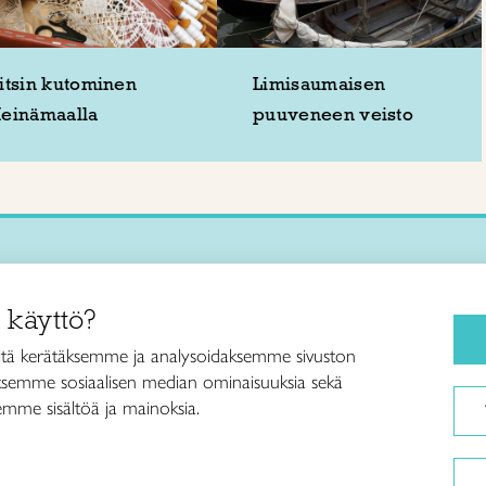
itsin kutominen
Limisaumaisen
einämaalla
puuveneen veisto
Käsityökurssit ja koulutus
iitto /
 käyttö?
ja taideteollisuusliitto Taito ry
Ajankohtaista
ankatu 61
Käsityöohjeet
tä kerätäksemme ja analysoidaksemme sivuston
Helsinki
aksemme sosiaalisen median ominaisuuksia sekä
Me olemme Taito
040 7525 160
mme sisältöä ja mainoksia.
Paikallinen toiminta
itto@taito.fi
Verkkokaupat