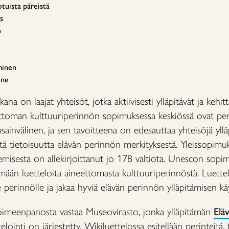
tuista päreistä
s
n
minen
nne
ana on laajat yhteisöt, jotka aktiivisesti ylläpitävät ja kehit
toman kulttuuriperinnön sopimuksessa keskiössä ovat perin
sainvälinen, ja sen tavoitteena on edesauttaa yhteisöjä yll
sätä tietoisuutta elävän perinnön merkityksestä. Yleissopi
misesta on allekirjoittanut jo 178 valtiota. Unescon sopim
pitämään luetteloita aineettomasta kulttuuriperinnöstä. Luett
 perinnölle ja jakaa hyviä elävän perinnön ylläpitämisen kä
imeenpanosta vastaa Museovirasto, jonka ylläpitämän
Elä
elointi on järjestetty. Wikiluettelossa esitellään perinteitä, 