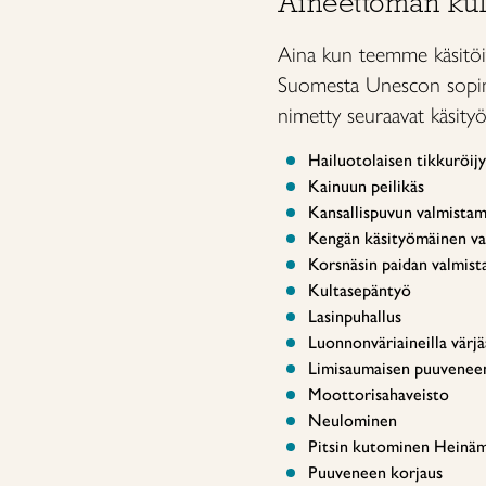
Aineettoman kult
Aina kun teemme käsitöi
Suomesta Unescon sopimu
nimetty seuraavat käsityö
Hailuotolaisen tikkuröi
Kainuun peilikäs
Kansallispuvun valmista
Kengän käsityömäinen va
Korsnäsin paidan valmis
Kultasepäntyö
Lasinpuhallus
Luonnonväriaineilla värj
Limisaumaisen puuveneen
Moottorisahaveisto
Neulominen
Pitsin kutominen Heinäm
Puuveneen korjaus