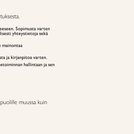
tuksesta.
teeseen. Sopimusta varten
lisesti yhteystietoja sekä
e mainontaa
a ja kirjanpitoa varten.
ketoiminnan hallintaan ja sen
apuolille muussa kuin