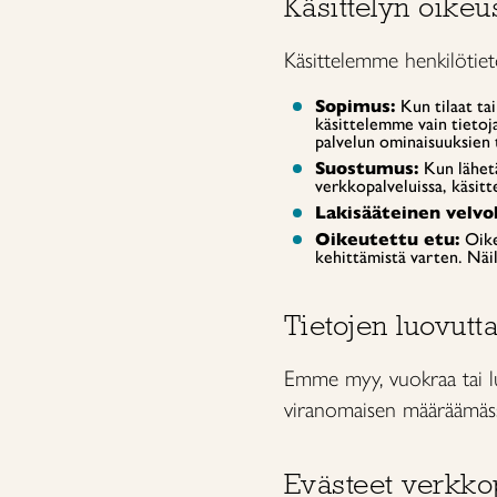
Käsittelyn oike
Käsittelemme henkilötieto
Sopimus:
Kun tilaat ta
käsittelemme vain tietoja
palvelun ominaisuuksien 
Suostumus:
Kun lähetä
verkkopalveluissa, käsit
Lakisääteinen velvol
Oikeutettu etu:
Oikeu
kehittämistä varten. Näi
Tietojen luovutt
Emme myy, vuokraa tai lu
viranomaisen määräämässä
Evästeet verkko