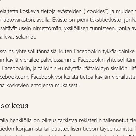
aitetta koskevia tietoja evästeiden (”cookies”) ja muiden 
 tietovaraston, avulla. Eväste on pieni tekstitiedosto, jonka
 sisältävät usein nimettömän, yksilöllisen tunnisteen, jonka 
ilevat selaimet.
ä ns. yhteisöliitännäisiä, kuten Facebookin tykkää-painike.
 kävijä vierailee palvelussamme, Facebookin yhteisöliitänn
Facebookiin, ja tällöin sivu näyttää räätälöidyn sisällön liit
 Facebook.com. Facebook voi kerätä tietoa kävijän vierailust
jaa koskevien ehtojensa mukaisesti.
usoikeus
valla henkilöllä on oikeus tarkistaa rekisteriin tallennetut ti
tiedon korjaamista tai puutteellisen tiedon täydentämistä. 