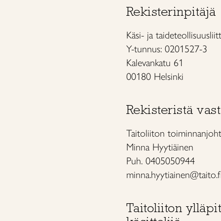
Rekisterinpitäjä
Käsi- ja taideteollisuuslii
Y-tunnus: 0201527-3
Kalevankatu 61
00180 Helsinki
Rekisteristä vas
Taitoliiton toiminnanjoht
Minna Hyytiäinen
Puh. 0405050944
minna.hyytiainen@taito.f
Taitoliiton ylläpi