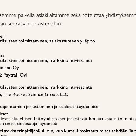
semme palvella asiakkaitamme sekä toteuttaa yhdistyksem
aan seuraaviin rekistereihin:
eri
 tilausten toimittaminen, asiakassuhteen ylläpito
pa
 tilausten toimittaminen, markkinointiviestintä
Finland Oy
ä: Paytrail Oyj
: tilausten toimittaminen, markkinointiviestintä
mp, The Rocket Science Group, LLC
: tapahtumien järjestäminen ja asiakasyhteydenpito
kset
olevat alueelliset Taitoyhdistykset järjestävät koulutuksia ja toimint
sen omaa tietosuojakäytäntöä
teisrekisterinpitäjänä silloin, kun kurssi-ilmoittautumiset tehdään Tai
ussa