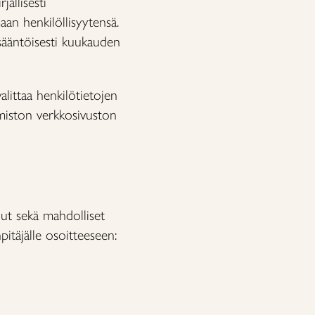
jallisesti
maan henkilöllisyytensä.
äsääntöisesti kuukauden
littaa henkilötietojen
oimiston verkkosivuston
elut sekä mahdolliset
itäjälle osoitteeseen: