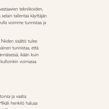
vastaavien tekniikoiden,
 selain tallentaa käyttäjän
avulla voimme tunnistaa ja
 Niiden sisältö tulee
äinen tunnistaa, että
ännäisessä, ikään kuin
a kulloinkin voimassa
etonsa ja vaatia
Mikäli henkilö haluaa