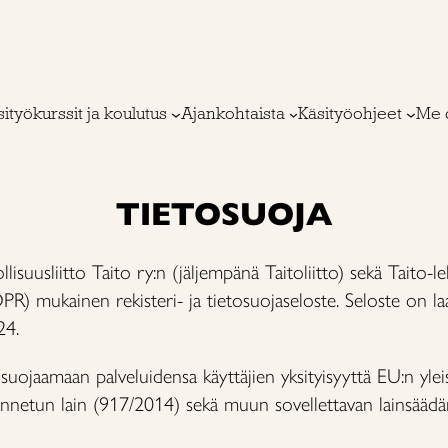
ityökurssit ja koulutus
Ajankohtaista
Käsityöohjeet
Me 
TIETOSUOJA
llisuusliitto Taito ry:n (jäljempänä Taitoliitto) sekä Taito-
R) mukainen rekisteri- ja tietosuojaseloste. Seloste on la
24.
 suojaamaan palveluidensa käyttäjien yksityisyyttä EU:n ylei
 annetun lain (917/2014) sekä muun sovellettavan lainsääd