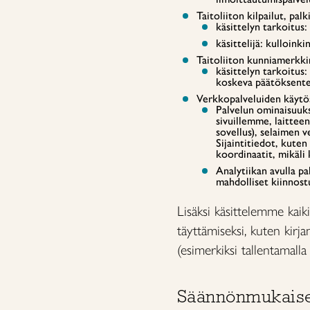
Taitoliiton kilpailut, pal
käsittelyn tarkoitus
käsittelijä: kulloin
Taitoliiton kunniamerkki
käsittelyn tarkoitus:
koskeva päätöksent
Verkkopalveluiden käytö
Palvelun ominaisuuksi
sivuillemme, laitteen
sovellus), selaimen v
Sijaintitiedot, kute
koordinaatit, mikäli
Analytiikan avulla pa
mahdolliset kiinnost
Lisäksi käsittelemme kaiki
täyttämiseksi, kuten kirj
(esimerkiksi tallentamall
Säännönmukaiset