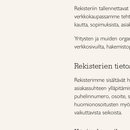
Rekisteriin tallennettava
verkkokaupassamme tehtyj
kautta, sopimuksista, asia
Yritysten ja muiden organ
verkkosivuilta, hakemistopa
Rekisterien tieto
Rekisterimme sisältävät h
asiakassuhteen ylläpitämis
puhelinnumero, osoite, s
huomionosoitusten myönt
vaikuttavista seikoista.