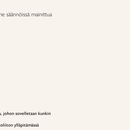
me säännöissä mainittua
aa, johon sovelletaan kunkin
toliiton ylläpitämässä