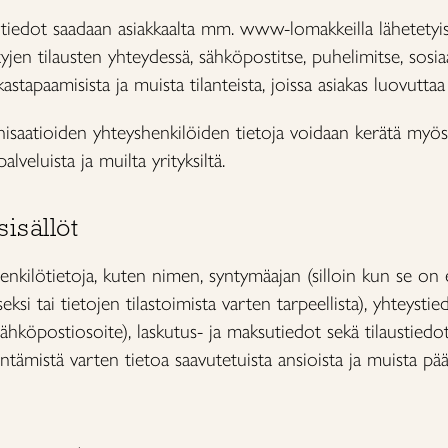
t tiedot saadaan asiakkaalta mm. www-lomakkeilla lähetetyist
en tilausten yhteydessä, sähköpostitse, puhelimitse, sosia
kastapaamisista ja muista tilanteista, joissa asiakas luovuttaa
isaatioiden yhteyshenkilöiden tietoja voidaan kerätä myös j
lveluista ja muilta yrityksiltä.
sisällöt
enkilötietoja, kuten nimen, syntymäajan (silloin kun se on 
eksi tai tietojen tilastoimista varten tarpeellista), yhteysti
ähköpostiosoite), laskutus- ja maksutiedot sekä tilaustiedo
ämistä varten tietoa saavutetuista ansioista ja muista p