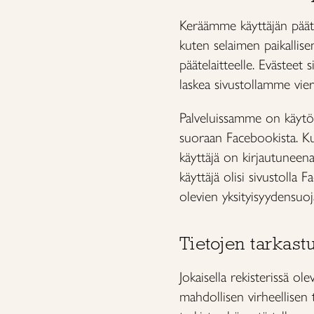
Keräämme käyttäjän päätel
kuten selaimen paikallisen
päätelaitteelle. Evästeet
laskea sivustollamme viera
Palveluissamme on käytöss
suoraan Facebookista. Kun
käyttäjä on kirjautuneena 
käyttäjä olisi sivustolla
olevien yksityisyydensuo
Tietojen tarkast
Jokaisella rekisterissä ole
mahdollisen virheellisen 