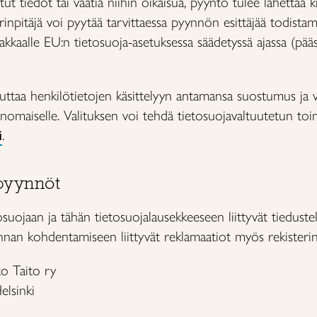
ut tiedot tai vaatia niihin oikaisua, pyyntö tulee lähettää kir
terinpitäjä voi pyytää tarvittaessa pyynnön esittäjää todista
siakkaalle EU:n tietosuoja-asetuksessa säädetyssä ajassa (pä
uttaa henkilötietojen käsittelyyn antamansa suostumus ja va
iranomaiselle. Valituksen voi tehdä tietosuojavaltuutetun t
i
.
 pyynnöt
tosuojaan ja tähän tietosuojalausekkeeseen liittyvät tiedust
nan kohdentamiseen liittyvät reklamaatiot myös rekisterinp
tto Taito ry
elsinki