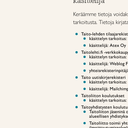
käsittelijä
Keräämme tietoja voidak
tarkoitusta. Tietoja kirjat
Taito-lehden tilaajarekist
käsittelyn tarkoitus:
käsittelijä: Atex Oy
Taitolehti.fi -verkkokaup
käsittelyn tarkoitus:
käsittelijä: Weblog 
yhteisrekisterinpitäj
Taito uutiskirjerekisteri
käsittelyn tarkoitus
käsittelijä: Mailchi
Taitoliiton koulutukset
käsittelyn tarkoitus
Taitoyhdistysten koulutu
Taitoliiton jäseninä 
alueellisen yhdistyk
Taitoliitto toimii yh
ilmoittautumispalvel