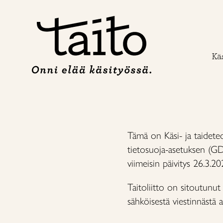
Siirry
sisältöön
Käs
Tämä on Käsi- ja taideteo
tietosuoja-asetuksen (GDP
viimeisin päivitys 26.3.20
Taitoliitto on sitoutunut
sähköisestä viestinnästä