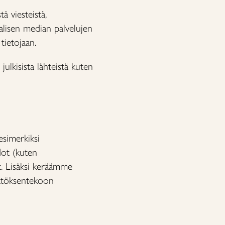
ä viesteistä,
alisen median palvelujen
 tietojaan.
ulkisista lähteistä kuten
esimerkiksi
edot (kuten
t. Lisäksi keräämme
äätöksentekoon