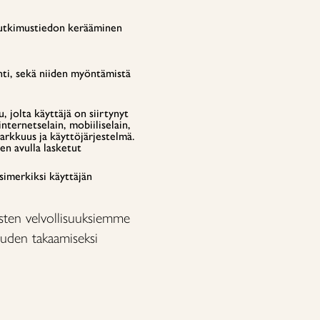
ä tutkimustiedon kerääminen
inti, sekä niiden myöntämistä
, jolta käyttäjä on siirtynyt
internetselain, mobiiliselain,
tarkkuus ja käyttöjärjestelmä.
n avulla lasketut
esimerkiksi käyttäjän
teisten velvollisuuksiemme
uuden takaamiseksi