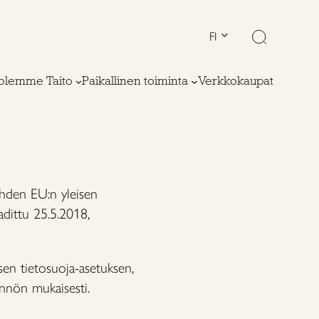
FI
olemme Taito
Paikallinen toiminta
Verkkokaupat
lehden EU:n yleisen
adittu 25.5.2018,
sen tietosuoja-asetuksen,
ännön mukaisesti.