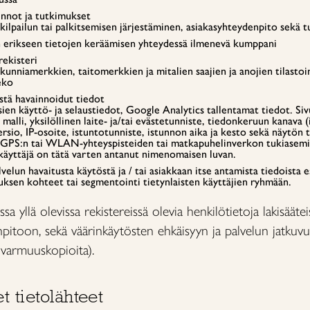
kinnot ja tutkimukset
: kilpailun tai palkitsemisen järjestäminen, asiakasyhteydenpito sek
kin erikseen tietojen keräämisen yhteydessä ilmenevä kumppani
rekisteri
 kunniamerkkien, taitomerkkien ja mitalien saajien ja anojien tilasto
eko
stä havainnoidut tiedot
en käyttö- ja selaustiedot, Google Analytics tallentamat tiedot. Sivu
 malli, yksilöllinen laite- ja/tai evästetunniste, tiedonkeruun kanava (
ersio, IP-osoite, istuntotunniste, istunnon aika ja kesto sekä näytön 
n GPS:n tai WLAN-yhteyspisteiden tai matkapuhelinverkon tukiasemie
 käyttäjä on tätä varten antanut nimenomaisen luvan.
lvelun havaitusta käytöstä ja / tai asiakkaan itse antamista tiedoista 
uksen kohteet tai segmentointi tietynlaisten käyttäjien ryhmään.
ssa yllä olevissa rekistereissä olevia henkilötietoja lakisää
anpitoon, sekä väärinkäytösten ehkäisyyn ja palvelun jatkuv
a varmuuskopioita).
 tietolähteet