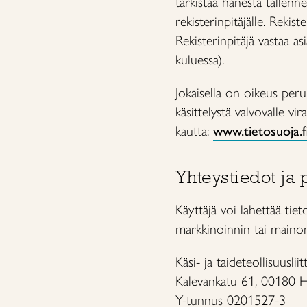
tarkistaa hänestä tallennet
rekisterinpitäjälle. Rekis
Rekisterinpitäjä vastaa a
kuluessa).
Jokaisella on oikeus peru
käsittelystä valvovalle v
kautta:
www.tietosuoja.f
Yhteystiedot ja
Käyttäjä voi lähettää tie
markkinoinnin tai mainon
Käsi- ja taideteollisuuslii
Kalevankatu 61, 00180 H
Y-tunnus 0201527-3