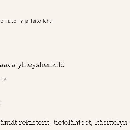
tto Taito ry ja Taito-lehti
taava yhteyshenkilö
aja
i
tämät rekisterit, tietolähteet, käsittelyn