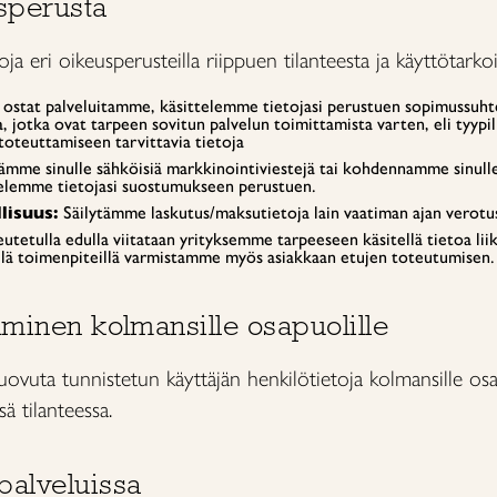
usperusta
ja eri oikeusperusteilla riippuen tilanteesta ja käyttötarkoi
i ostat palveluitamme, käsittelemme tietojasi perustuen sopimussuh
, jotka ovat tarpeen sovitun palvelun toimittamista varten, eli tyypil
toteuttamiseen tarvittavia tietoja
mme sinulle sähköisiä markkinointiviestejä tai kohdennamme sinull
telemme tietojasi suostumukseen perustuen.
lisuus:
Säilytämme laskutus/maksutietoja lain vaatiman ajan verotust
tetulla edulla viitataan yrityksemme tarpeeseen käsitellä tietoa lii
llä toimenpiteillä varmistamme myös asiakkaan etujen toteutumisen.
aminen kolmansille osapuolille
ovuta tunnistetun käyttäjän henkilötietoja kolmansille os
 tilanteessa.
palveluissa