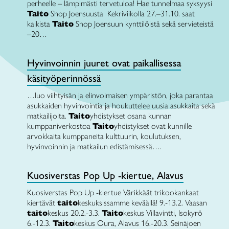
perheelle – lämpimästi tervetuloa! Hae tunnelmaa syksyysi
Taito
Shop Joensuusta Kekriviikolla 27.–31.10. saat
kaikista
Taito
Shop Joensuun kynttilöistä sekä servieteistä
–20…
Hyvinvoinnin juuret ovat paikallisessa
käsityöperinnössä
…luo viihtyisän ja elinvoimaisen ympäristön, joka parantaa
asukkaiden hyvinvointia ja houkuttelee uusia asukkaita sekä
matkailijoita.
Taito
yhdistykset osana kunnan
kumppaniverkostoa
Taito
yhdistykset ovat kunnille
arvokkaita kumppaneita kulttuurin, koulutuksen,
hyvinvoinnin ja matkailun edistämisessä….
Kuosiverstas Pop Up -kiertue, Alavus
Kuosiverstas Pop Up -kiertue Värikkäät trikookankaat
kiertävät
taito
keskuksissamme keväällä! 9.-13.2. Vaasan
taito
keskus 20.2.-3.3.
Taito
keskus Villavintti, Isokyrö
6.-12.3.
Taito
keskus Oura, Alavus 16.-20.3. Seinäjoen