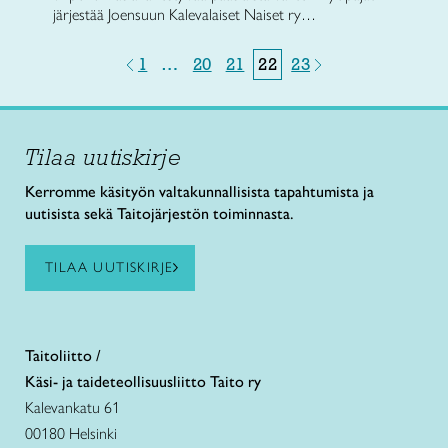
järjestää Joensuun Kalevalaiset Naiset ry…
1
…
20
21
22
23
Tilaa uutiskirje
Kerromme käsityön valtakunnallisista tapahtumista ja
uutisista sekä Taitojärjestön toiminnasta.
TILAA UUTISKIRJE
Taitoliitto /
Käsi- ja taideteollisuusliitto Taito ry
Kalevankatu 61
00180 Helsinki