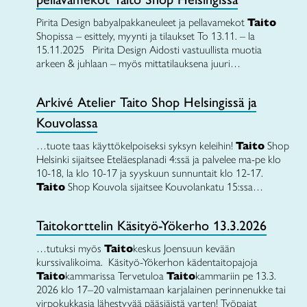
Pirita Design babyalpakkaneuleet ja pellavamekot
Taito
Shopissa – esittely, myynti ja tilaukset To 13.11. – la
15.11.2025 Pirita Design Aidosti vastuullista muotia
arkeen & juhlaan – myös mittatilauksena juuri…
Arkivé Atelier Taito Shop Helsingissä ja
Kouvolassa
…tuote taas käyttökelpoiseksi syksyn keleihin!
Taito
Shop
Helsinki sijaitsee Eteläesplanadi 4:ssä ja palvelee ma-pe klo
10-18, la klo 10-17 ja syyskuun sunnuntait klo 12-17.
Taito
Shop Kouvola sijaitsee Kouvolankatu 15:ssa…
Taitokorttelin Käsityö-Yökerho 13.3.2026
…tutuksi myös
Taito
keskus Joensuun kevään
kurssivalikoima. Käsityö-Yökerhon kädentaitopajoja
Taito
kammarissa Tervetuloa
Taito
kammariin pe 13.3.
2026 klo 17–20 valmistamaan karjalainen perinnenukke tai
virpokukkasia lähestyvää pääsiäistä varten! Työpajat