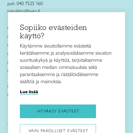
puh. 040 7525 160
taitoliitto@taito.fi
Sopiiko evästeiden
Käsityökurssit ja koulutus
käyttö?
Ajankohtaista
Käsityöohjeet
Käytämme sivustollamme evästeitä
kerätäksemme ja analysoidaksemme sivuston
Me olemme Taito
suorituskykyä ja käyttöä, tarjotaksemme
Paikallinen toiminta
sosiaalisen median ominaisuuksia sekä
Verkkokaupat
parantaaksemme ja räätälöidäksemme
sisältöä ja mainoksia.
Kirjaudu Arviin
Lue lisää
Kirjaudu Taitocampukseen
HYVÄKSY EVÄSTEET
Taitoliitto:
Taito-lehti:
VAIN PAKOLLISET EVÄSTEET