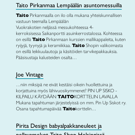
Taito Pirkanmaa Lempäälän asuntomessuilla
Taito
Pirkanmaalla on ilo olla mukana yhteiskunnallisen
vastuun teemalla Lempäälän
Vuokrakotien neljässä messukohteessa 4-
kerroksisessa Saikanportti asuinkerrostalossa. Kohteessa
on esillä
Taito
Pirkanmaan kurssien mallikappaleita, kuten
ryijyjä, tyynyjä ja keramiikkaa.
Taito
Shopin valikoimasta
on esillä leikkuulautoja ja käsitöiden tarvikepakkauksia.
Pääsisustaja kalusteiden osalta…
Joe Vintage
…niin miksipä ne eivät kestäisi oikein huollettuina ja
korjattuina myös lähivuosikymmenet? PIN UP SISKO -
KILPAILU KÄYDÄÄN
TAITO
KORTTELIN LAVALLA
Mukana tapahtuman järjestelyissä on mm. Pin Up Siskot ry.
Osana tapahtumapäivää
Taito
korttelin…
Pirita Design babyalpakkaneuleet ja
pellavamekot Taito Shop Helsingissä