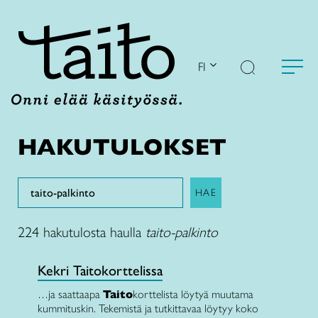
Siirry
sisältöön
FI
HAKUTULOKSET
Search
HAE
224 hakutulosta haulla
taito-palkinto
Kekri Taitokorttelissa
…ja saattaapa
Taito
korttelista löytyä muutama
kummituskin. Tekemistä ja tutkittavaa löytyy koko