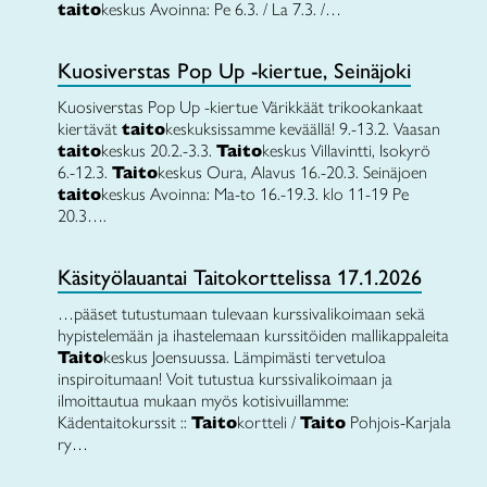
taito
keskus Avoinna: Pe 6.3. / La 7.3. /…
Kuosiverstas Pop Up -kiertue, Seinäjoki
Kuosiverstas Pop Up -kiertue Värikkäät trikookankaat
kiertävät
taito
keskuksissamme keväällä! 9.-13.2. Vaasan
taito
keskus 20.2.-3.3.
Taito
keskus Villavintti, Isokyrö
6.-12.3.
Taito
keskus Oura, Alavus 16.-20.3. Seinäjoen
taito
keskus Avoinna: Ma-to 16.-19.3. klo 11-19 Pe
20.3….
Käsityölauantai Taitokorttelissa 17.1.2026
…pääset tutustumaan tulevaan kurssivalikoimaan sekä
hypistelemään ja ihastelemaan kurssitöiden mallikappaleita
Taito
keskus Joensuussa. Lämpimästi tervetuloa
inspiroitumaan! Voit tutustua kurssivalikoimaan ja
ilmoittautua mukaan myös kotisivuillamme:
Kädentaitokurssit ::
Taito
kortteli /
Taito
Pohjois-Karjala
ry…