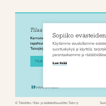
Tilaa uutiskirje
Taitol
Sopiiko evästeiden
Käsi- 
Kerromme käsityön valtakunnallisista
Kalev
Käytämme sivustollamme evästei
tapahtumista ja uutisista sekä
00180 
Taitojärjestön toiminnasta.
suorituskykyä ja käyttöä, tarjot
puh. 
parantaaksemme ja räätälöidäkse
taitoli
TILAA UUTISKIRJE
Lue lisää
Pysäytä animaatiot
© Taitoliitto / Käsi- ja taideteollisuusliitto Taito ry
Suo