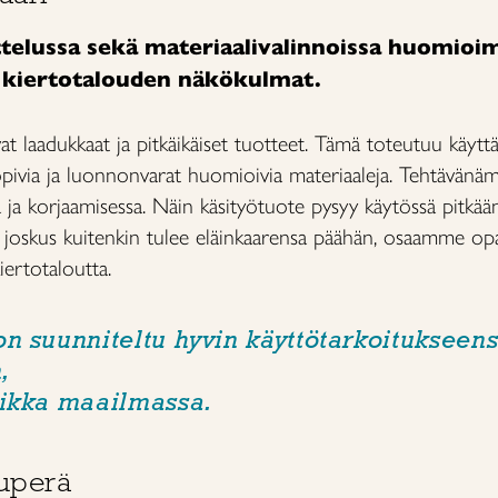
elussa sekä materiaalivalinnoissa huomioi
a kiertotalouden näkökulmat.
t laadukkaat ja pitkäikäiset tuotteet. Tämä toteutuu käyttäm
opivia ja luonnonvarat huomioivia materiaaleja. Tehtävän
ja korjaamisessa. Näin käsityötuote pysyy käytössä pitkään
 joskus kuitenkin tulee eläinkaarensa päähän, osaamme op
ertotaloutta.
on
suunniteltu hyvin käyttötarkoitukseens
,
aikka maailmassa.
kuperä