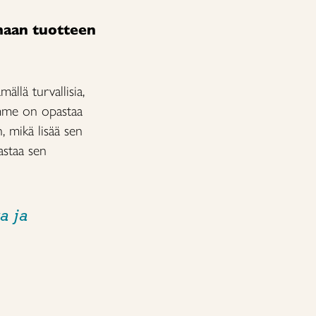
maan tuotteen
ällä turvallisia,
ämme on opastaa
, mikä lisää sen
astaa sen
a ja