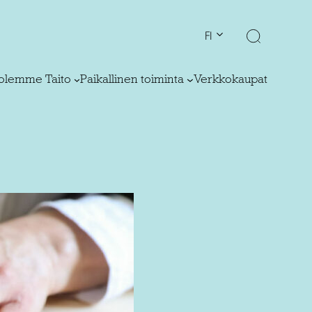
FI
olemme Taito
Paikallinen toiminta
Verkkokaupat