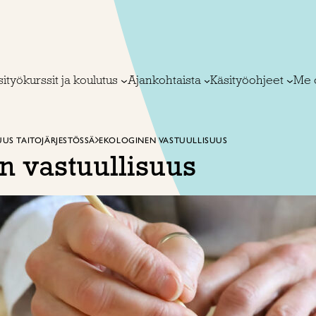
ityökurssit ja koulutus
Ajankohtaista
Käsityöohjeet
Me 
UUS TAITOJÄRJESTÖSSÄ
EKOLOGINEN VASTUULLISUUS
n vastuullisuus