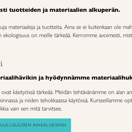
i tuotteiden ja materiaalien alkuperän.
ja materiaaleja ja tuotteita. Aina se ei kuitenkaan ole mah
n ekologisuus on meille tärkeää. Kerromme avoimesti, mistä
i
aalihävikin ja hyödynnämme materiaalihu
u ovat käsityössä tärkeää. Meidän tehtävänämme on alan am
kinnassa ja niiden tehokkaassa käytössä. Kursseillamme o
kkia vain sen mitä tarvitsee.
UULLISUUDEN AIHEALUEISIIN