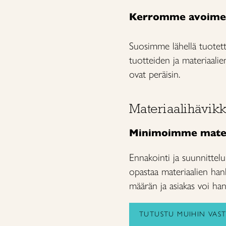
Kerromme avoimest
Suosimme lähellä tuotettu
tuotteiden ja materiaalie
ovat peräisin.
Materiaalihävikk
Minimoimme materi
Ennakointi ja suunnittel
opastaa materiaalien han
määrän ja asiakas voi han
TUTUSTU MUIHIN VAST