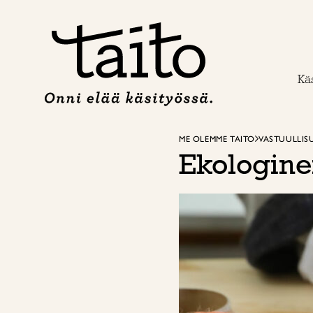
Siirry
sisältöön
Käs
ME OLEMME TAITO
VASTUULLIS
Ekologine