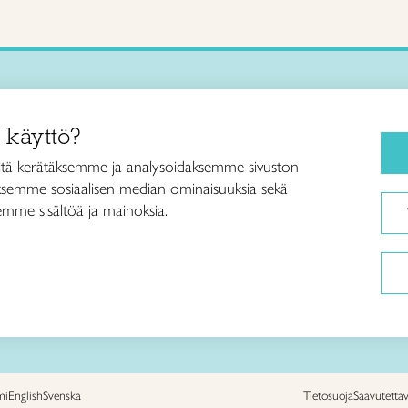
Käsityökurssit ja koulutus
iitto /
 käyttö?
ja taideteollisuusliitto Taito ry
Ajankohtaista
ankatu 61
Käsityöohjeet
tä kerätäksemme ja analysoidaksemme sivuston
Helsinki
aksemme sosiaalisen median ominaisuuksia sekä
Me olemme Taito
040 7525 160
mme sisältöä ja mainoksia.
Paikallinen toiminta
itto@taito.fi
Verkkokaupat
mi
English
Svenska
Tietosuoja
Saavutetta