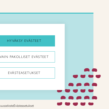
Kirjaudu Arviin
Kirjaudu Taitocampukseen
HYVÄKSY EVÄSTEET
Taitoliitto:
VAIN PAKOLLISET EVÄSTEET
Taito-lehti:
EVÄSTEASETUKSET
vuusseloste
Evästeasetukset