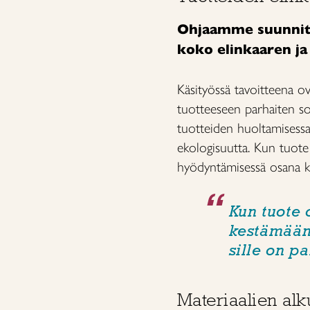
Ohjaamme suunnitt
koko elinkaaren j
Käsityössä tavoitteena ova
tuotteeseen parhaiten s
tuotteiden huoltamisessa 
ekologisuutta. Kun tuote
hyödyntämisessä osana ki
Kun tuote 
kestämään
sille on p
Materiaalien al