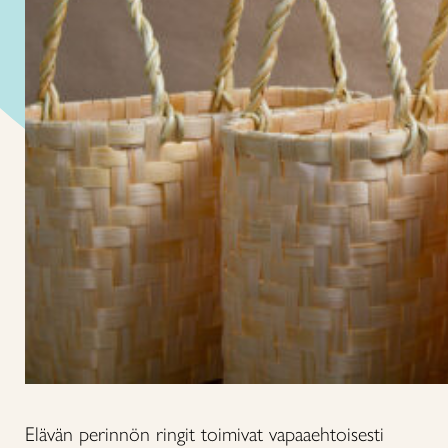
Elävän perinnön ringit toimivat vapaaehtoisesti