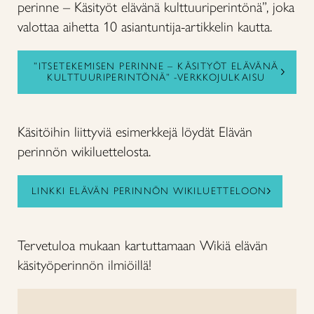
perinne – Käsityöt elävänä kulttuuriperintönä”, joka
valottaa aihetta 10 asiantuntija-artikkelin kautta.
”ITSETEKEMISEN PERINNE – KÄSITYÖT ELÄVÄNÄ
KULTTUURIPERINTÖNÄ” -VERKKOJULKAISU
Käsitöihin liittyviä esimerkkejä löydät Elävän
perinnön wikiluettelosta.
LINKKI ELÄVÄN PERINNÖN WIKILUETTELOON
Tervetuloa mukaan kartuttamaan Wikiä elävän
käsityöperinnön ilmiöillä!