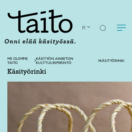
Siirry
sisältöön
FI
ME OLEMME
KÄSITYÖN AINEETON
KÄSITYÖRINKI
TAITO
KULTTUURIPERINTÖ
Käsityörinki