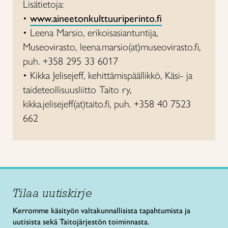
Lisätietoja:
•
www.aineetonkulttuuriperinto.fi
• Leena Marsio, erikoisasiantuntija,
Museovirasto, leena.marsio(at)museovirasto.fi,
puh. +358 295 33 6017
• Kikka Jelisejeff, kehittämispäällikkö, Käsi- ja
taideteollisuusliitto Taito ry,
kikka.jelisejeff(at)taito.fi, puh. +358 40 7523
662
Tilaa uutiskirje
Kerromme käsityön valtakunnallisista tapahtumista ja
uutisista sekä Taitojärjestön toiminnasta.