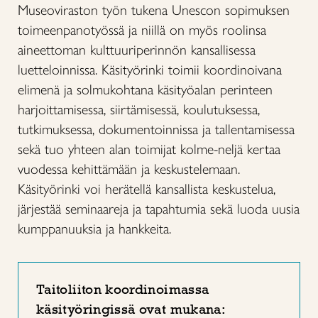
Museoviraston työn tukena Unescon sopimuksen
toimeenpanotyössä ja niillä on myös roolinsa
aineettoman kulttuuriperinnön kansallisessa
luetteloinnissa. Käsityörinki toimii koordinoivana
elimenä ja solmukohtana käsityöalan perinteen
harjoittamisessa, siirtämisessä, koulutuksessa,
tutkimuksessa, dokumentoinnissa ja tallentamisessa
sekä tuo yhteen alan toimijat kolme-neljä kertaa
vuodessa kehittämään ja keskustelemaan.
Käsityörinki voi herätellä kansallista keskustelua,
järjestää seminaareja ja tapahtumia sekä luoda uusia
kumppanuuksia ja hankkeita.
Taitoliiton koordinoimassa
käsityöringissä ovat mukana: