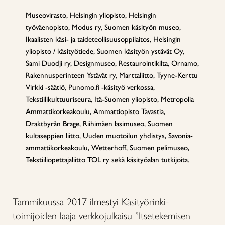
Museovirasto, Helsingin yliopisto, Helsingin
työväenopisto, Modus ry, Suomen käsityön museo,
Ikaalisten käsi- ja taideteollisuusoppilaitos, Helsingin
yliopisto / käsityötiede, Suomen käsityön ystävät Oy,
Sami Duodji ry, Designmuseo, Restaurointikilta, Ornamo,
Rakennusperinteen Ystävät ry, Marttaliitto, Tyyne-Kerttu
Virkki -säätiö, Punomo.fi -käsityö verkossa,
Tekstiilikulttuuriseura, Itä-Suomen yliopisto, Metropolia
Ammattikorkeakoulu, Ammattiopisto Tavastia,
Draktbyrån Brage, Riihimäen lasimuseo, Suomen
kultaseppien liitto, Uuden muotoilun yhdistys, Savonia-
ammattikorkeakoulu, Wetterhoff, Suomen pelimuseo,
Tekstiiliopettajaliitto TOL ry sekä käsityöalan tutkijoita.
Tammikuussa 2017 ilmestyi Käsityörinki-
toimijoiden laaja verkkojulkaisu ”Itsetekemisen