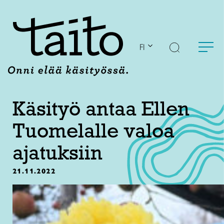
Siirry
sisältöön
FI
Käsityö antaa Ellen
Tuomelalle valoa
ajatuksiin
21.11.2022