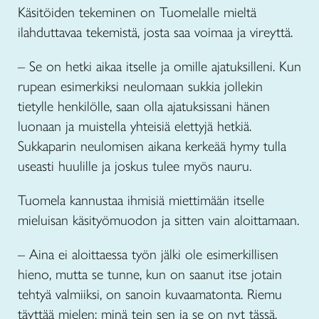
Käsitöiden tekeminen on Tuomelalle mieltä
ilahduttavaa tekemistä, josta saa voimaa ja vireyttä.
– Se on hetki aikaa itselle ja omille ajatuksilleni. Kun
rupean esimerkiksi neulomaan sukkia jollekin
tietylle henkilölle, saan olla ajatuksissani hänen
luonaan ja muistella yhteisiä elettyjä hetkiä.
Sukkaparin neulomisen aikana kerkeää hymy tulla
useasti huulille ja joskus tulee myös nauru.
Tuomela kannustaa ihmisiä miettimään itselle
mieluisan käsityömuodon ja sitten vain aloittamaan.
– Aina ei aloittaessa työn jälki ole esimerkillisen
hieno, mutta se tunne, kun on saanut itse jotain
tehtyä valmiiksi, on sanoin kuvaamatonta. Riemu
täyttää mielen: minä tein sen ja se on nyt tässä.