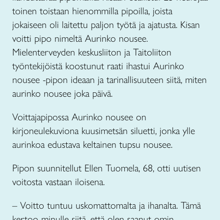
toinen toistaan hienommilla pipoilla, joista
jokaiseen oli laitettu paljon työtä ja ajatusta. Kisan
voitti pipo nimeltä Aurinko nousee.
Mielenterveyden keskusliiton ja Taitoliiton
työntekijöistä koostunut raati ihastui Aurinko
nousee -pipon ideaan ja tarinallisuuteen siitä, miten
aurinko nousee joka päivä.
Voittajapipossa Aurinko nousee on
kirjoneulekuviona kuusimetsän siluetti, jonka ylle
aurinkoa edustava keltainen tupsu nousee.
Pipon suunnitellut Ellen Tuomela, 68, otti uutisen
voitosta vastaan iloisena.
– Voitto tuntuu uskomattomalta ja ihanalta. Tämä
kertoo minulle siitä, että olen saanut omin