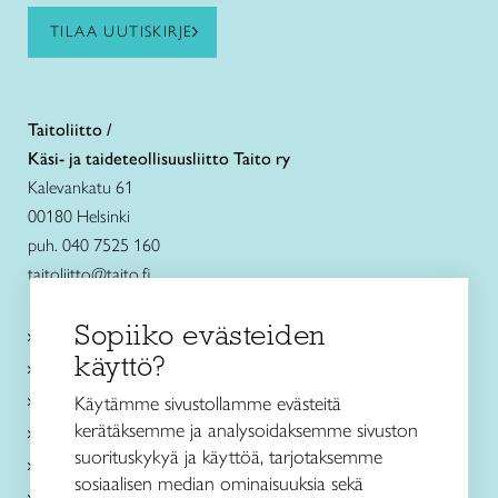
TILAA UUTISKIRJE
Taitoliitto /
Käsi- ja taideteollisuusliitto Taito ry
Kalevankatu 61
00180 Helsinki
puh. 040 7525 160
taitoliitto@taito.fi
Sopiiko evästeiden
Käsityökurssit ja koulutus
käyttö?
Ajankohtaista
Käsityöohjeet
Käytämme sivustollamme evästeitä
kerätäksemme ja analysoidaksemme sivuston
Me olemme Taito
suorituskykyä ja käyttöä, tarjotaksemme
Paikallinen toiminta
sosiaalisen median ominaisuuksia sekä
Verkkokaupat