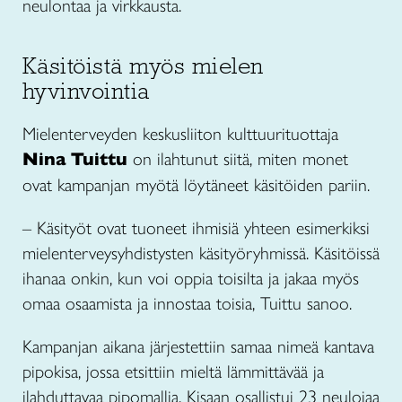
neulontaa ja virkkausta.
Käsitöistä myös mielen
hyvinvointia
Mielenterveyden keskusliiton kulttuurituottaja
Nina Tuittu
on ilahtunut siitä, miten monet
ovat kampanjan myötä löytäneet käsitöiden pariin.
– Käsityöt ovat tuoneet ihmisiä yhteen esimerkiksi
mielenterveysyhdistysten käsityöryhmissä. Käsitöissä
ihanaa onkin, kun voi oppia toisilta ja jakaa myös
omaa osaamista ja innostaa toisia, Tuittu sanoo.
Kampanjan aikana järjestettiin samaa nimeä kantava
pipokisa, jossa etsittiin mieltä lämmittävää ja
ilahduttavaa pipomallia. Kisaan osallistui 23 neulojaa