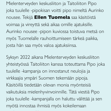
Mielenterveyden keskusliiton ja Taitoliiton Pipo
joka tuulelle -pipokisan voitti pipo nimeltä Aurinko
nousee. Tekijä
Ellen Tuomela
saa käsitöistä
voimaa ja vireyttä sekä aikaa omille ajatuksille.
Aurinko nousee -pipon kuviossa toistuva metsä on
myös Tuomelalle rauhoittumiseen tärkeä paikka,
josta hän saa myös valoa ajatuksiinsa.
Syksyn 2022 aikana Mielenterveyden keskusliiton
yhteistyössä Taitoliiton kanssa toteuttama Pipo joka
tuulelle -kampanja on innostanut neulojia ja
virkkaajia ympäri Suomen tekemään pipoja.
Käsitöillä tiedetään olevan monia myönteisiä
vaikutuksia mielenhyvinvoinnille. Tätä viestiä Pipo
joka tuulelle -kampanjalla on haluttu välittää ja sen
myötä innostaa ihmisiä myös kokeilemaan