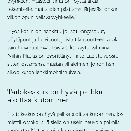
pyyhkeen. Haasteellisinta on löytää aikaa
tekemiselle, mutta olen päättänyt järjestää jonkun
viikonlopun pellavapyyhkeelle.”
Myös kotiin on hankittu jo isot kangaspuut,
pöytäpuut ja huivipuut, joista tilanpuutteen vuoksi
vain huivipuut ovat toistaiseksi käyttövalmiina.
Niihin Matias on pyörittänyt Taito Lapista vuosia
sitten ostamansa mustan villaloimen, johon hän
aikoo kutoa lenkkimohairhuiveja.
Taitokeskus on hyvä paikka
aloittaa kutominen
”Taitokeskus on hyvä paikka aloittaa kutominen, jos
miettii osaako, sillä siellä on usein neuvoja paikalla”,
kannustaa Matias muita kutomisesta haaveilevia.