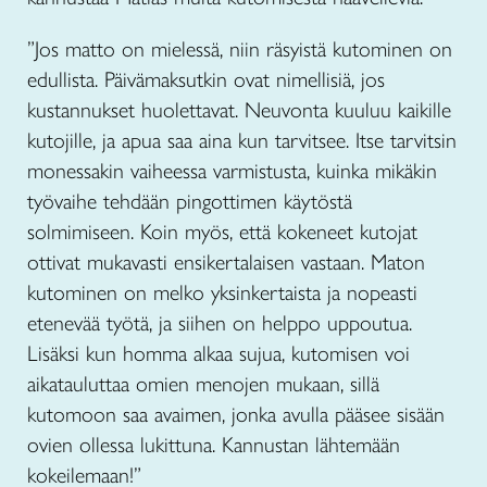
”Jos matto on mielessä, niin räsyistä kutominen on
edullista. Päivämaksutkin ovat nimellisiä, jos
kustannukset huolettavat. Neuvonta kuuluu kaikille
kutojille, ja apua saa aina kun tarvitsee. Itse tarvitsin
monessakin vaiheessa varmistusta, kuinka mikäkin
työvaihe tehdään pingottimen käytöstä
solmimiseen. Koin myös, että kokeneet kutojat
ottivat mukavasti ensikertalaisen vastaan. Maton
kutominen on melko yksinkertaista ja nopeasti
etenevää työtä, ja siihen on helppo uppoutua.
Lisäksi kun homma alkaa sujua, kutomisen voi
aikatauluttaa omien menojen mukaan, sillä
kutomoon saa avaimen, jonka avulla pääsee sisään
ovien ollessa lukittuna. Kannustan lähtemään
kokeilemaan!”