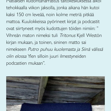
Matiaksen kudontaharrastus taitokeskuksessa alkoi
tehokkaalla viikon jaksolla, jonka aikana hän kutoi
kaksi 150 cm leveää, noin kolme metriä pitkää
mattoa. Kuulokkeissa pyörineet kirjat ja podcastit
ovat siirtyneet myös kudottujen töiden nimiin: ”
Vihreän maton nimeksi tuli
Tritonus
Kjell Westön
kirjan mukaan, ja toinen, sininen matto sai
nimekseen
Putro puhuu kuolemasta ja Siinä välissä
olin elossa
Ylen silloin juuri ilmestyneiden
podcastien mukaan”.