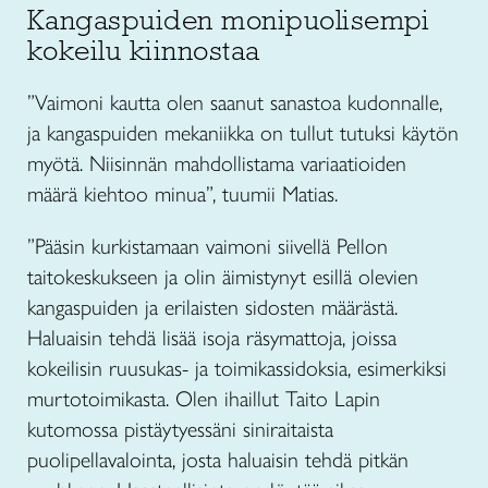
Kangaspuiden monipuolisempi
kokeilu kiinnostaa
”Vaimoni kautta olen saanut sanastoa kudonnalle,
ja kangaspuiden mekaniikka on tullut tutuksi käytön
myötä. Niisinnän mahdollistama variaatioiden
määrä kiehtoo minua”, tuumii Matias.
”Pääsin kurkistamaan vaimoni siivellä Pellon
taitokeskukseen ja olin äimistynyt esillä olevien
kangaspuiden ja erilaisten sidosten määrästä.
Haluaisin tehdä lisää isoja räsymattoja, joissa
kokeilisin ruusukas- ja toimikassidoksia, esimerkiksi
murtotoimikasta. Olen ihaillut Taito Lapin
kutomossa pistäytyessäni siniraitaista
puolipellavalointa, josta haluaisin tehdä pitkän