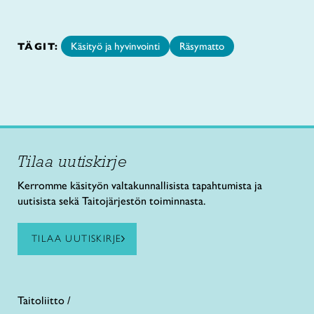
TÄGIT:
Käsityö ja hyvinvointi
Räsymatto
Tilaa uutiskirje
Kerromme käsityön valtakunnallisista tapahtumista ja
uutisista sekä Taitojärjestön toiminnasta.
TILAA UUTISKIRJE
Taitoliitto /