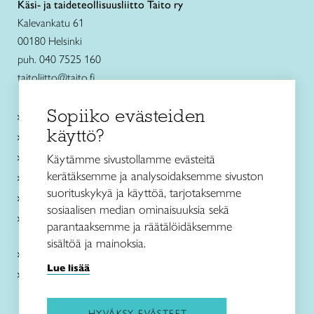
Käsi- ja taideteollisuusliitto Taito ry
Kalevankatu 61
00180 Helsinki
puh. 040 7525 160
taitoliitto@taito.fi
Sopiiko evästeiden
Käsityökurssit ja koulutus
käyttö?
Ajankohtaista
Käsityöohjeet
Käytämme sivustollamme evästeitä
kerätäksemme ja analysoidaksemme sivuston
Me olemme Taito
suorituskykyä ja käyttöä, tarjotaksemme
Paikallinen toiminta
sosiaalisen median ominaisuuksia sekä
Verkkokaupat
parantaaksemme ja räätälöidäksemme
sisältöä ja mainoksia.
Kirjaudu Arviin
Lue lisää
Kirjaudu Taitocampukseen
HYVÄKSY EVÄSTEET