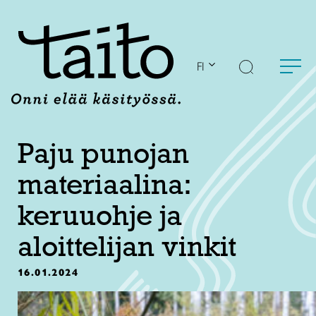
Siirry
sisältöön
FI
Paju punojan
materiaalina:
keruuohje ja
aloittelijan vinkit
16.01.2024