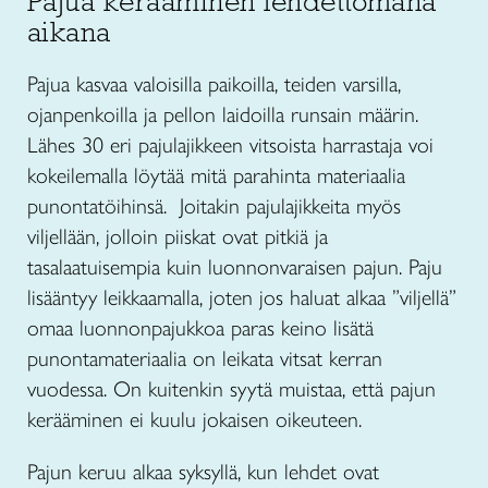
Pajua kerääminen lehdettömänä
aikana
Pajua kasvaa valoisilla paikoilla, teiden varsilla,
ojanpenkoilla ja pellon laidoilla runsain määrin.
Lähes 30 eri pajulajikkeen vitsoista harrastaja voi
kokeilemalla löytää mitä parahinta materiaalia
punontatöihinsä. Joitakin pajulajikkeita myös
viljellään, jolloin piiskat ovat pitkiä ja
tasalaatuisempia kuin luonnonvaraisen pajun. Paju
lisääntyy leikkaamalla, joten jos haluat alkaa ”viljellä”
omaa luonnonpajukkoa paras keino lisätä
punontamateriaalia on leikata vitsat kerran
vuodessa. On kuitenkin syytä muistaa, että pajun
kerääminen ei kuulu jokaisen oikeuteen.
Pajun keruu alkaa syksyllä, kun lehdet ovat