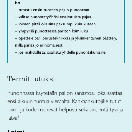
iso
– tutustu ensin tuoreen pajun punontaan
– valitse punontatyöhösi tasalaatuista pajua
– loimen pitää olla aina paksumpi kuin kuteen
– ympyrää punottaessa pariton loimiluku
– opettele pari perustekniikkaa ja yksinkertainen päättely,
niillä pärjää jo erinomaisesti
– jos mahdollista, osallistu yhdelle punontakurssille
Termit tutuksi
Punonnassa käytetään paljon sanastoa, joka saattaa
ensi alkuun tuntua vieraalta. Kankaankutojille tutut
loimi ja kude menevät helposti sekaisin, entä tyvi ja
latva?
Loimi