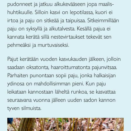
pudonneet ja jatkuu alkukevääseen jopa maalis-
huhtikuulle. Silloin kasvi on lepotilassa, kuori ei
irtoa ja paju on sitkeää ja taipuisaa. Sitkeimmillään
paju on syksyllä ja alkutalvesta. Kesällä pajua ei
kannata kerätä sillä nestevirtaukset tekevät sen
pehmeäksi ja murtuvaiseksi.
Pajut kerätään vuoden kasvukauden jälkeen, jolloin
saadaan oksatonta, haaroittumatonta pajunvitsaa.
Parhaiten punontaan sopii paju, jonka halkaisijan
ydinosa on mahdollisimman pieni. Kun paju
leikataan kannostaan läheltä runkoa, se kasvattaa
seuraavana vuonna jälleen uuden sadon kannon
tyven silmuista.