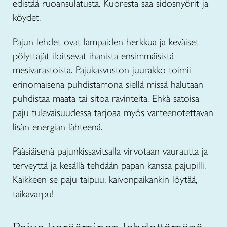
edistää ruoansulatusta. Kuoresta saa sidosnyörit ja
köydet.
Pajun lehdet ovat lampaiden herkkua ja keväiset
pölyttäjät iloitsevat ihanista ensimmäisistä
mesivarastoista. Pajukasvuston juurakko toimii
erinomaisena puhdistamona siellä missä halutaan
puhdistaa maata tai sitoa ravinteita. Ehkä satoisa
paju tulevaisuudessa tarjoaa myös varteenotettavan
lisän energian lähteenä.
Pääsiäisenä pajunkissavitsalla virvotaan vaurautta ja
terveyttä ja kesällä tehdään papan kanssa pajupilli.
Kaikkeen se paju taipuu, kaivonpaikankin löytää,
taikavarpu!