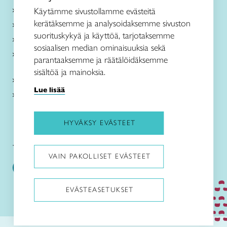
Käsityöohjeet
Käytämme sivustollamme evästeitä
kerätäksemme ja analysoidaksemme sivuston
Me olemme Taito
suorituskykyä ja käyttöä, tarjotaksemme
Paikallinen toiminta
sosiaalisen median ominaisuuksia sekä
Verkkokaupat
parantaaksemme ja räätälöidäksemme
sisältöä ja mainoksia.
Kirjaudu Arviin
Lue lisää
Kirjaudu Taitocampukseen
HYVÄKSY EVÄSTEET
Taitoliitto:
Taito-lehti:
VAIN PAKOLLISET EVÄSTEET
EVÄSTEASETUKSET
Pysäytä animaatiot