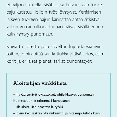
ei paljon liikutella. Sisätiloissa kuivuessaan tuore
paju kutistuu, jolloin työt löystyvät. Keräämisen
jälkeen tuoreen pajun kannattaa antaa sitkistyä
viikon verran ulkona tai pari päivää sisällä ennen
kuin ryhtyy punomaan.
Kuivattu liotettu paju soveltuu lujuutta vaativiin
töihin, joihin pitää saada tiukka pitävä sidos, esim.
korit ja erilaiset pienet, tarkat punontatyöt.
Aloittelijan vinkkilista
– hyvät, terävät oksasakset, ohileikkaavat punonnan
huolitteluun ja talttamalli keruuseen
– älä aloita liian haastavalla työllä
– pieni työ saattaa olla vaikeampi ja hitaampi tehdä kuin