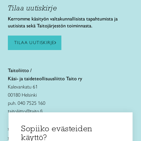
Tilaa uutiskirje
Kerromme käsityön valtakunnallisista tapahtumista ja
uutisista sekä Taitojärjestön toiminnasta.
TILAA UUTISKIRJE
Taitoliitto /
Käsi- ja taideteollisuusliitto Taito ry
Kalevankatu 61
00180 Helsinki
puh. 040 7525 160
taitoliitto@taito.fi
Sopiiko evästeiden
Käsityökurssit ja koulutus
käyttö?
Ajankohtaista