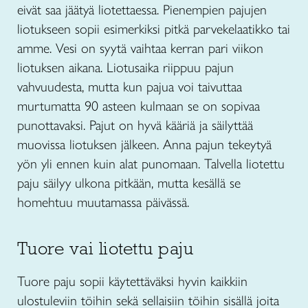
eivät saa jäätyä liotettaessa. Pienempien pajujen
liotukseen sopii esimerkiksi pitkä parvekelaatikko tai
amme. Vesi on syytä vaihtaa kerran pari viikon
liotuksen aikana. Liotusaika riippuu pajun
vahvuudesta, mutta kun pajua voi taivuttaa
murtumatta 90 asteen kulmaan se on sopivaa
punottavaksi. Pajut on hyvä kääriä ja säilyttää
muovissa liotuksen jälkeen. Anna pajun tekeytyä
yön yli ennen kuin alat punomaan. Talvella liotettu
paju säilyy ulkona pitkään, mutta kesällä se
homehtuu muutamassa päivässä.
Tuore vai liotettu paju
Tuore paju sopii käytettäväksi hyvin kaikkiin
ulostuleviin töihin sekä sellaisiin töihin sisällä joita