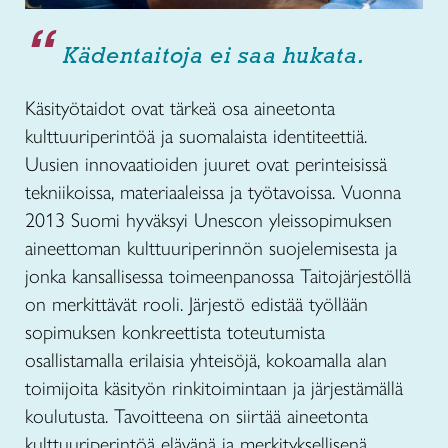
Kädentaitoja ei saa hukata.
Käsityötaidot ovat tärkeä osa aineetonta
kulttuuriperintöä ja suomalaista identiteettiä.
Uusien innovaatioiden juuret ovat perinteisissä
tekniikoissa, materiaaleissa ja työtavoissa. Vuonna
2013 Suomi hyväksyi Unescon yleissopimuksen
aineettoman kulttuuriperinnön suojelemisesta ja
jonka kansallisessa toimeenpanossa Taitojärjestöllä
on merkittävät rooli. Järjestö edistää työllään
sopimuksen konkreettista toteutumista
osallistamalla erilaisia yhteisöjä, kokoamalla alan
toimijoita käsityön rinkitoimintaan ja järjestämällä
koulutusta. Tavoitteena on siirtää aineetonta
kulttuuriperintöä elävänä ja merkityksellisenä