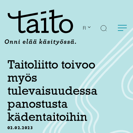
Siirry
sisältöön
FI
Taitoliitto toivoo
myös
tulevaisuudessa
panostusta
kädentaitoihin
02.02.2023