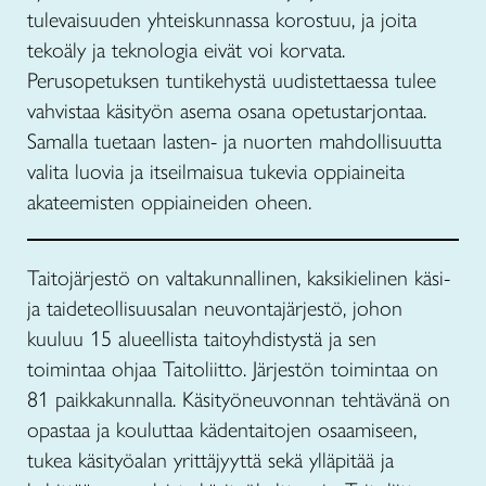
tulevaisuuden yhteiskunnassa korostuu, ja joita
tekoäly ja teknologia eivät voi korvata.
Perusopetuksen tuntikehystä uudistettaessa tulee
vahvistaa käsityön asema osana opetustarjontaa.
Samalla tuetaan lasten- ja nuorten mahdollisuutta
valita luovia ja itseilmaisua tukevia oppiaineita
akateemisten oppiaineiden oheen.
Taitojärjestö on valtakunnallinen, kaksikielinen käsi-
ja taideteollisuusalan neuvontajärjestö, johon
kuuluu 15 alueellista taitoyhdistystä ja sen
toimintaa ohjaa Taitoliitto. Järjestön toimintaa on
81 paikkakunnalla. Käsityöneuvonnan tehtävänä on
opastaa ja kouluttaa kädentaitojen osaamiseen,
tukea käsityöalan yrittäjyyttä sekä ylläpitää ja