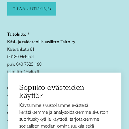
TILAA UUTISKIRJE
Taitoliitto /
Käsi- ja taideteollisuusliitto Taito ry
Kalevankatu 61
00180 Helsinki
puh. 040 7525 160
taitoliitto@taito.fi
Sopiiko evästeiden
Käsityökurssit ja koulutus
käyttö?
Ajankohtaista
Käsityöohjeet
Käytämme sivustollamme evästeitä
kerätäksemme ja analysoidaksemme sivuston
Me olemme Taito
suorituskykyä ja käyttöä, tarjotaksemme
Paikallinen toiminta
sosiaalisen median ominaisuuksia sekä