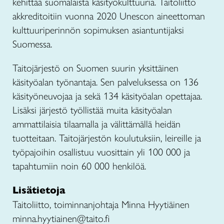
kehittää suomalaista käsityökulttuuria. Taitoliitto
akkreditoitiin vuonna 2020 Unescon aineettoman
kulttuuriperinnön sopimuksen asiantuntijaksi
Suomessa.
Taitojärjestö on Suomen suurin yksittäinen
käsityöalan työnantaja. Sen palveluksessa on 136
käsityöneuvojaa ja sekä 134 käsityöalan opettajaa.
Lisäksi järjestö työllistää muita käsityöalan
ammattilaisia tilaamalla ja välittämällä heidän
tuotteitaan. Taitojärjestön koulutuksiin, leireille ja
työpajoihin osallistuu vuosittain yli 100 000 ja
tapahtumiin noin 60 000 henkilöä.
Lisätietoja
Taitoliitto, toiminnanjohtaja Minna Hyytiäinen
minna.hyytiainen@taito.fi