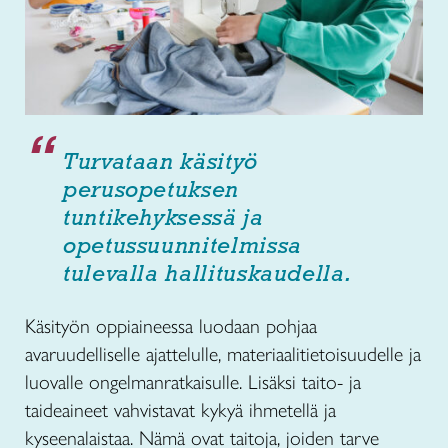
Turvataan käsityö
perusopetuksen
tuntikehyksessä ja
opetussuunnitelmissa
tulevalla hallituskaudella.
Käsityön oppiaineessa luodaan pohjaa
avaruudelliselle ajattelulle, materiaalitietoisuudelle ja
luovalle ongelmanratkaisulle. Lisäksi taito- ja
taideaineet vahvistavat kykyä ihmetellä ja
kyseenalaistaa. Nämä ovat taitoja, joiden tarve