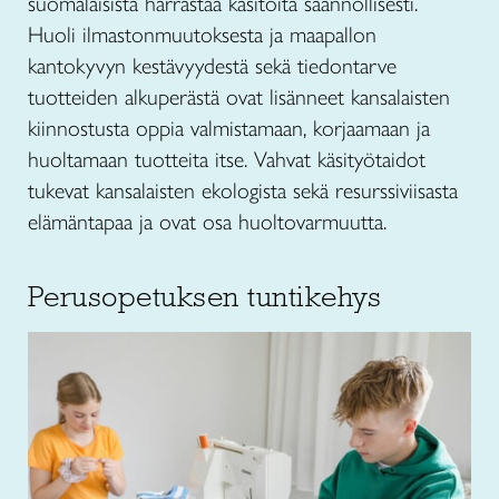
suomalaisista harrastaa käsitöitä säännöllisesti.
Huoli ilmastonmuutoksesta ja maapallon
kantokyvyn kestävyydestä sekä tiedontarve
tuotteiden alkuperästä ovat lisänneet kansalaisten
kiinnostusta oppia valmistamaan, korjaamaan ja
huoltamaan tuotteita itse. Vahvat käsityötaidot
tukevat kansalaisten ekologista sekä resurssiviisasta
elämäntapaa ja ovat osa huoltovarmuutta.
Perusopetuksen tuntikehys