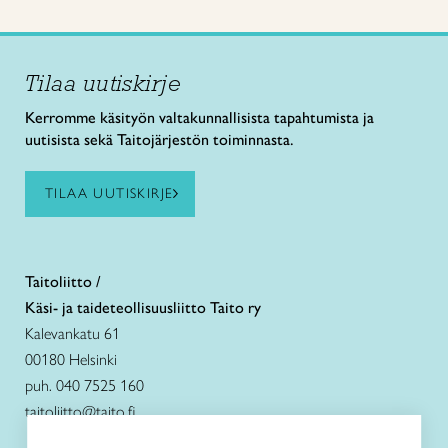
Tilaa uutiskirje
Kerromme käsityön valtakunnallisista tapahtumista ja
uutisista sekä Taitojärjestön toiminnasta.
TILAA UUTISKIRJE
Taitoliitto /
Käsi- ja taideteollisuusliitto Taito ry
Kalevankatu 61
00180 Helsinki
puh. 040 7525 160
taitoliitto@taito.fi