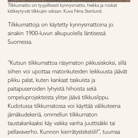
Tilkkumatto on tyypillisesti kynnysmatto, hiekka ja roskat
kätkeytyvät tilkkujen sekaan. Kuva Nina Stenlund.
Tilkkumattoja on käytetty kynnysmattoina jo
ainakin 1900-luvun alkupuolella läntisessä
Suomessa.
”Kutsun tilkkumattoa räsymaton pikkusiskoksi, sillä
siihen voi upottaa matonkuteiden leikkuusta jäävät
pikku palat, kuten kankaat taskuista ja
paitapuseroiden lyhyistä hihoista sekä
ompeluprojekteista ylitse jäävä tilkkusilppu.
Kudotussa tilkkumatossa voi käyttää välikuteena
jämäkudekeriä, ommellun tilkkumaton
taustakankaaksi käy vaikka vanha juuttisäkki tai
pellavaverho. Kunnon kierrätystekstiili!”, tuumaa