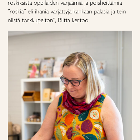
roskiksista oppilaiden värjäämiä ja poisheittämiä
”roskia” eli ihania värjättyjä kankaan palasia ja tein
niistä torkkupeiton”, Riitta kertoo.