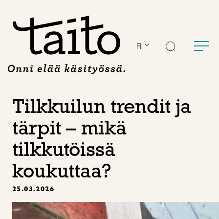
Siirry
sisältöön
FI
Tilkkuilun trendit ja
tärpit – mikä
tilkkutöissä
koukuttaa?
25.03.2026