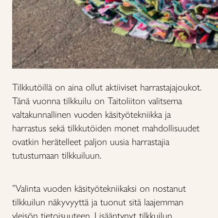
Tilkkutöillä on aina ollut aktiiviset harrastajajoukot.
Tänä vuonna tilkkuilu on Taitoliiton valitsema
valtakunnallinen vuoden käsityötekniikka ja
harrastus sekä tilkkutöiden monet mahdollisuudet
ovatkin herätelleet paljon uusia harrastajia
tutustumaan tilkkuiluun.
”Valinta vuoden käsityötekniikaksi on nostanut
tilkkuilun näkyvyyttä ja tuonut sitä laajemman
yleisön tietoisuuteen. Lisääntynyt tilkkuilun