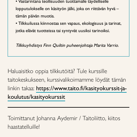
• Vastarintana teollisuuden tuottamalle täydelliselle
lopputulokselle on käsityön jälki, joka on riittävän hyvä –
tämän päivän muotia.
• Tilkkuilussa kiinnostaa sen vapaus, ekologisuus ja tarinat,
jotka elävät tuotteissa tai syntyvät uusiksi tarinoiksi.
Tilkkuyhdistys Finn Quiltin puheenjohtaja Marita Varrio.
Haluaisitko oppia tilkkutöitä? Tule kurssille
taitokeskukseen, kurssivalikoimamme löydät tämän
linkin takaa:
https://www.taito.fi/kasityokurssit-ja-
koulutus/kasityokurssit
Toimittanut Johanna Aydemir / Taitoliitto, kiitos
haastatelluille!