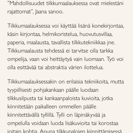
”Mahdollisuudet tilkkumaalauksessa ovat mielestäni
rajattomat”, Jaana sanoo.
Tilkkumaalauksessa voi käyttää lisänä konekirjontaa,
käsin kirjontaa, helmikoristelua, huovutusvillaa,
paperia, maalausta, tavallista tilkkutekniikkaa jne.
Tilkkumaalausta tehdessä ei tarvitse olla tarkka
ompelija, vaan voi heittäytyä vain luomaan. Työ voi
olla esittävää tai abstraktia värien ilottelua.
Tilkkumaalauksessakin on erilaisia tekniikoita, mutta
tyypillisesti pohjakankaan päälle luodaan
tilkkusilpusta tai kankaanpaloista kuvioita, jotka
kiinnitetään paikalleen ommellen päälle
kiinnitettävällä tyllillä. Tylli on läpinäkyvää ja
ompelulla voidaan luoda lisäkuvioita tai korostaa
joitain kohtia. Apuna tilkkupalojen kiinnittämisessä