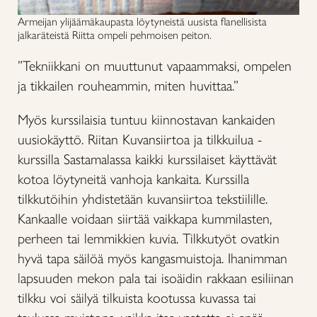
Armeijan ylijäämäkaupasta löytyneistä uusista flanellisista
jalkaräteistä Riitta ompeli pehmoisen peiton.
”Tekniikkani on muuttunut vapaammaksi, ompelen
ja tikkailen rouheammin, miten huvittaa.”
Myös kurssilaisia tuntuu kiinnostavan kankaiden
uusiokäyttö. Riitan Kuvansiirtoa ja tilkkuilua -
kurssilla Sastamalassa kaikki kurssilaiset käyttävät
kotoa löytyneitä vanhoja kankaita. Kurssilla
tilkkutöihin yhdistetään kuvansiirtoa tekstiilille.
Kankaalle voidaan siirtää vaikkapa kummilasten,
perheen tai lemmikkien kuvia. Tilkkutyöt ovatkin
hyvä tapa säilöä myös kangasmuistoja. Ihanimman
lapsuuden mekon pala tai isoäidin rakkaan esiliinan
tilkku voi säilyä tilkuista kootussa kuvassa tai