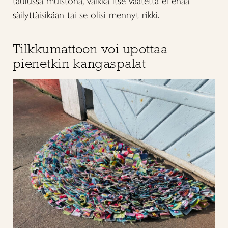
taulussa muistona, vaikka itse vaatetta ei enää
säilyttäisikään tai se olisi mennyt rikki.
Tilkkumattoon voi upottaa
pienetkin kangaspalat