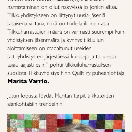
harrastaminen on ollut näkyvissä jo jonkin aikaa.
Tilkkuyhdistykseen on liittynyt uusia jäseniä
tasaisena virtana, mikä on todella iloinen asia.
Tilkkuharrastajien määrä on varmasti suurempi kuin
yhdistyksen jäsenmäärä ja kynnys tilkkuilun
aloittamiseen on madaltunut useiden
taitoyhdistysten järjestäessä kursseja ja tuodessa
asiaa laajasti esiin”, pohtii tilkkuiluharrastuksen
suosiota Tilkkuyhdistys Finn Quilt ry puheenjohtaja
Marita Varrio.
Jutun lopusta löydät Maritan tärpit tilkkutöiden
ajankohtaisiin trendeihin.