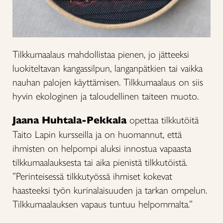
Tilkkumaalaus mahdollistaa pienen, jo jätteeksi
luokiteltavan kangassilpun, langanpätkien tai vaikka
nauhan palojen käyttämisen. Tilkkumaalaus on siis
hyvin ekologinen ja taloudellinen taiteen muoto.
Jaana Huhtala-Pekkala
opettaa tilkkutöitä
Taito Lapin kursseilla ja on huomannut, että
ihmisten on helpompi aluksi innostua vapaasta
tilkkumaalauksesta tai aika pienistä tilkkutöistä.
”Perinteisessä tilkkutyössä ihmiset kokevat
haasteeksi työn kurinalaisuuden ja tarkan ompelun.
Tilkkumaalauksen vapaus tuntuu helpommalta.”