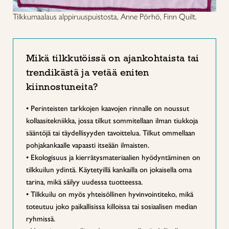
Tilkkumaalaus alppiruuspuistosta, Anne Pörhö, Finn Quilt.
Mikä tilkkutöissä on ajankohtaista tai
trendikästä ja vetää eniten
kiinnostuneita?
• Perinteisten tarkkojen kaavojen rinnalle on noussut
kollaasitekniikka, jossa tilkut sommitellaan ilman tiukkoja
sääntöjä tai täydellisyyden tavoittelua. Tilkut ommellaan
pohjakankaalle vapaasti itseään ilmaisten.
• Ekologisuus ja kierrätysmateriaalien hyödyntäminen on
tilkkuilun ydintä. Käytetyillä kankailla on jokaisella oma
tarina, mikä säilyy uudessa tuotteessa.
• Tilkkuilu on myös yhteisöllinen hyvinvointiteko, mikä
toteutuu joko paikallisissa killoissa tai sosiaalisen median
ryhmissä.