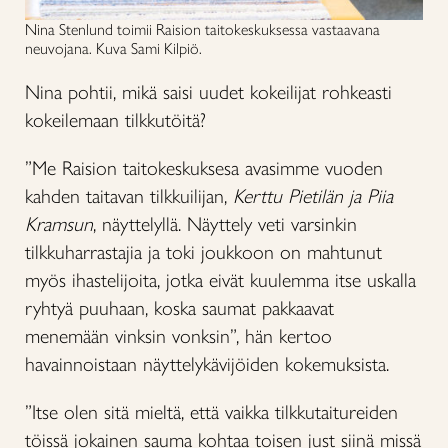
Nina Stenlund toimii Raision taitokeskuksessa vastaavana
neuvojana. Kuva Sami Kilpiö.
Nina pohtii, mikä saisi uudet kokeilijat rohkeasti
kokeilemaan tilkkutöitä?
”Me Raision taitokeskuksesa avasimme vuoden
kahden taitavan tilkkuilijan,
Kerttu Pietilän ja Piia
Kramsun
, näyttelyllä. Näyttely veti varsinkin
tilkkuharrastajia ja toki joukkoon on mahtunut
myös ihastelijoita, jotka eivät kuulemma itse uskalla
ryhtyä puuhaan, koska saumat pakkaavat
menemään vinksin vonksin”, hän kertoo
havainnoistaan näyttelykävijöiden kokemuksista.
”Itse olen sitä mieltä, että vaikka tilkkutaitureiden
töissä jokainen sauma kohtaa toisen just siinä missä