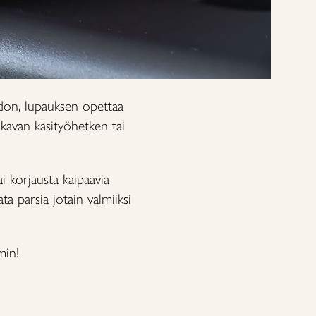
aidon, lupauksen opettaa
ukavan käsityöhetken tai
i korjausta kaipaavia
ata parsia jotain valmiiksi
min!