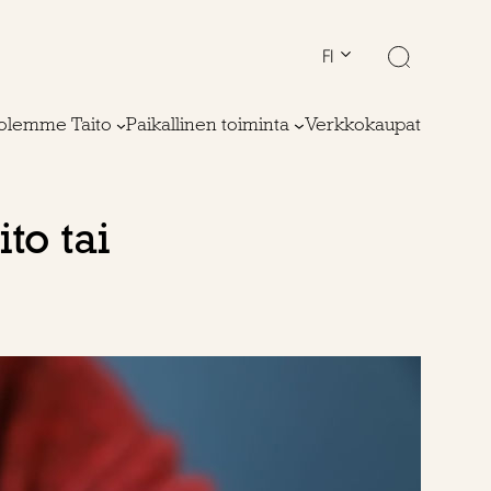
FI
olemme Taito
Paikallinen toiminta
Verkkokaupat
to tai