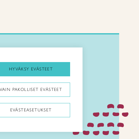
Kirjaudu Arviin
Kirjaudu Taitocampukseen
HYVÄKSY EVÄSTEET
Taitoliitto:
VAIN PAKOLLISET EVÄSTEET
Taito-lehti:
EVÄSTEASETUKSET