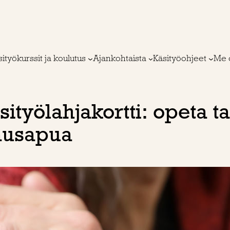
ityökurssit ja koulutus
Ajankohtaista
Käsityöohjeet
Me 
ityölahjakortti: opeta tai
ausapua