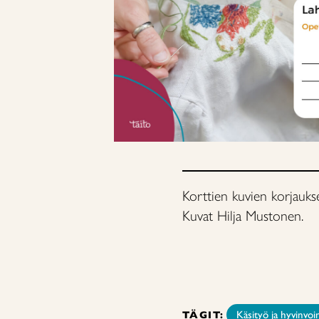
Korttien kuvien korjauks
Kuvat Hilja Mustonen.
TÄGIT:
Käsityö ja hyvinvoin