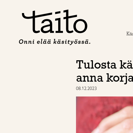
Siirry
sisältöön
Käs
Tulosta käs
anna korj
08.12.2023