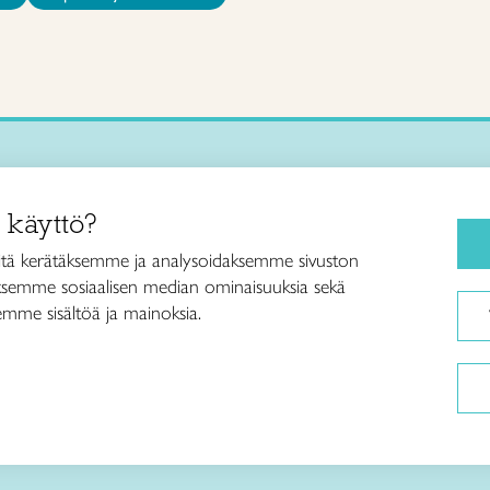
Käsityökurssit ja koulutus
iitto /
 käyttö?
ja taideteollisuusliitto Taito ry
Ajankohtaista
ankatu 61
Käsityöohjeet
tä kerätäksemme ja analysoidaksemme sivuston
Helsinki
aksemme sosiaalisen median ominaisuuksia sekä
Me olemme Taito
040 7525 160
mme sisältöä ja mainoksia.
Paikallinen toiminta
itto@taito.fi
Verkkokaupat