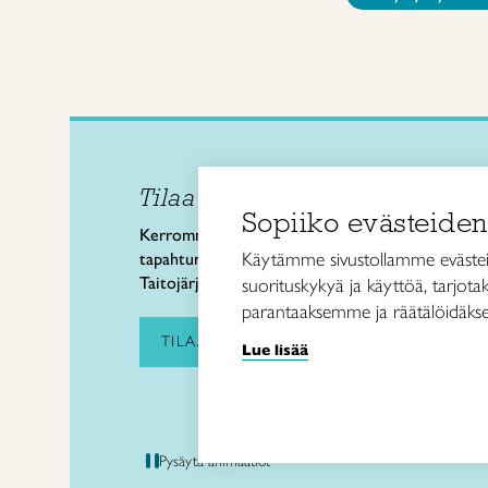
Tilaa uutiskirje
Taitol
Sopiiko evästeiden
Käsi- 
Kerromme käsityön valtakunnallisista
Kalev
Käytämme sivustollamme evästei
tapahtumista ja uutisista sekä
00180 
Taitojärjestön toiminnasta.
suorituskykyä ja käyttöä, tarjot
puh. 
parantaaksemme ja räätälöidäkse
taitoli
TILAA UUTISKIRJE
Lue lisää
Pysäytä animaatiot