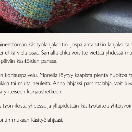
ineettoman käsityölahjakortin. Jospa antaisitkin lahjaksi t
 ei ehkä vielä osaa. Samalla ehkä voisitte viettää yhdessä m
päivän käsitöiden parissa.
n korjauspalvelu. Monella löytyy kaapista pientä huoltoa ta
asukkia tai muita neuleita. Anna lahjaksi parsintalahja, voit luv
si yhteiseen korjaushetkeen.
sityön ilosta yhdessä ja ylläpidetään käsityötaitoa yhteisvoi
ortin mukaan käsityölahjaasi.