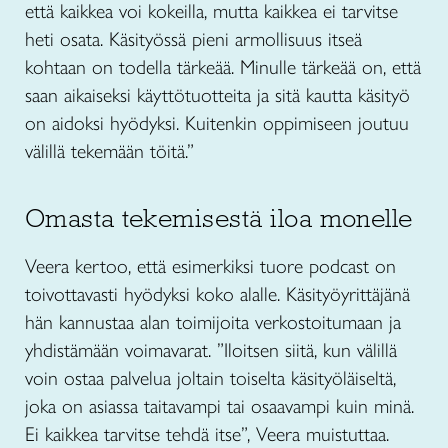
että kaikkea voi kokeilla, mutta kaikkea ei tarvitse
heti osata. Käsityössä pieni armollisuus itseä
kohtaan on todella tärkeää. Minulle tärkeää on, että
saan aikaiseksi käyttötuotteita ja sitä kautta käsityö
on aidoksi hyödyksi. Kuitenkin oppimiseen joutuu
välillä tekemään töitä.”
Omasta tekemisestä iloa monelle
Veera kertoo, että esimerkiksi tuore podcast on
toivottavasti hyödyksi koko alalle. Käsityöyrittäjänä
hän kannustaa alan toimijoita verkostoitumaan ja
yhdistämään voimavarat. ”Iloitsen siitä, kun välillä
voin ostaa palvelua joltain toiselta käsityöläiseltä,
joka on asiassa taitavampi tai osaavampi kuin minä.
Ei kaikkea tarvitse tehdä itse”, Veera muistuttaa.