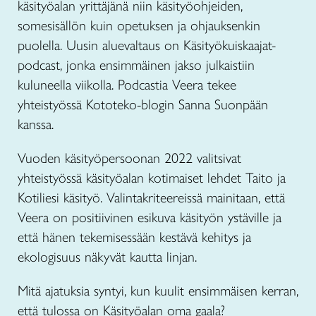
käsityöalan yrittäjänä niin käsityöohjeiden,
somesisällön kuin opetuksen ja ohjauksenkin
puolella. Uusin aluevaltaus on Käsityökuiskaajat-
podcast, jonka ensimmäinen jakso julkaistiin
kuluneella viikolla. Podcastia Veera tekee
yhteistyössä Kototeko-blogin Sanna Suonpään
kanssa.
Vuoden käsityöpersoonan 2022 valitsivat
yhteistyössä käsityöalan kotimaiset lehdet Taito ja
Kotiliesi käsityö. Valintakriteereissä mainitaan, että
Veera on positiivinen esikuva käsityön ystäville ja
että hänen tekemisessään kestävä kehitys ja
ekologisuus näkyvät kautta linjan.
Mitä ajatuksia syntyi, kun kuulit ensimmäisen kerran,
että tulossa on Käsityöalan oma gaala?