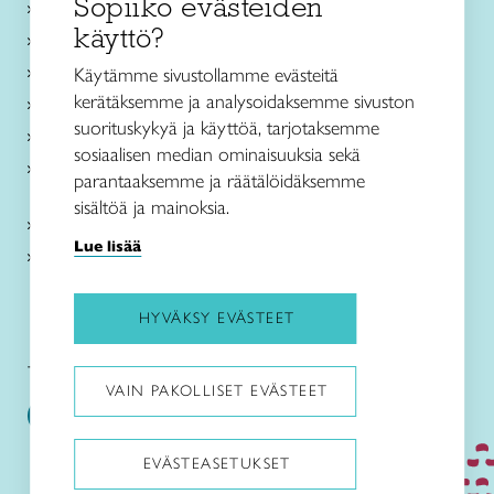
Sopiiko evästeiden
Käsityökurssit ja koulutus
käyttö?
Ajankohtaista
Käsityöohjeet
Käytämme sivustollamme evästeitä
kerätäksemme ja analysoidaksemme sivuston
Me olemme Taito
suorituskykyä ja käyttöä, tarjotaksemme
Paikallinen toiminta
sosiaalisen median ominaisuuksia sekä
Verkkokaupat
parantaaksemme ja räätälöidäksemme
sisältöä ja mainoksia.
Kirjaudu Arviin
Lue lisää
Kirjaudu Taitocampukseen
HYVÄKSY EVÄSTEET
Taitoliitto:
Taito-lehti:
VAIN PAKOLLISET EVÄSTEET
EVÄSTEASETUKSET
Pysäytä animaatiot