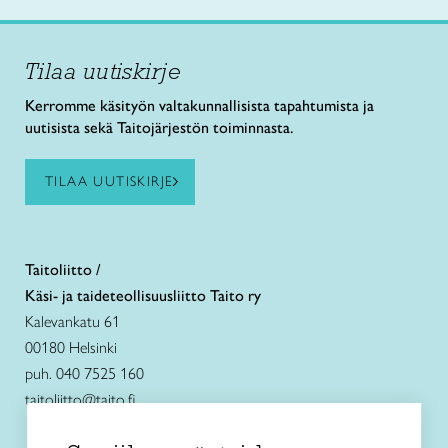
Tilaa uutiskirje
Kerromme käsityön valtakunnallisista tapahtumista ja
uutisista sekä Taitojärjestön toiminnasta.
TILAA UUTISKIRJE
Taitoliitto /
Käsi- ja taideteollisuusliitto Taito ry
Kalevankatu 61
00180 Helsinki
puh. 040 7525 160
taitoliitto@taito.fi