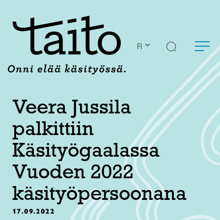
Siirry
sisältöön
FI
Veera Jussila
palkittiin
Käsityögaalassa
Vuoden 2022
käsityöpersoonana
17.09.2022