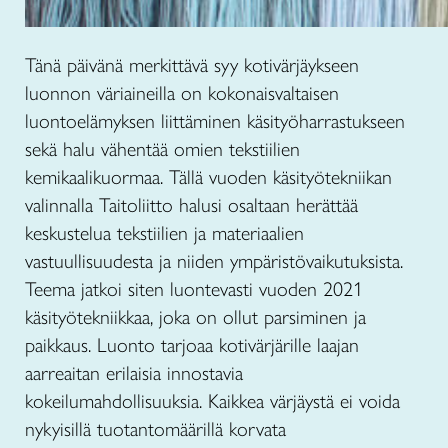
Tänä päivänä merkittävä syy kotivärjäykseen
luonnon väriaineilla on kokonaisvaltaisen
luontoelämyksen liittäminen käsityöharrastukseen
sekä halu vähentää omien tekstiilien
kemikaalikuormaa. Tällä vuoden käsityötekniikan
valinnalla Taitoliitto halusi osaltaan herättää
keskustelua tekstiilien ja materiaalien
vastuullisuudesta ja niiden ympäristövaikutuksista.
Teema jatkoi siten luontevasti vuoden 2021
käsityötekniikkaa, joka on ollut parsiminen ja
paikkaus. Luonto tarjoaa kotivärjärille laajan
aarreaitan erilaisia innostavia
kokeilumahdollisuuksia. Kaikkea värjäystä ei voida
nykyisillä tuotantomäärillä korvata