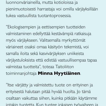
luonnonväriaineilla, mutta kotioloissa ja
pienimuotoisesti harrastaja voi omilla värjäyksillään
tukea vastuullista tuotantoprosessia.
”Ekologisempien ja eettisempien tuotteiden
valmistaminen edellyttää kestävämpiä ratkaisuja
myös värjäykseen. Valitsemalla myrkyttömät
väriaineet osaksi omaa käsityön tekemistä, voi
samalla iloita sekä kasvivärjäyksen uniikeista
värjäystuloksista että edistää vastuullisempaa tapaa
valmistaa tuotteita”, toteaa Taitoliiton
toiminnanjohtaja
Minna Hyytiäinen
.
”Itse värjätty ja valmistettu tuote on erityinen ja
erityisestä halutaan pitää hyvää huolta. Jo tämä
osaltaan vaikuttaa siihen, kuinka pitkään käytämme
jotakin tuotetta. Kun tuntee jokaisen työvaiheen ja