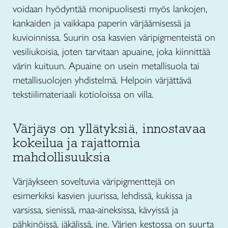
voidaan hyödyntää monipuolisesti myös lankojen,
kankaiden ja vaikkapa paperin värjäämisessä ja
kuvioinnissa. Suurin osa kasvien väripigmenteistä on
vesiliukoisia, joten tarvitaan apuaine, joka kiinnittää
värin kuituun. Apuaine on usein metallisuola tai
metallisuolojen yhdistelmä. Helpoin värjättävä
tekstiilimateriaali kotioloissa on villa.
Värjäys on yllätyksiä, innostavaa
kokeilua ja rajattomia
mahdollisuuksia
Värjäykseen soveltuvia väripigmenttejä on
esimerkiksi kasvien juurissa, lehdissä, kukissa ja
varsissa, sienissä, maa-aineksissa, kävyissä ja
pähkinöissä, jäkälissä, jne. Värien kestossa on suurta