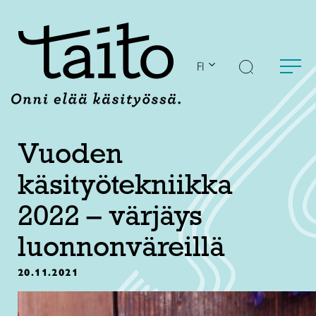
Siirry
sisältöön
FI
Vuoden
käsityötekniikka
2022 – värjäys
luonnonväreillä
20.11.2021