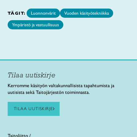
TÄGIT:
Luonnonvärit
Vuoden käsityötekniikka
Ympäristö ja vastuullisuus
Tilaa uutiskirje
Kerromme käsityön valtakunnallisista tapahtumista ja
uutisista sekä Taitojärjestön toiminnasta.
TILAA UUTISKIRJE
Taitoliitto /