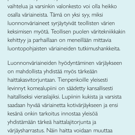
vaihtelua ja varsinkin valonkesto voi olla heikko
osalla väriaineista. Tämä on yksi syy, miksi
luonnonväriaineet syrjäytyivät teollisten värien
keksimisen myötä. Teollisen puolen väritekniikkakin
kehittyy ja parhaillaan on meneillään mittavia
luontopohjaisten väriaineiden tutkimushankkeita.
Luonnonväriaineiden hyödyntäminen värjäykseen
on mahdollista yhdistää myös tärkeään
haittakasvitorjuntaan. Tienpenkoille yleisesti
levinnyt komealupiini on säädetty kansallisesti
haitalliseksi vieraslajiksi. Lupiinin kukista ja varsista
saadaan hyvää väriainetta kotivärjäykseen ja ensi
kesänä onkin tarkoitus innostaa yleisöä
yhdistämään tärkeä haittalajitorjunta ja
värjäysharrastus. Näin haitta voidaan muuttaa