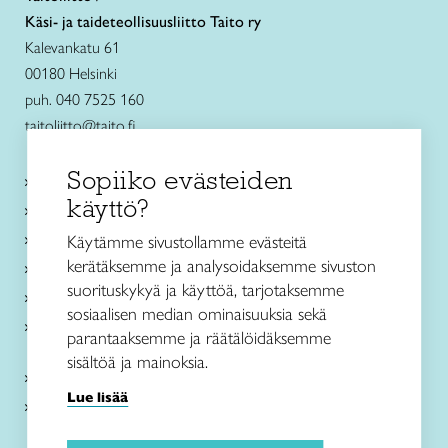
Käsi- ja taideteollisuusliitto Taito ry
Kalevankatu 61
00180 Helsinki
puh. 040 7525 160
taitoliitto@taito.fi
Sopiiko evästeiden
Käsityökurssit ja koulutus
käyttö?
Ajankohtaista
Käsityöohjeet
Käytämme sivustollamme evästeitä
kerätäksemme ja analysoidaksemme sivuston
Me olemme Taito
suorituskykyä ja käyttöä, tarjotaksemme
Paikallinen toiminta
sosiaalisen median ominaisuuksia sekä
Verkkokaupat
parantaaksemme ja räätälöidäksemme
sisältöä ja mainoksia.
Kirjaudu Arviin
Lue lisää
Kirjaudu Taitocampukseen