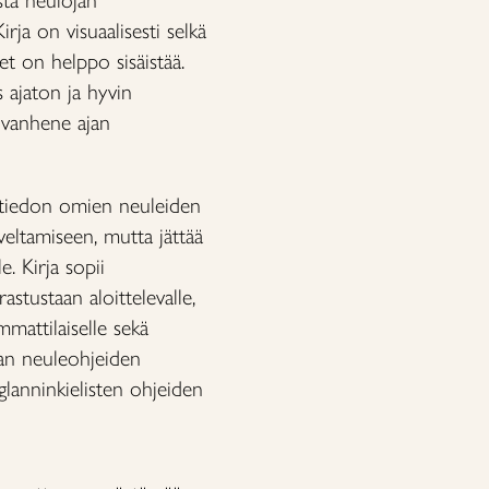
ista neulojan
irja on visuaalisesti selkä
et on helppo sisäistää.
 ajaton ja hyvin
i vanhene ajan
atiedon omien neuleiden
veltamiseen, mutta jättää
e. Kirja sopii
stustaan aloittelevalle,
mmattilaiselle sekä
jan neuleohjeiden
lanninkielisten ohjeiden