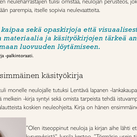
kien neuleharrastajien tulisi omistaa, neulojan perusteos, 
ään parempia, itselle sopivia neulevaatteita.
 kaipaa sekä opaskirjoja että visuaalisest
a materiaalia ja käsityökirjojen tärkeä an
omaan luovuuden löytämiseen.
a -palkintoraati.
nsimmäinen käsityökirja
la tuli monelle neulojalle tutuksi Lentävä lapanen -lankakaup
ä melkein -kirja syntyi sekä omista tarpeista tehdä istuvamp
alautteista koskien neuleohjeita. Kirja on hänen ensimmäine
”Olen itseoppinut neuloja ja kirjan aihe lähti et
kysymyksistä”, Jussila kertoo. ”Törmäsin usein ti