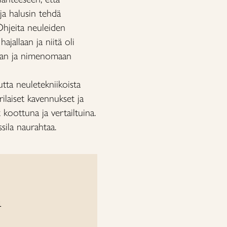
ja halusin tehdä
Ohjeita neuleiden
jallaan ja niitä oli
irjan ja nimenomaan
mutta neuletekniikoista
erilaiset kavennukset ja
t koottuna ja vertailtuina.
ssila naurahtaa.
i