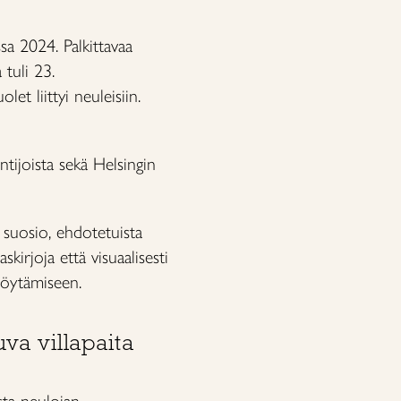
sa 2024. Palkittavaa
 tuli 23.
et liittyi neuleisiin.
ntijoista sekä Helsingin
i suosio, ehdotetuista
askirjoja että visuaalisesti
löytämiseen.
uva villapaita