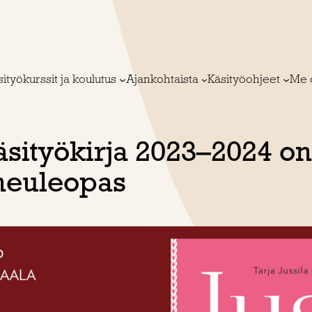
ityökurssit ja koulutus
Ajankohtaista
Käsityöohjeet
Me 
sityökirja 2023–2024 on 
neuleopas