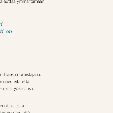
joka auttaa ymmärtämään
i
ti on
an toisena omistajana.
ia neuleita että
n käsityökirjansa.
eeni tulleista
lanteeseen, että