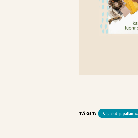
TÄGIT:
Kilpailut ja palkinn