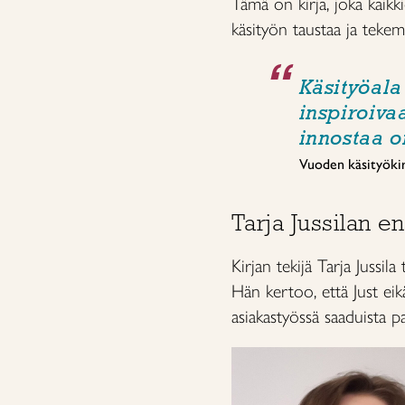
Tämä on kirja, joka kaik
käsityön taustaa ja tekem
Käsityöala
inspiroiva
innostaa 
Vuoden käsityökirj
Tarja Jussilan e
Kirjan tekijä Tarja Jussi
Hän kertoo, että Just eik
asiakastyössä saaduista p