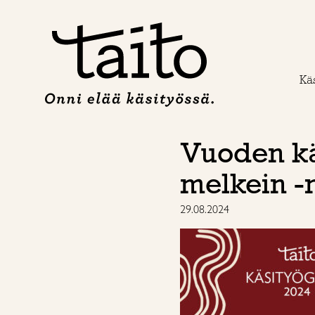
Siirry
sisältöön
Käs
Vuoden kä
melkein -
29.08.2024