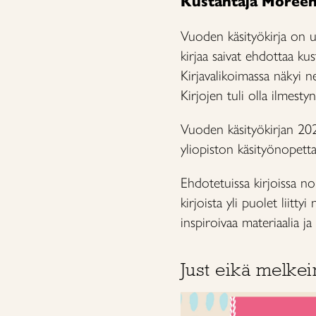
Kustantaja Moreen
Vuoden käsityökirja on uu
kirjaa saivat ehdottaa kus
Kirjavalikoimassa näkyi ne
Kirjojen tuli olla ilmest
Vuoden käsityökirjan 2023
yliopiston käsityönopettaj
Ehdotetuissa kirjoissa no
kirjoista yli puolet liittyi
inspiroivaa materiaalia 
Just eikä melkein