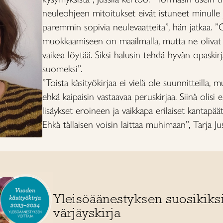
neuleohjeen mitoitukset eivät istuneet minulle 
paremmin sopivia neulevaatteita”, hän jatkaa. ”
muokkaamiseen on maailmalla, mutta ne olivat ha
vaikea löytää. Siksi halusin tehdä hyvän opask
suomeksi”.
”Toista käsityökirjaa ei vielä ole suunnitteilla, 
ehkä kaipaisin vastaavaa peruskirjaa. Siinä olisi 
lisäykset eroineen ja vaikkapa erilaiset kantapää
Ehkä tällaisen voisin laittaa muhimaan”, Tarja Ju
Yleisöäänestyksen suosikiks
värjäyskirja