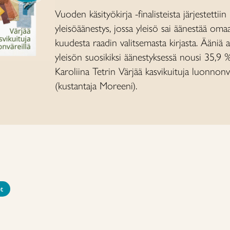
Vuoden käsityökirja -finalisteista järjestettii
yleisöäänestys, jossa yleisö sai äänestää oma
kuudesta raadin valitsemasta kirjasta. Ääniä 
yleisön suosikiksi äänestyksessä nousi 35,9 
Karoliina Tetrin Värjää kasvikuituja luonnonvä
(kustantaja Moreeni).
ot