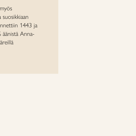
n myös
a suosikkiaan
annettiin 1443 ja
% äänistä Anna-
reillä