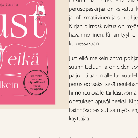
Palkintoraati totesi, että tälla
perusopaskirjaa on kaivattu. K
ja informatiivinen ja sen ohje
Kirjan piirroskuvitus on myös
havainnollinen. Kirjan tyyli e
kuluessakaan.
Just eikä melkein antaa pohj
suunnitteluun ja ohjeiden so
paljon tilaa omalle luovuudell
perusteokseksi sekä neuleharra
himoneulojalle tai käsityön a
opetuksen apuvälineeksi. Kir
käännösopas auttaa myös eng
käyttäjää.