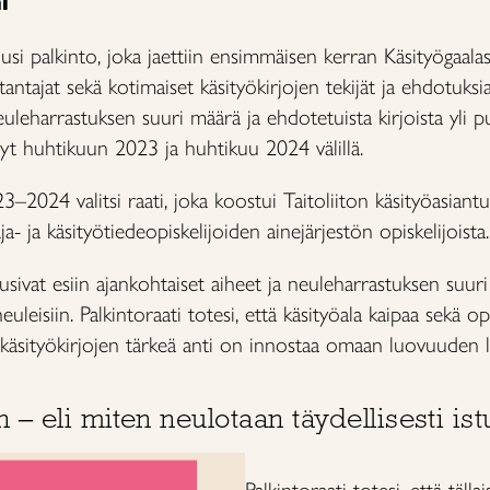
i
si palkinto, joka jaettiin ensimmäisen kerran Käsityögaalas
tantajat sekä kotimaiset käsityökirjojen tekijät ja ehdotuksia
uleharrastuksen suuri määrä ja ehdotetuista kirjoista yli puol
ynyt huhtikuun 2023 ja huhtikuu 2024 välillä.
–2024 valitsi raati, joka koostui Taitoliiton käsityöasiantu
a- ja käsityötiedeopiskelijoiden ainejärjestön opiskelijoista.
usivat esiin ajankohtaiset aiheet ja neuleharrastuksen suur
 neuleisiin. Palkintoraati totesi, että käsityöala kaipaa sekä op
ja käsityökirjojen tärkeä anti on innostaa omaan luovuuden 
 – eli miten neulotaan täydellisesti ist