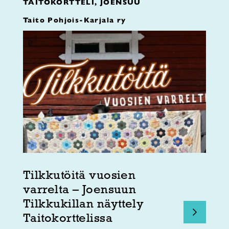
TAITOKORTTELI, JOENSUU
Taito Pohjois-Karjala ry
Tilkkutöitä vuosien
varrelta – Joensuun
Tilkkukillan näyttely
Taitokorttelissa