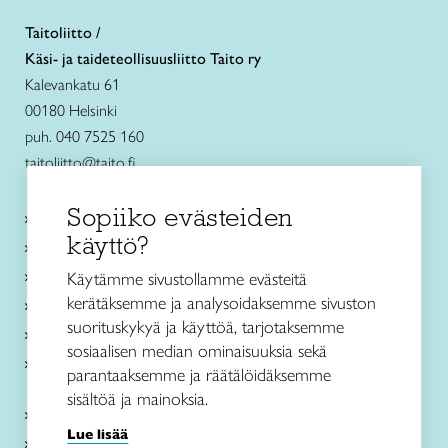
Taitoliitto /
Käsi- ja taideteollisuusliitto Taito ry
Kalevankatu 61
00180 Helsinki
puh. 040 7525 160
taitoliitto@taito.fi
Sopiiko evästeiden
Käsityökurssit ja koulutus
käyttö?
Ajankohtaista
Käsityöohjeet
Käytämme sivustollamme evästeitä
kerätäksemme ja analysoidaksemme sivuston
Me olemme Taito
suorituskykyä ja käyttöä, tarjotaksemme
Paikallinen toiminta
sosiaalisen median ominaisuuksia sekä
Verkkokaupat
parantaaksemme ja räätälöidäksemme
sisältöä ja mainoksia.
Kirjaudu Arviin
Lue lisää
Kirjaudu Taitocampukseen