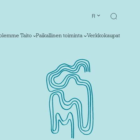
FI
olemme Taito
Paikallinen toiminta
Verkkokaupat