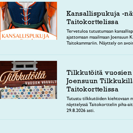
Kansallispukuja -nä
Taitokorttelissa
Tervetuloa tutustumaan kansallisp
ajattomaan maailmaan Joensuun Ka
Taitokammariin. Näyttely on avoi
Tilkkutöitä vuosien
Joensuun Tilkkukill
Taitokorttelissa
Tutustu tilkkutöiden kiehtovaan m
näyttelyssä Taitokorttelin piha-ai
29.8.2026 asti.