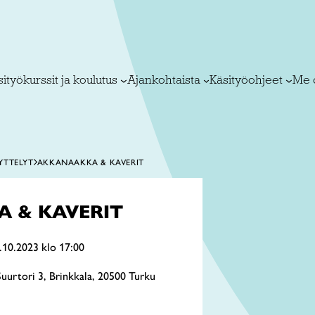
ityökurssit ja koulutus
Ajankohtaista
Käsityöohjeet
Me 
YTTELYT
AKKANAAKKA & KAVERIT
 & KAVERIT
.10.2023 klo 17:00
uurtori 3, Brinkkala, 20500 Turku