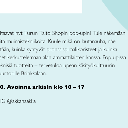
ltaavat nyt Turun Taito Shopin pop-upin! Tule näkemään
ita muinaistekniikoita. Kuule mikä on lautanauha, näe
ään, kuinka syntyvät pronssispiraalikoristeet ja kuinka
äset keskustelemaan alan ammattilaisten kanssa. Pop-upissa
isiä tuotteita – tervetuloa upean käsityökulttuurin
urtorille Brinkkalaan.
0. Avoinna arkisin klo 10 – 17
: IG @akkanaakka