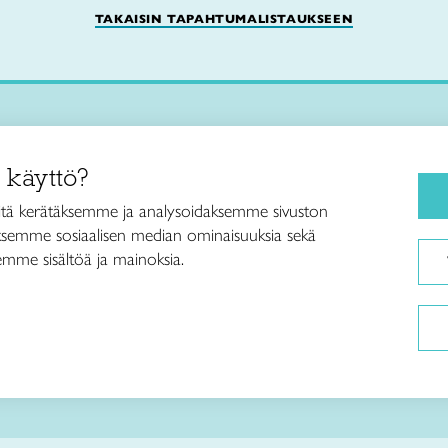
TAKAISIN TAPAHTUMALISTAUKSEEN
Käsityökurssit ja koulutus
iitto /
 käyttö?
ja taideteollisuusliitto Taito ry
Ajankohtaista
ankatu 61
Käsityöohjeet
tä kerätäksemme ja analysoidaksemme sivuston
Helsinki
aksemme sosiaalisen median ominaisuuksia sekä
Me olemme Taito
040 7525 160
mme sisältöä ja mainoksia.
Paikallinen toiminta
itto@taito.fi
Verkkokaupat