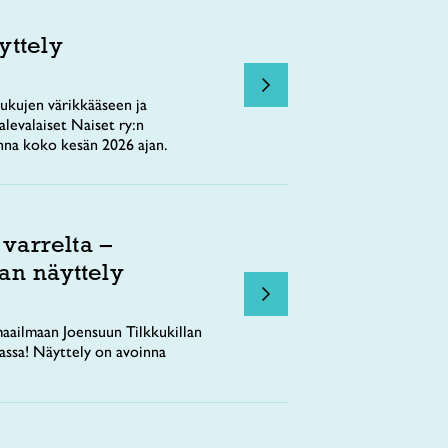
yttely
ukujen värikkääseen ja
levalaiset Naiset ry:n
nna koko kesän 2026 ajan.
 varrelta –
an näyttely
aailmaan Joensuun Tilkkukillan
tassa! Näyttely on avoinna