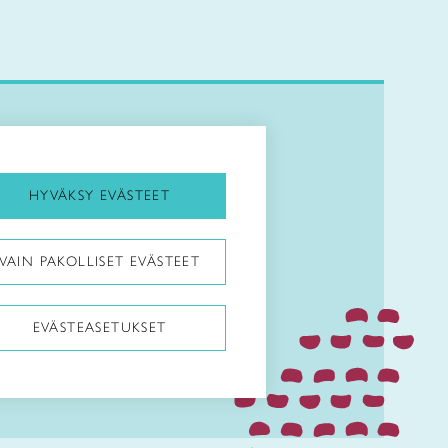
Kirjaudu Arviin
Kirjaudu Taitocampukseen
HYVÄKSY EVÄSTEET
Taitoliitto:
VAIN PAKOLLISET EVÄSTEET
Taito-lehti:
EVÄSTEASETUKSET