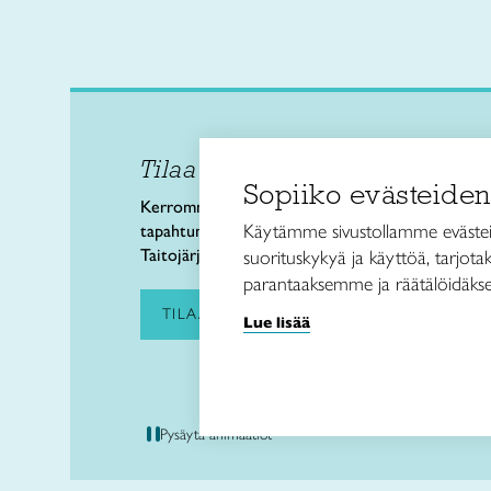
Tilaa uutiskirje
Taitol
Sopiiko evästeiden
Käsi- 
Kerromme käsityön valtakunnallisista
Kalev
Käytämme sivustollamme evästei
tapahtumista ja uutisista sekä
00180 
Taitojärjestön toiminnasta.
suorituskykyä ja käyttöä, tarjot
puh. 
parantaaksemme ja räätälöidäkse
taitoli
TILAA UUTISKIRJE
Lue lisää
Pysäytä animaatiot