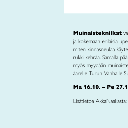
Muinaistekniikat
va
ja kokemaan erilaisia upe
miten kinnasneulaa käytet
rukki kehrää. Samalla pä
myös myydään muinaistekn
äärelle Turun Vanhalle Su
Ma 16.10. – Pe 27.1
Lisätietoa AkkaNaakasta