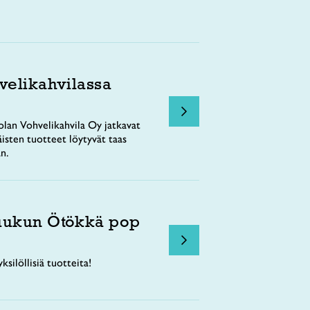
velikahvilassa
lan Vohvelikahvila Oy jatkavat
äisten tuotteet löytyvät taas
n.
uukun Ötökkä pop
ksilöllisiä tuotteita!