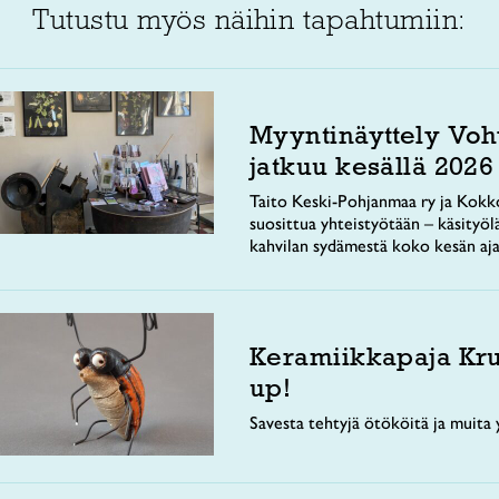
Tutustu myös näihin tapahtumiin:
Myyntinäyttely Voh
jatkuu kesällä 2026
Taito Keski-Pohjanmaa ry ja Kokko
suosittua yhteistyötään – käsityöl
kahvilan sydämestä koko kesän aja
Keramiikkapaja Kr
up!
Savesta tehtyjä ötököitä ja muita y