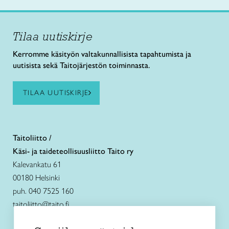
Tilaa uutiskirje
Kerromme käsityön valtakunnallisista tapahtumista ja
uutisista sekä Taitojärjestön toiminnasta.
TILAA UUTISKIRJE
Taitoliitto /
Käsi- ja taideteollisuusliitto Taito ry
Kalevankatu 61
00180 Helsinki
puh. 040 7525 160
taitoliitto@taito.fi