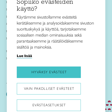
Sopiiko evästeiden
Käsityökurssit ja koulutus
käyttö?
Ajankohtaista
Käsityöohjeet
Käytämme sivustollamme evästeitä
kerätäksemme ja analysoidaksemme sivuston
Me olemme Taito
suorituskykyä ja käyttöä, tarjotaksemme
Paikallinen toiminta
sosiaalisen median ominaisuuksia sekä
Verkkokaupat
parantaaksemme ja räätälöidäksemme
sisältöä ja mainoksia.
Kirjaudu Arviin
Lue lisää
Kirjaudu Taitocampukseen
HYVÄKSY EVÄSTEET
Taitoliitto:
Taito-lehti:
VAIN PAKOLLISET EVÄSTEET
EVÄSTEASETUKSET
Pysäytä animaatiot