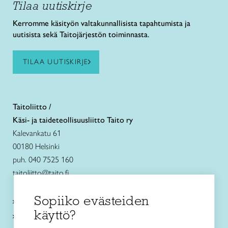
Tilaa uutiskirje
Kerromme käsityön valtakunnallisista tapahtumista ja
uutisista sekä Taitojärjestön toiminnasta.
TILAA UUTISKIRJE
Taitoliitto /
Käsi- ja taideteollisuusliitto Taito ry
Kalevankatu 61
00180 Helsinki
puh. 040 7525 160
taitoliitto@taito.fi
Sopiiko evästeiden
Käsityökurssit ja koulutus
käyttö?
Ajankohtaista