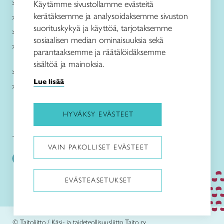
Käsityöohjeet
Käytämme sivustollamme evästeitä
kerätäksemme ja analysoidaksemme sivuston
Me olemme Taito
suorituskykyä ja käyttöä, tarjotaksemme
Paikallinen toiminta
sosiaalisen median ominaisuuksia sekä
Verkkokaupat
parantaaksemme ja räätälöidäksemme
sisältöä ja mainoksia.
Kirjaudu Arviin
Lue lisää
Kirjaudu Taitocampukseen
HYVÄKSY EVÄSTEET
Taitoliitto:
Taito-lehti:
VAIN PAKOLLISET EVÄSTEET
EVÄSTEASETUKSET
Pysäytä animaatiot
© Taitoliitto / Käsi- ja taideteollisuusliitto Taito ry