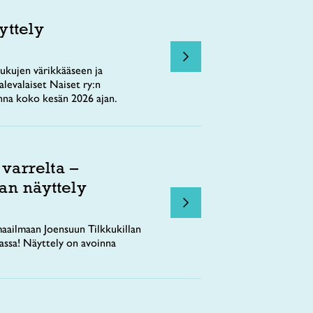
yttely
ukujen värikkääseen ja
levalaiset Naiset ry:n
nna koko kesän 2026 ajan.
 varrelta –
an näyttely
aailmaan Joensuun Tilkkukillan
tassa! Näyttely on avoinna