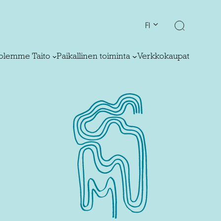
FI
olemme Taito
Paikallinen toiminta
Verkkokaupat