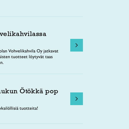
velikahvilassa
lan Vohvelikahvila Oy jatkavat
äisten tuotteet löytyvät taas
n.
uukun Ötökkä pop
ksilöllisiä tuotteita!