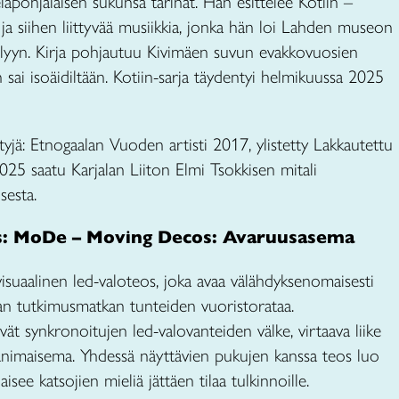
eläpohjalaisen sukunsa tarinat. Hän esittelee Kotiin –
a ja siihen liittyvää musiikkia, jonka hän loi Lahden museon
lyyn. Kirja pohjautuu Kivimäen suvun evakkovuosien
n sai isoäidiltään. Kotiin-sarja täydentyi helmikuussa 2025
ntyjä: Etnogaalan Vuoden artisti 2017, ylistetty Lakkautettu
025 saatu Karjalan Liiton Elmi Tsokkisen mitali
sesta.
ys: MoDe – Moving Decos: Avaruusasema
uaalinen led-valoteos, joka avaa välähdyksenomaisesti
an tutkimusmatkan tunteiden vuoristorataa.
t synkronoitujen led-valovanteiden välke, virtaava liike
änimaisema. Yhdessä näyttävien pukujen kanssa teos luo
isee katsojien mieliä jättäen tilaa tulkinnoille.