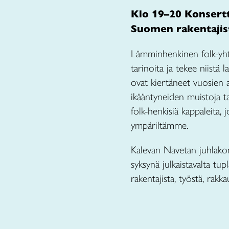
Klo 19–20 Konsertt
Suomen rakentajis
Lämminhenkinen folk-yht
tarinoita ja tekee niistä
ovat kiertäneet vuosien 
ikääntyneiden muistoja t
folk-henkisiä kappaleita,
ympäriltämme.
Kalevan Navetan juhlakons
syksynä julkaistavalta tu
rakentajista, työstä, rakk