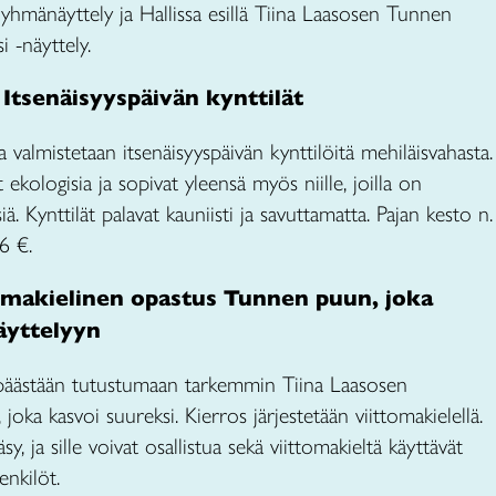
se -ryhmänäyttely ja Hallissa esillä Tiina Laasosen Tunnen
i -näyttely.
 Itsenäisyyspäivän kynttilät
 valmistetaan itsenäisyyspäivän kynttilöitä mehiläisvahasta.
 ekologisia ja sopivat yleensä myös niille, joilla on
siä. Kynttilät palavat kauniisti ja savuttamatta. Pajan kesto n.
6 €.
omakielinen opastus Tunnen puun, joka
äyttelyyn
 päästään tutustumaan tarkemmin Tiina Laasosen
oka kasvoi suureksi. Kierros järjestetään viittomakielellä.
y, ja sille voivat osallistua sekä viittomakieltä käyttävät
enkilöt.