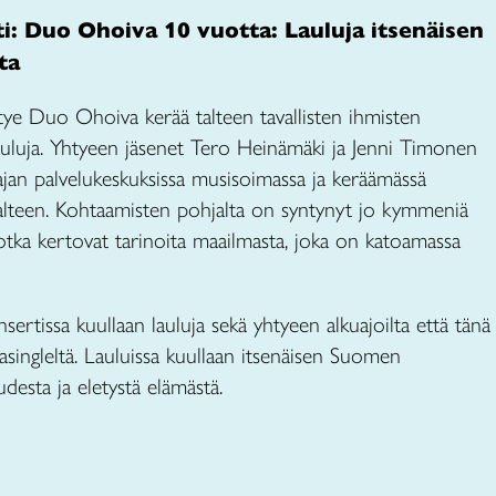
i: Duo Ohoiva 10 vuotta: Lauluja itsenäisen
ta
ye Duo Ohoiva kerää talteen tavallisten ihmisten
 lauluja. Yhtyeen jäsenet Tero Heinämäki ja Jenni Timonen
ajan palvelukeskuksissa musisoimassa ja keräämässä
alteen. Kohtaamisten pohjalta on syntynyt jo kymmeniä
 jotka kertovat tarinoita maailmasta, joka on katoamassa
ertissa kuullaan lauluja sekä yhtyeen alkuajoilta että tänä
plasingleltä. Lauluissa kuullaan itsenäisen Suomen
audesta ja eletystä elämästä.