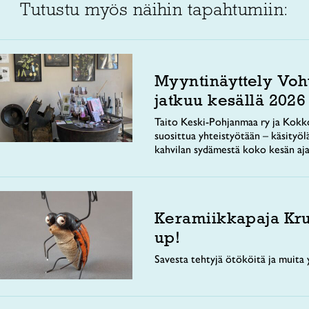
Tutustu myös näihin tapahtumiin:
Myyntinäyttely Voh
jatkuu kesällä 2026
Taito Keski-Pohjanmaa ry ja Kokko
suosittua yhteistyötään – käsityöl
kahvilan sydämestä koko kesän aja
Keramiikkapaja Kr
up!
Savesta tehtyjä ötököitä ja muita y