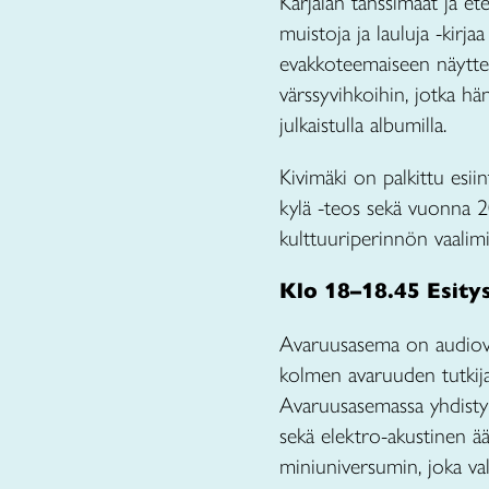
Karjalan tanssimaat ja et
muistoja ja lauluja -kirja
evakkoteemaiseen näytte
värssyvihkoihin, jotka hä
julkaistulla albumilla.
Kivimäki on palkittu esii
kylä -teos sekä vuonna 2
kulttuuriperinnön vaalimi
Klo 18–18.45 Esit
Avaruusasema on audiovis
kolmen avaruuden tutkij
Avaruusasemassa yhdistyvä
sekä elektro-akustinen ä
miniuniversumin, joka vala