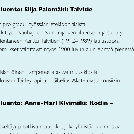
luento: Silja Palomäki: Talvitie
t pro gradu -työssään eteläpohjalaista
skittyen Kauhajoen Nummijärven alueeseen ja siellä yli
allentaneen Kerttu Talvitien (1912–1989) laulustoon.
ertomukset valottavat myös 1900-luvun alun elämää pienessä
.
islähtöinen Tampereella asuva muusikko ja
lmistui Taideyliopiston Sibelius-Akatemiasta musiikin
 luento: Anne-Mari Kivimäki: Kotiin –
veltäjä ja tutkiva muusikko, joka yhdistää luennossaan