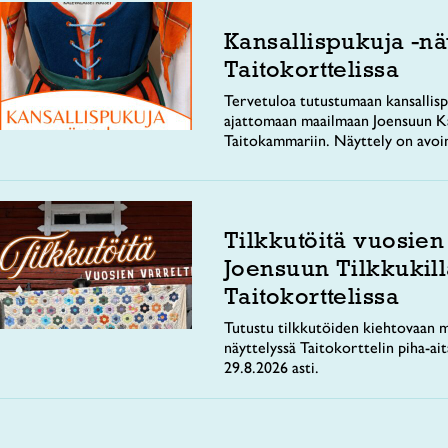
Kansallispukuja -nä
Taitokorttelissa
Tervetuloa tutustumaan kansallisp
ajattomaan maailmaan Joensuun Ka
Taitokammariin. Näyttely on avoi
Tilkkutöitä vuosien
Joensuun Tilkkukill
Taitokorttelissa
Tutustu tilkkutöiden kiehtovaan m
näyttelyssä Taitokorttelin piha-ai
29.8.2026 asti.