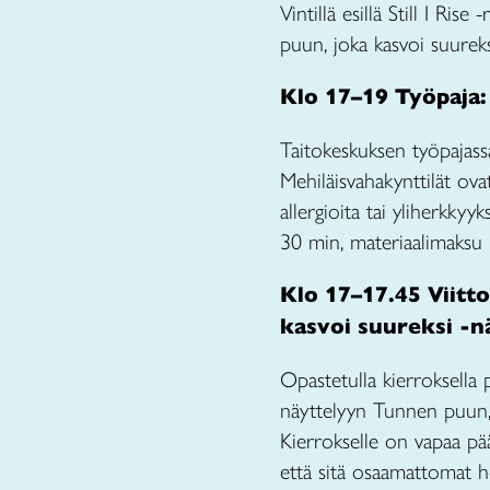
Vintillä esillä Still I Ri
puun, joka kasvoi suureks
Klo 17–19 Työpaja:
Taitokeskuksen työpajassa
Mehiläisvahakynttilät ovat
allergioita tai yliherkkyyk
30 min, materiaalimaksu 
Klo 17–17.45 Viitt
kasvoi suureksi -n
Opastetulla kierroksella
näyttelyyn Tunnen puun, j
Kierrokselle on vapaa pääs
että sitä osaamattomat h