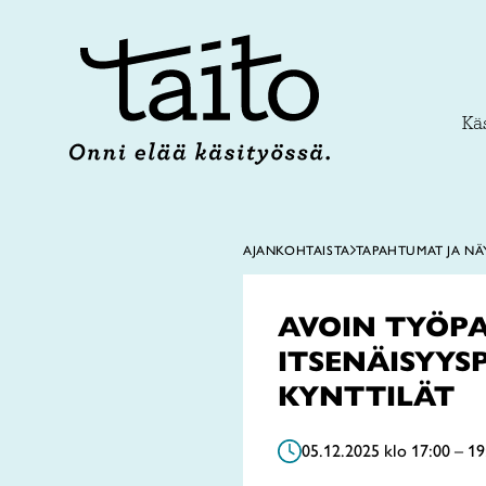
Siirry
sisältöön
Käs
AJANKOHTAISTA
TAPAHTUMAT JA NÄ
AVOIN TYÖPA
ITSENÄISYYS
KYNTTILÄT
05.12.2025 klo 17:00 – 19