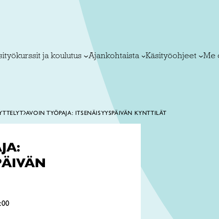
ityökurssit ja koulutus
Ajankohtaista
Käsityöohjeet
Me 
YTTELYT
AVOIN TYÖPAJA: ITSENÄISYYSPÄIVÄN KYNTTILÄT
JA:
PÄIVÄN
:00