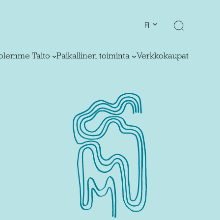
FI
olemme Taito
Paikallinen toiminta
Verkkokaupat