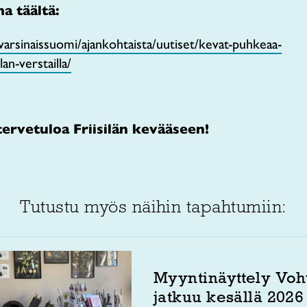
a täältä:
/varsinaissuomi/ajankohtaista/uutiset/kevat-puhkeaa-
lan-verstailla/
tervetuloa Friisilän kevääseen!
Tutustu myös näihin tapahtumiin:
Myyntinäyttely Voh
jatkuu kesällä 2026