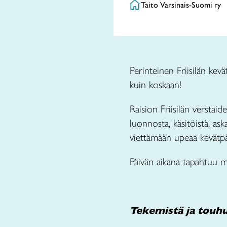
Taito Varsinais-Suomi ry
Perinteinen Friisilän ke
kuin koskaan!
Raision Friisilän verstaid
luonnosta, käsitöistä, ask
viettämään upeaa kevätp
Päivän aikana tapahtuu 
Tekemistä ja touh