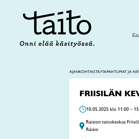
Siirry
sisältöön
Käs
AJANKOHTAISTA
TAPAHTUMAT JA NÄ
FRIISILÄN KE
10.05.2025 klo 11:00 – 15
Raision taitokeskus Friisi
Raisio