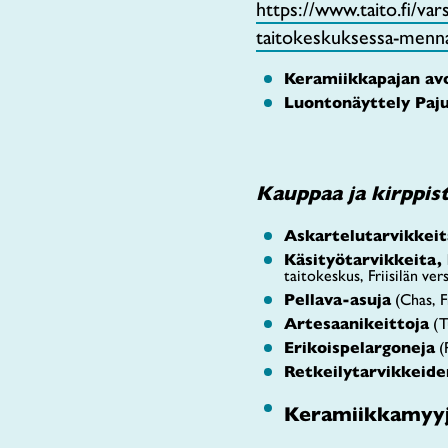
https://www.taito.fi/var
taitokeskuksessa-menn
Keramiikkapajan av
Luontonäyttely Pajup
Kauppaa ja kirppis
Askartelutarvikkeit
Käsityötarvikkeita,
taitokeskus, Friisilän ver
Pellava-asuja
(Chas, Fr
Artesaanikeittoja
(T
Erikoispelargoneja
(P
Retkeilytarvikkeide
Keramiikkamyyj