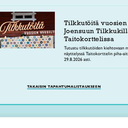
Tilkkutöitä vuosien
Joensuun Tilkkukill
Taitokorttelissa
Tutustu tilkkutöiden kiehtovaan m
näyttelyssä Taitokorttelin piha-ai
29.8.2026 asti.
TAKAISIN TAPAHTUMALISTAUKSEEN
Käsityökurssit ja koulutus
iitto /