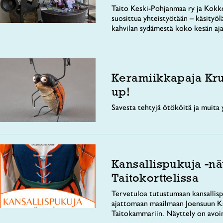
Taito Keski-Pohjanmaa ry ja Kokko
suosittua yhteistyötään – käsityöl
kahvilan sydämestä koko kesän aja
Keramiikkapaja Kr
up!
Savesta tehtyjä ötököitä ja muita y
Kansallispukuja -nä
Taitokorttelissa
Tervetuloa tutustumaan kansallisp
ajattomaan maailmaan Joensuun Ka
Taitokammariin. Näyttely on avoi