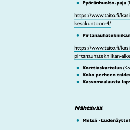
Pyöränhuolto-paja
(R
https://www.taito.fi/kas
kesakuntoon-4/
Pirtanauhatekniikan
https://www.taito.fi/kas
pirtanauhatekniikan-alk
Korttiaskartelua
(Kol
Koko perheen taidea
Kasvomaalausta laps
Nähtävää
Metsä -taidenäytte