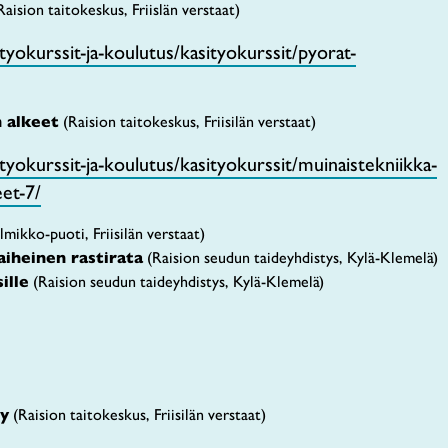
aision taitokeskus, Friislän verstaat)
ityokurssit-ja-koulutus/kasityokurssit/pyorat-
 alkeet
(Raision taitokeskus, Friisilän verstaat)
ityokurssit-ja-koulutus/kasityokurssit/muinaistekniikka-
eet-7/
mikko-puoti, Friisilän verstaat)
iheinen rastirata
(Raision seudun taideyhdistys, Kylä-Klemelä)
ille
(Raision seudun taideyhdistys, Kylä-Klemelä)
ly
(Raision taitokeskus, Friisilän verstaat)