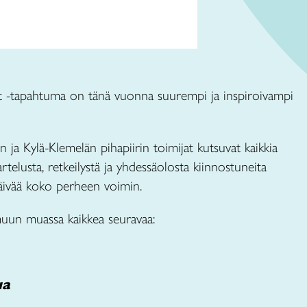
vät -tapahtuma on tänä vuonna suurempi ja inspiroivampi
en ja Kylä-Klemelän pihapiirin toimijat kutsuvat kaikkia
artelusta, retkeilystä ja yhdessäolosta kiinnostuneita
äivää koko perheen voimin.
muun muassa kaikkea seuravaa:
ua