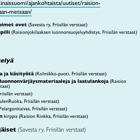
sinaissuomi/ajankohtaista/uutiset/raision-
aan-metsaan/
oimet ovet
(Savesta ry, Friisilän verstaat)
illi
(Raisionjokilaaksen luonnonsuojeluyhdistys, Friisilän verstaat)
telyä
a ja käsityötä
(Kolmikko-puoti, Friisilän verstaat)
 luonnonvärjäysmateriaaleja ja laatulankoja
(Raision
staat)
iisilän verstaat)
ulenRuoka, Friisilän verstaat)
elargonitaivas, Friisilän verstaat)
n
kirppis (Raision Rinkka, Friisilän verstaat)
äiset
(Savesta ry, Friisilän verstaat)