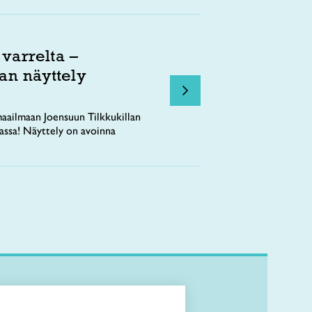
 varrelta –
an näyttely
aailmaan Joensuun Tilkkukillan
tassa! Näyttely on avoinna
Kirjaudu Arviin