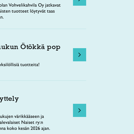
lan Vohvelikahvila Oy jatkavat
äisten tuotteet löytyvät taas
n.
uukun Ötökkä pop
ksilöllisiä tuotteita!
yttely
ukujen värikkääseen ja
levalaiset Naiset ry:n
nna koko kesän 2026 ajan.