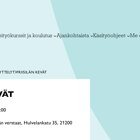
ityökurssit ja koulutus
Ajankohtaista
Käsityöohjeet
Me 
YTTELYT
FRIISILÄN KEVÄT
VÄT
:00
län verstaat, Hulvelankatu 35, 21200