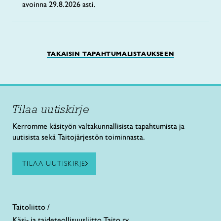
avoinna 29.8.2026 asti.
TAKAISIN TAPAHTUMALISTAUKSEEN
Tilaa uutiskirje
Kerromme käsityön valtakunnallisista tapahtumista ja
uutisista sekä Taitojärjestön toiminnasta.
TILAA UUTISKIRJE
Taitoliitto /
Käsi- ja taideteollisuusliitto Taito ry