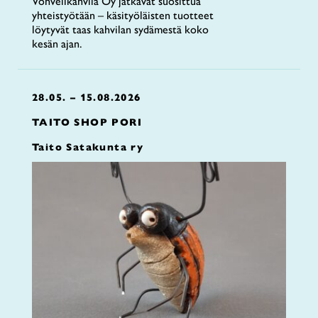
Vohvelikahvila Oy jatkavat suosittua
yhteistyötään – käsityöläisten tuotteet
löytyvät taas kahvilan sydämestä koko
kesän ajan.
28.05. – 15.08.2026
TAITO SHOP PORI
Taito Satakunta ry