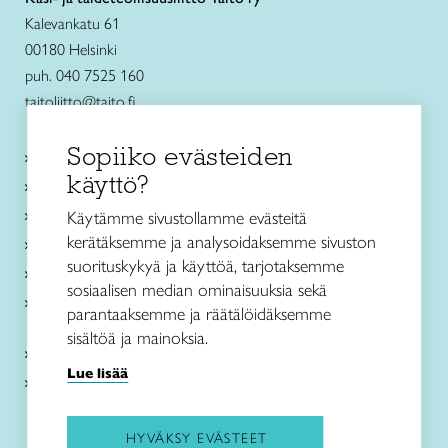
Kalevankatu 61
00180 Helsinki
puh. 040 7525 160
taitoliitto@taito.fi
Sopiiko evästeiden
Käsityökurssit ja koulutus
käyttö?
Ajankohtaista
Käsityöohjeet
Käytämme sivustollamme evästeitä
kerätäksemme ja analysoidaksemme sivuston
Me olemme Taito
suorituskykyä ja käyttöä, tarjotaksemme
Paikallinen toiminta
sosiaalisen median ominaisuuksia sekä
Verkkokaupat
parantaaksemme ja räätälöidäksemme
sisältöä ja mainoksia.
Kirjaudu Arviin
Lue lisää
Kirjaudu Taitocampukseen
HYVÄKSY EVÄSTEET