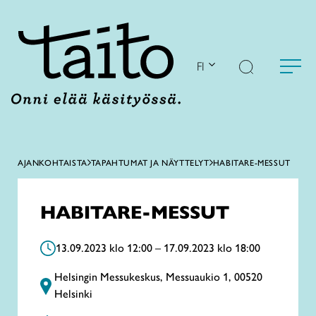
Siirry
sisältöön
FI
AJANKOHTAISTA
TAPAHTUMAT JA NÄYTTELYT
HABITARE-MESSUT
HABITARE-MESSUT
13.09.2023 klo 12:00 – 17.09.2023 klo 18:00
Helsingin Messukeskus, Messuaukio 1, 00520
Helsinki