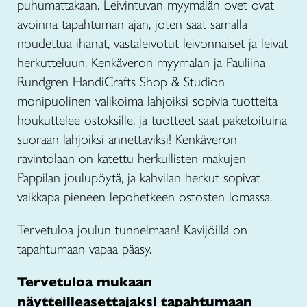
puhumattakaan. Leivintuvan myymälän ovet ovat
avoinna tapahtuman ajan, joten saat samalla
noudettua ihanat, vastaleivotut leivonnaiset ja leivät
herkutteluun. Kenkäveron myymälän ja Pauliina
Rundgren HandiCrafts Shop & Studion
monipuolinen valikoima lahjoiksi sopivia tuotteita
houkuttelee ostoksille, ja tuotteet saat paketoituina
suoraan lahjoiksi annettaviksi! Kenkäveron
ravintolaan on katettu herkullisten makujen
Pappilan joulupöytä, ja kahvilan herkut sopivat
vaikkapa pieneen lepohetkeen ostosten lomassa.
Tervetuloa joulun tunnelmaan! Kävijöillä on
tapahtumaan vapaa pääsy.
Tervetuloa mukaan
näytteilleasettajaksi tapahtumaan