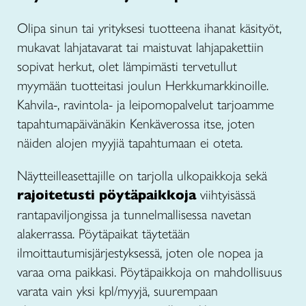
Olipa sinun tai yrityksesi tuotteena ihanat käsityöt,
mukavat lahjatavarat tai maistuvat lahjapakettiin
sopivat herkut, olet lämpimästi tervetullut
myymään tuotteitasi joulun Herkkumarkkinoille.
Kahvila-, ravintola- ja leipomopalvelut tarjoamme
tapahtumapäivänäkin Kenkäverossa itse, joten
näiden alojen myyjiä tapahtumaan ei oteta.
Näytteilleasettajille on tarjolla ulkopaikkoja sekä
rajoitetusti pöytäpaikkoja
viihtyisässä
rantapaviljongissa ja tunnelmallisessa navetan
alakerrassa. Pöytäpaikat täytetään
ilmoittautumisjärjestyksessä, joten ole nopea ja
varaa oma paikkasi. Pöytäpaikkoja on mahdollisuus
varata vain yksi kpl/myyjä, suurempaan