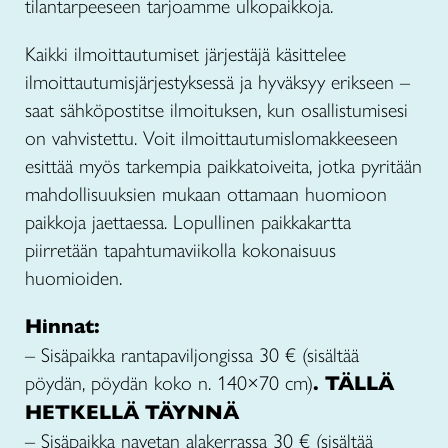
tilantarpeeseen tarjoamme ulkopaikkoja.
Kaikki ilmoittautumiset järjestäjä käsittelee
ilmoittautumisjärjestyksessä ja hyväksyy erikseen –
saat sähköpostitse ilmoituksen, kun osallistumisesi
on vahvistettu. Voit ilmoittautumislomakkeeseen
esittää myös tarkempia paikkatoiveita, jotka pyritään
mahdollisuuksien mukaan ottamaan huomioon
paikkoja jaettaessa. Lopullinen paikkakartta
piirretään tapahtumaviikolla kokonaisuus
huomioiden.
Hinnat:
– Sisäpaikka rantapaviljongissa 30 € (sisältää
pöydän, pöydän koko n. 140×70 cm)
. TÄLLÄ
HETKELLÄ TÄYNNÄ
– Sisäpaikka navetan alakerrassa 30 € (sisältää