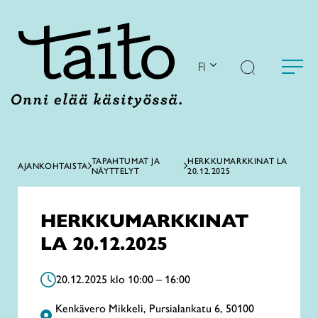
Siirry
sisältöön
FI
TAPAHTUMAT JA
HERKKUMARKKINAT LA
AJANKOHTAISTA
NÄYTTELYT
20.12.2025
HERKKUMARKKINAT
LA 20.12.2025
20.12.2025 klo 10:00 – 16:00
Kenkävero Mikkeli, Pursialankatu 6, 50100