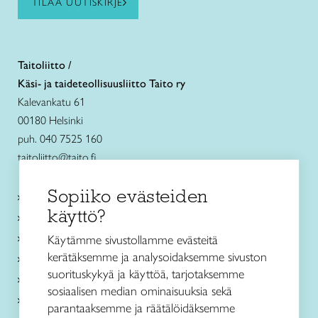
TILAA UUTISKIRJE
Taitoliitto /
Käsi- ja taideteollisuusliitto Taito ry
Kalevankatu 61
00180 Helsinki
puh. 040 7525 160
taitoliitto@taito.fi
Sopiiko evästeiden
Käsityökurssit ja koulutus
käyttö?
Ajankohtaista
Käsityöohjeet
Käytämme sivustollamme evästeitä
kerätäksemme ja analysoidaksemme sivuston
Me olemme Taito
suorituskykyä ja käyttöä, tarjotaksemme
Paikallinen toiminta
sosiaalisen median ominaisuuksia sekä
Verkkokaupat
parantaaksemme ja räätälöidäksemme