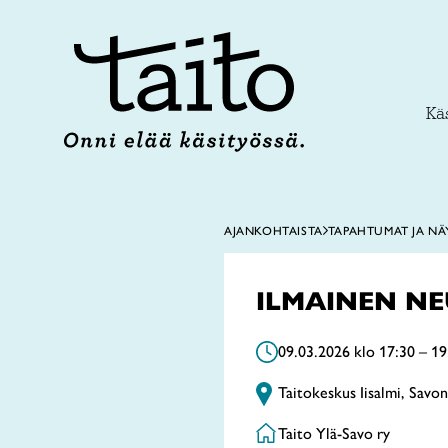
Siirry
sisältöön
Käs
AJANKOHTAISTA
TAPAHTUMAT JA NÄ
ILMAINEN NE
09.03.2026 klo 17:30 – 19
Taitokeskus Iisalmi, Savon
Taito Ylä-Savo ry