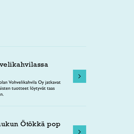
velikahvilassa
lan Vohvelikahvila Oy jatkavat
äisten tuotteet löytyvät taas
n.
uukun Ötökkä pop