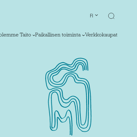
FI
olemme Taito
Paikallinen toiminta
Verkkokaupat