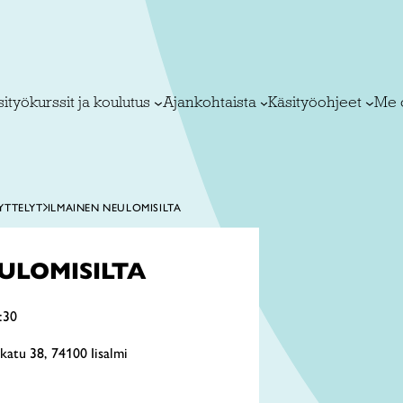
ityökurssit ja koulutus
Ajankohtaista
Käsityöohjeet
Me 
YTTELYT
ILMAINEN NEULOMISILTA
ULOMISILTA
:30
katu 38, 74100 Iisalmi