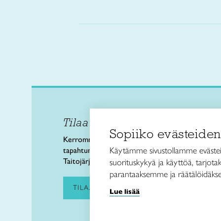
Tilaa uutiskirje
Taitol
Sopiiko evästeiden
Käsi- 
Kerromme käsityön valtakunnallisista
Kalev
Käytämme sivustollamme evästei
tapahtumista ja uutisista sekä
00180 
Taitojärjestön toiminnasta.
suorituskykyä ja käyttöä, tarjot
puh. 
parantaaksemme ja räätälöidäkse
taitoli
TILAA UUTISKIRJE
Lue lisää