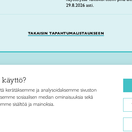
29.8.2026 asti.
TAKAISIN TAPAHTUMALISTAUKSEEN
Käsityökurssit ja koulutus
iitto /
 käyttö?
ja taideteollisuusliitto Taito ry
Ajankohtaista
ankatu 61
Käsityöohjeet
tä kerätäksemme ja analysoidaksemme sivuston
Helsinki
aksemme sosiaalisen median ominaisuuksia sekä
Me olemme Taito
040 7525 160
mme sisältöä ja mainoksia.
Paikallinen toiminta
itto@taito.fi
Verkkokaupat