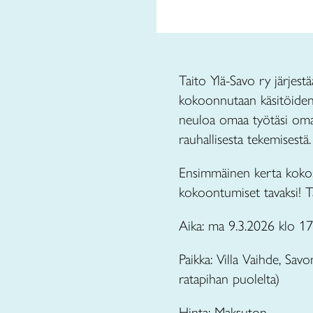
Taito Ylä-Savo ry järjest
kokoonnutaan käsitöiden j
neuloa omaa työtäsi omaan
rauhallisesta tekemisestä
Ensimmäinen kerta kokosi
kokoontumiset tavaksi! Ta
Aika: ma 9.3.2026 klo 17
Paikka: Villa Vaihde, Sav
ratapihan puolelta)
Hinta: Maksuton