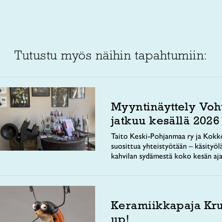
Tutustu myös näihin tapahtumiin:
Myyntinäyttely Voh
jatkuu kesällä 2026
Taito Keski-Pohjanmaa ry ja Kokko
suosittua yhteistyötään – käsityöl
kahvilan sydämestä koko kesän aja
Keramiikkapaja Kr
up!