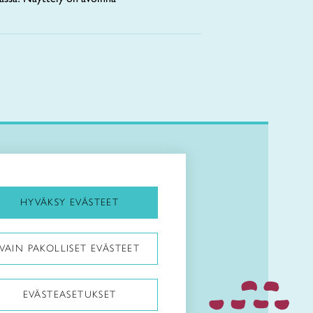
Kirjaudu Arviin
Kirjaudu Taitocampukseen
HYVÄKSY EVÄSTEET
Taitoliitto:
VAIN PAKOLLISET EVÄSTEET
Taito-lehti:
EVÄSTEASETUKSET