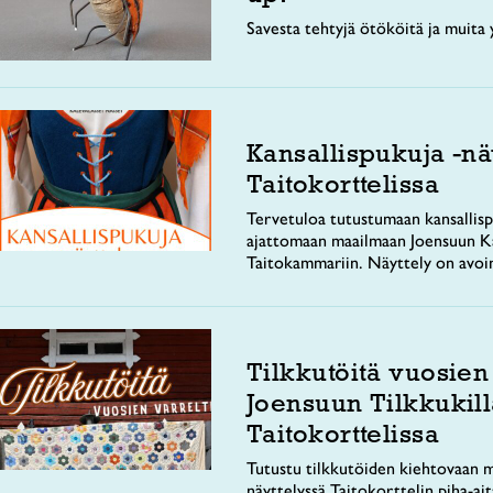
Savesta tehtyjä ötököitä ja muita y
Kansallispukuja -nä
Taitokorttelissa
Tervetuloa tutustumaan kansallisp
ajattomaan maailmaan Joensuun Ka
Taitokammariin. Näyttely on avoi
Tilkkutöitä vuosien
Joensuun Tilkkukill
Taitokorttelissa
Tutustu tilkkutöiden kiehtovaan m
näyttelyssä Taitokorttelin piha-ai