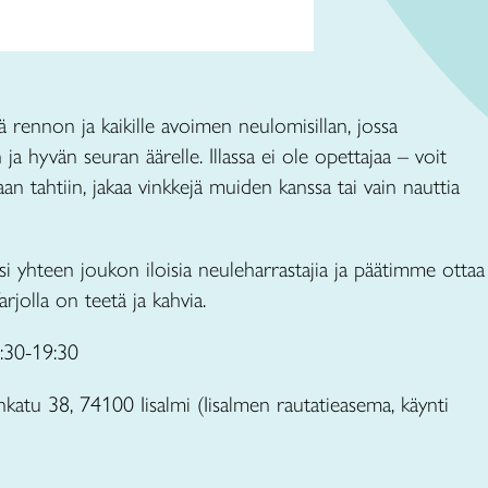
ää rennon ja kaikille avoimen neulomisillan, jossa
a hyvän seuran äärelle. Illassa ei ole opettajaa – voit
 tahtiin, jakaa vinkkejä muiden kanssa tai vain nauttia
.
 yhteen joukon iloisia neuleharrastajia ja päätimme ottaa
rjolla on teetä ja kahvia.
:30-19:30
onkatu 38, 74100 Iisalmi (Iisalmen rautatieasema, käynti