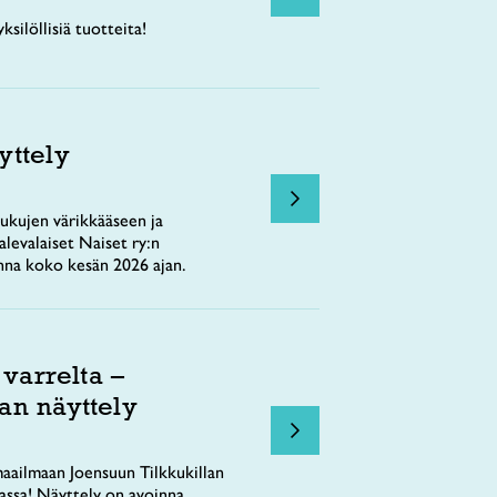
ksilöllisiä tuotteita!
yttely
ukujen värikkääseen ja
levalaiset Naiset ry:n
nna koko kesän 2026 ajan.
 varrelta –
an näyttely
aailmaan Joensuun Tilkkukillan
tassa! Näyttely on avoinna