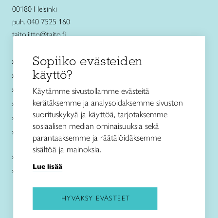
00180 Helsinki
puh. 040 7525 160
taitoliitto@taito.fi
Sopiiko evästeiden
Käsityökurssit ja koulutus
käyttö?
Ajankohtaista
Käsityöohjeet
Käytämme sivustollamme evästeitä
kerätäksemme ja analysoidaksemme sivuston
Me olemme Taito
suorituskykyä ja käyttöä, tarjotaksemme
Paikallinen toiminta
sosiaalisen median ominaisuuksia sekä
Verkkokaupat
parantaaksemme ja räätälöidäksemme
sisältöä ja mainoksia.
Kirjaudu Arviin
Lue lisää
Kirjaudu Taitocampukseen
HYVÄKSY EVÄSTEET