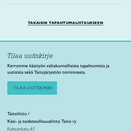
TAKAISIN TAPAHTUMALISTAUKSEEN
Tilaa uutiskirje
Kerromme käsityön valtakunnallisista tapahtumista ja
uutisista sekä Taitojärjestön toiminnasta.
TILAA UUTISKIRJE
Taitoliitto /
Käsi- ja taideteollisuusliitto Taito ry
Kalevankatu 61