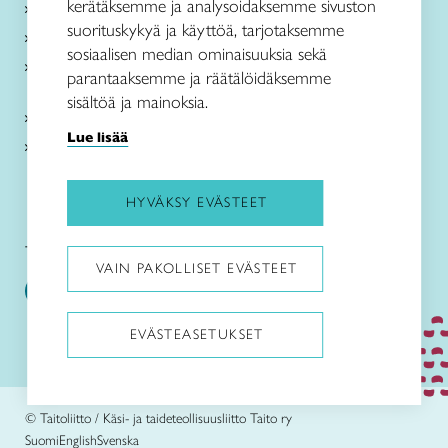
kerätäksemme ja analysoidaksemme sivuston
Me olemme Taito
suorituskykyä ja käyttöä, tarjotaksemme
Paikallinen toiminta
sosiaalisen median ominaisuuksia sekä
Verkkokaupat
parantaaksemme ja räätälöidäksemme
sisältöä ja mainoksia.
Kirjaudu Arviin
Lue lisää
Kirjaudu Taitocampukseen
HYVÄKSY EVÄSTEET
Taitoliitto:
Taito-lehti:
VAIN PAKOLLISET EVÄSTEET
EVÄSTEASETUKSET
Pysäytä animaatiot
© Taitoliitto / Käsi- ja taideteollisuusliitto Taito ry
Suomi
English
Svenska