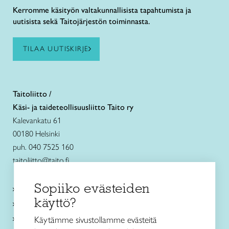
Kerromme käsityön valtakunnallisista tapahtumista ja
uutisista sekä Taitojärjestön toiminnasta.
TILAA UUTISKIRJE
Taitoliitto /
Käsi- ja taideteollisuusliitto Taito ry
Kalevankatu 61
00180 Helsinki
puh. 040 7525 160
taitoliitto@taito.fi
Sopiiko evästeiden
Käsityökurssit ja koulutus
käyttö?
Ajankohtaista
Käsityöohjeet
Käytämme sivustollamme evästeitä