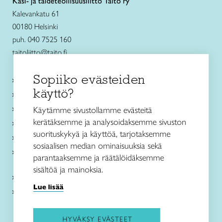
Käsi- ja taideteollisuusliitto Taito ry
Kalevankatu 61
00180 Helsinki
puh. 040 7525 160
taitoliitto@taito.fi
Sopiiko evästeiden
Käsityökurssit ja koulutus
käyttö?
Ajankohtaista
Käsityöohjeet
Käytämme sivustollamme evästeitä
kerätäksemme ja analysoidaksemme sivuston
Me olemme Taito
suorituskykyä ja käyttöä, tarjotaksemme
Paikallinen toiminta
sosiaalisen median ominaisuuksia sekä
Verkkokaupat
parantaaksemme ja räätälöidäksemme
sisältöä ja mainoksia.
Kirjaudu Arviin
Lue lisää
Kirjaudu Taitocampukseen
HYVÄKSY EVÄSTEET