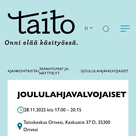
Siirry
sisältöön
FI
TAPAHTUMAT JA
AJANKOHTAISTA
JOULULAHJAVALVOJAISET
NÄYTTELYT
JOULULAHJAVALVOJAISET
28.11.2025 klo 17:00 – 20:15
Taitokeskus Orivesi, Keskustie 37 D, 35300
Orivesi