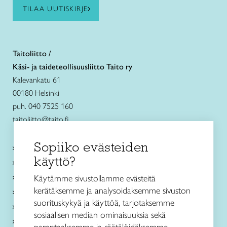
TILAA UUTISKIRJE
Taitoliitto /
Käsi- ja taideteollisuusliitto Taito ry
Kalevankatu 61
00180 Helsinki
puh. 040 7525 160
taitoliitto@taito.fi
Sopiiko evästeiden
Käsityökurssit ja koulutus
käyttö?
Ajankohtaista
Käsityöohjeet
Käytämme sivustollamme evästeitä
kerätäksemme ja analysoidaksemme sivuston
Me olemme Taito
suorituskykyä ja käyttöä, tarjotaksemme
Paikallinen toiminta
sosiaalisen median ominaisuuksia sekä
Verkkokaupat