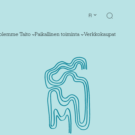
FI
olemme Taito
Paikallinen toiminta
Verkkokaupat