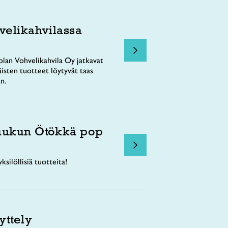
velikahvilassa
lan Vohvelikahvila Oy jatkavat
äisten tuotteet löytyvät taas
n.
uukun Ötökkä pop
ksilöllisiä tuotteita!
yttely