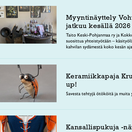
Myyntinäyttely Voh
jatkuu kesällä 2026
Taito Keski-Pohjanmaa ry ja Kokko
suosittua yhteistyötään – käsityöl
kahvilan sydämestä koko kesän aja
Keramiikkapaja Kr
up!
Savesta tehtyjä ötököitä ja muita y
Kansallispukuja -nä