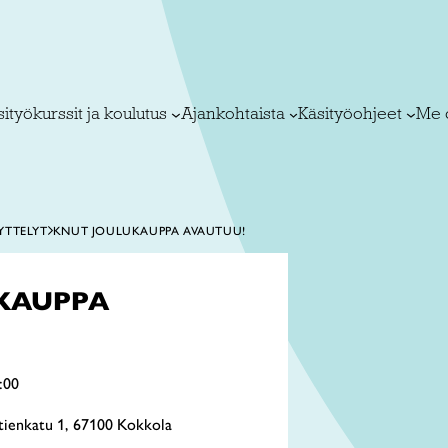
ityökurssit ja koulutus
Ajankohtaista
Käsityöohjeet
Me 
YTTELYT
KNUT JOULUKAUPPA AVAUTUU!
KAUPPA
:00
tienkatu 1, 67100 Kokkola