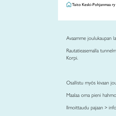
Taito Keski-Pohjanmaa ry
Avaamme joulukaupan la 
Rautatieasemalla tunnelma
Korpi.
Osallistu myös kivaan jo
Maalaa oma pieni hahmo P
Ilmoittaudu pajaan > inf