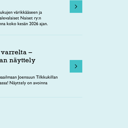
ukujen värikkääseen ja
levalaiset Naiset ry:n
nna koko kesän 2026 ajan.
 varrelta –
an näyttely
aailmaan Joensuun Tilkkukillan
tassa! Näyttely on avoinna