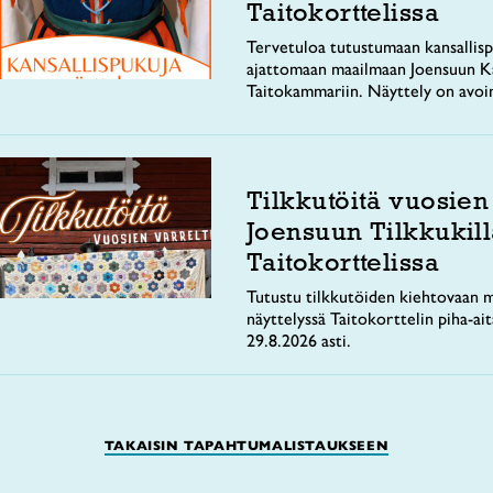
Taitokorttelissa
Tervetuloa tutustumaan kansallisp
ajattomaan maailmaan Joensuun Ka
Taitokammariin. Näyttely on avoi
Tilkkutöitä vuosien
Joensuun Tilkkukill
Taitokorttelissa
Tutustu tilkkutöiden kiehtovaan m
näyttelyssä Taitokorttelin piha-ai
29.8.2026 asti.
TAKAISIN TAPAHTUMALISTAUKSEEN