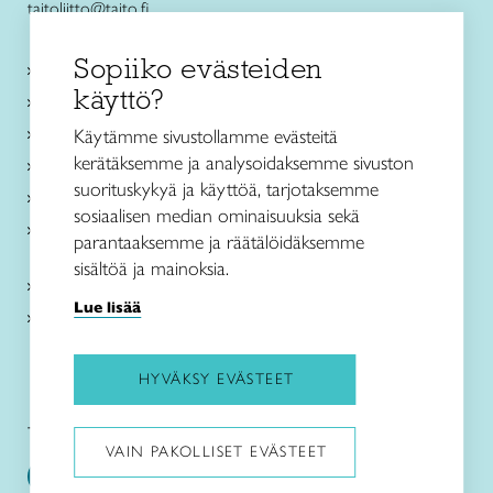
taitoliitto@taito.fi
Sopiiko evästeiden
Käsityökurssit ja koulutus
käyttö?
Ajankohtaista
Käsityöohjeet
Käytämme sivustollamme evästeitä
kerätäksemme ja analysoidaksemme sivuston
Me olemme Taito
suorituskykyä ja käyttöä, tarjotaksemme
Paikallinen toiminta
sosiaalisen median ominaisuuksia sekä
Verkkokaupat
parantaaksemme ja räätälöidäksemme
sisältöä ja mainoksia.
Kirjaudu Arviin
Lue lisää
Kirjaudu Taitocampukseen
HYVÄKSY EVÄSTEET
Taitoliitto:
Taito-lehti:
VAIN PAKOLLISET EVÄSTEET