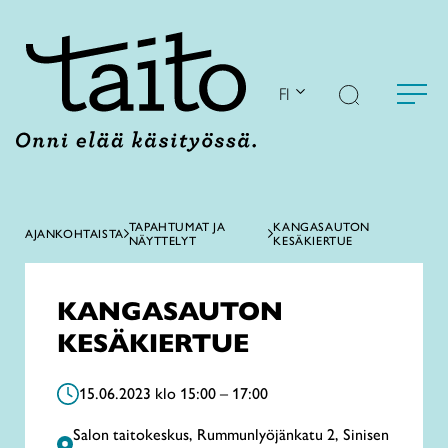
Siirry
sisältöön
FI
TAPAHTUMAT JA
KANGASAUTON
AJANKOHTAISTA
NÄYTTELYT
KESÄKIERTUE
KANGASAUTON
KESÄKIERTUE
15.06.2023 klo 15:00 – 17:00
Salon taitokeskus, Rummunlyöjänkatu 2, Sinisen