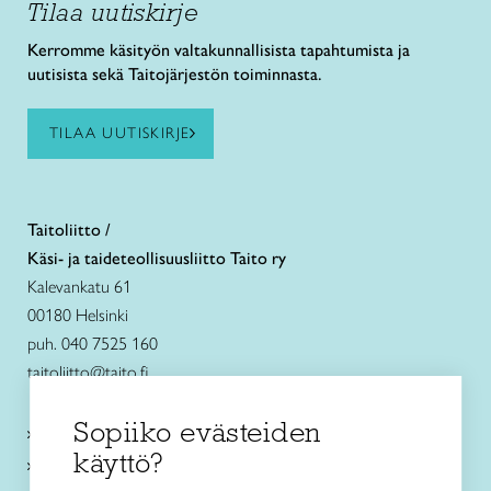
Tilaa uutiskirje
Kerromme käsityön valtakunnallisista tapahtumista ja
uutisista sekä Taitojärjestön toiminnasta.
TILAA UUTISKIRJE
Taitoliitto /
Käsi- ja taideteollisuusliitto Taito ry
Kalevankatu 61
00180 Helsinki
puh. 040 7525 160
taitoliitto@taito.fi
Sopiiko evästeiden
Käsityökurssit ja koulutus
käyttö?
Ajankohtaista