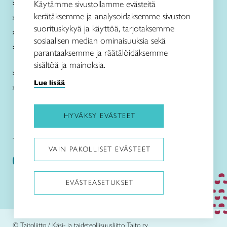
Käsityöohjeet
Käytämme sivustollamme evästeitä
kerätäksemme ja analysoidaksemme sivuston
Me olemme Taito
suorituskykyä ja käyttöä, tarjotaksemme
Paikallinen toiminta
sosiaalisen median ominaisuuksia sekä
Verkkokaupat
parantaaksemme ja räätälöidäksemme
sisältöä ja mainoksia.
Kirjaudu Arviin
Lue lisää
Kirjaudu Taitocampukseen
HYVÄKSY EVÄSTEET
Taitoliitto:
Taito-lehti:
VAIN PAKOLLISET EVÄSTEET
EVÄSTEASETUKSET
Pysäytä animaatiot
© Taitoliitto / Käsi- ja taideteollisuusliitto Taito ry